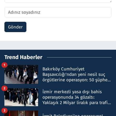
Gönder
Trend Haberler
1
Bakırköy Cumhuriyet
Başsavcılığı'ndan yeni nesil suç
örgütlerine operasyon: 50 şüpheli
hakkında gözaltı kararı
2
İzmir merkezli yasa dışı bahis
operasyonunda 34 gözaltı:
Yaklaşık 2 Milyar liralık para trafiği
tespit edildi
3