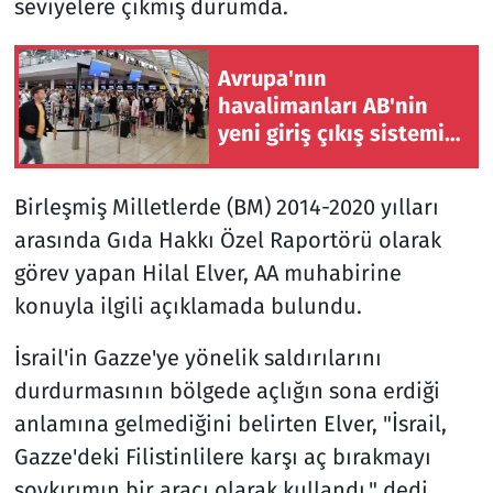
seviyelere çıkmış durumda.
Avrupa'nın
havalimanları AB'nin
yeni giriş çıkış sistemini
yoğunluk durumunda
devre dışı bırakıyor
Birleşmiş Milletlerde (BM) 2014-2020 yılları
arasında Gıda Hakkı Özel Raportörü olarak
görev yapan Hilal Elver, AA muhabirine
konuyla ilgili açıklamada bulundu.
İsrail'in Gazze'ye yönelik saldırılarını
durdurmasının bölgede açlığın sona erdiği
anlamına gelmediğini belirten Elver, "İsrail,
Gazze'deki Filistinlilere karşı aç bırakmayı
soykırımın bir aracı olarak kullandı." dedi.