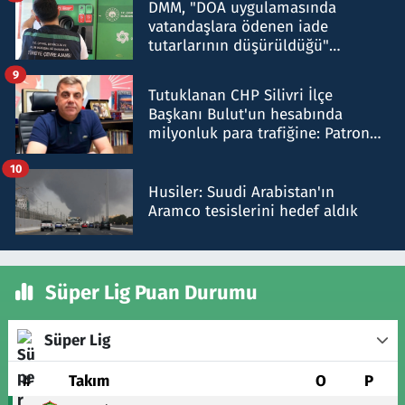
DMM, "DOA uygulamasında
vatandaşlara ödenen iade
tutarlarının düşürüldüğü"
iddiasını yalanladı
9
Tutuklanan CHP Silivri İlçe
Başkanı Bulut'un hesabında
milyonluk para trafiğine: Patron
talimat verdi, ben gönderdim
10
Husiler: Suudi Arabistan'ın
Aramco tesislerini hedef aldık
Süper Lig Puan Durumu
Süper Lig
#
Takım
O
P