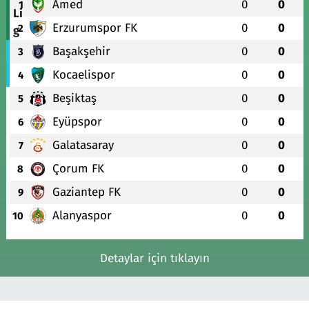
Amed
0
0
1
Erzurumspor FK
0
0
2
Başakşehir
0
0
3
Kocaelispor
0
0
4
Beşiktaş
0
0
5
Eyüpspor
0
0
6
Galatasaray
0
0
7
Çorum FK
0
0
8
Gaziantep FK
0
0
9
Alanyaspor
0
0
10
Detaylar için tıklayın