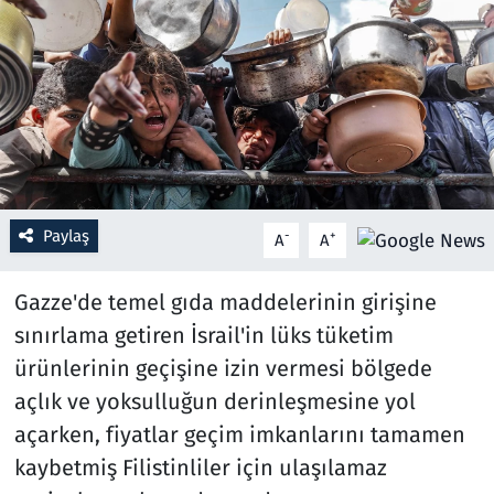
Resmi İlanlar
Rüya Tabirleri
Sağlık
Savunma Sanayi
Paylaş
-
+
A
A
Seçim 2023
Gazze'de temel gıda maddelerinin girişine
Spor
sınırlama getiren İsrail'in lüks tüketim
ürünlerinin geçişine izin vermesi bölgede
Teknoloji ve Bilim
açlık ve yoksulluğun derinleşmesine yol
açarken, fiyatlar geçim imkanlarını tamamen
Televizyon
kaybetmiş Filistinliler için ulaşılamaz