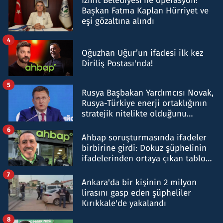
İzmit Belediyesi'ne operasyon!
Başkan Fatma Kaplan Hürriyet ve
eşi gözaltına alındı
4
Oğuzhan Uğur’un ifadesi ilk kez
Diriliş Postası'nda!
5
Rusya Başbakan Yardımcısı Novak,
Rusya-Türkiye enerji ortaklığının
stratejik nitelikte olduğunu
belirtti
6
Ahbap soruşturmasında ifadeler
birbirine girdi: Dokuz şüphelinin
ifadelerinden ortaya çıkan tablo
şok etti
7
Ankara'da bir kişinin 2 milyon
lirasını gasp eden şüpheliler
Kırıkkale'de yakalandı
8