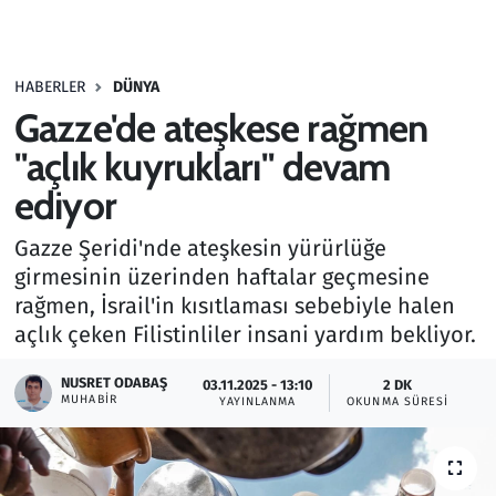
Gündem
HABERLER
DÜNYA
Haber
Gazze'de ateşkese rağmen
Kültür Sanat
"açlık kuyrukları" devam
ediyor
Kurumsal Haberler
Gazze Şeridi'nde ateşkesin yürürlüğe
Lezzet Durağı
girmesinin üzerinden haftalar geçmesine
rağmen, İsrail'in kısıtlaması sebebiyle halen
Memur ve Kamu
açlık çeken Filistinliler insani yardım bekliyor.
Otomobil
NUSRET ODABAŞ
03.11.2025 - 13:10
2 DK
MUHABIR
YAYINLANMA
OKUNMA SÜRESI
Oyun
Ramazan