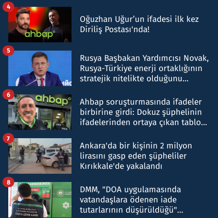
4
Oğuzhan Uğur’un ifadesi ilk kez
Diriliş Postası'nda!
5
Rusya Başbakan Yardımcısı Novak,
Rusya-Türkiye enerji ortaklığının
stratejik nitelikte olduğunu
belirtti
6
Ahbap soruşturmasında ifadeler
birbirine girdi: Dokuz şüphelinin
ifadelerinden ortaya çıkan tablo
şok etti
7
Ankara'da bir kişinin 2 milyon
lirasını gasp eden şüpheliler
Kırıkkale'de yakalandı
8
DMM, "DOA uygulamasında
vatandaşlara ödenen iade
tutarlarının düşürüldüğü"