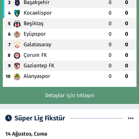
Başakşehir
0
0
3
Kocaelispor
0
0
4
Beşiktaş
0
0
5
Eyüpspor
0
0
6
Galatasaray
0
0
7
Çorum FK
0
0
8
Gaziantep FK
0
0
9
Alanyaspor
0
0
10
Detaylar için tıklayın
Süper Lig Fikstür
14 Ağustos, Cuma