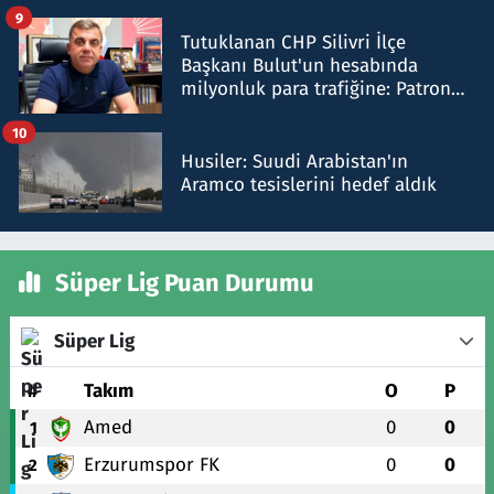
iddiasını yalanladı
9
Tutuklanan CHP Silivri İlçe
Başkanı Bulut'un hesabında
milyonluk para trafiğine: Patron
talimat verdi, ben gönderdim
10
Husiler: Suudi Arabistan'ın
Aramco tesislerini hedef aldık
Süper Lig Puan Durumu
Süper Lig
#
Takım
O
P
Amed
0
0
1
Erzurumspor FK
0
0
2