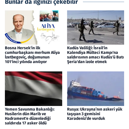
Bunlar da ilginizi çekebilir
Bosna Hersek'in ilk
Kudüs Valiliği: İsrail'in
cumhurbaşkanı merhum Aliya
Kalendiya Mülteci Kampı'na
İzetbegoviç, doğumunun
saldırısının amacı Kudüs'ü Batı
101'inci yılında anılıyor
Şeria'dan izole etmek
Yemen Savunma Bakanlığı:
Rusya: Ukrayna’nın askeri yük
Husilerin dün Marib ve
taşıyan 3 gemisini
Hadramevt'e düzenlediği
Karadeniz’de vurduk
saldırıda 17 asker öldü