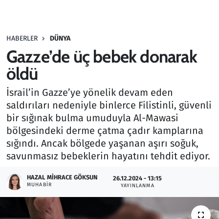
Gündem
HABERLER
DÜNYA
Haber
Gazze’de üç bebek donarak
Kültür Sanat
öldü
İsrail’in Gazze’ye yönelik devam eden
Kurumsal Haberler
saldırıları nedeniyle binlerce Filistinli, güvenli
bir sığınak bulma umuduyla Al-Mawasi
Lezzet Durağı
bölgesindeki derme çatma çadır kamplarına
Memur ve Kamu
sığındı. Ancak bölgede yaşanan aşırı soğuk,
savunmasız bebeklerin hayatını tehdit ediyor.
Otomobil
HAZAL MIHRACE GÖKSUN
26.12.2024 - 13:15
MUHABIR
YAYINLANMA
Oyun
Ramazan