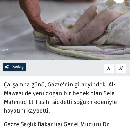
Resmi İlanlar
Rüya Tabirleri
Sağlık
Savunma Sanayi
Paylaş
-
+
A
A
Seçim 2023
Çarşamba günü, Gazze’nin güneyindeki Al-
Spor
Mawasi’de yeni doğan bir bebek olan Sela
Mahmud El-Fasih, şiddetli soğuk nedeniyle
Teknoloji ve Bilim
hayatını kaybetti.
Televizyon
Gazze Sağlık Bakanlığı Genel Müdürü Dr.