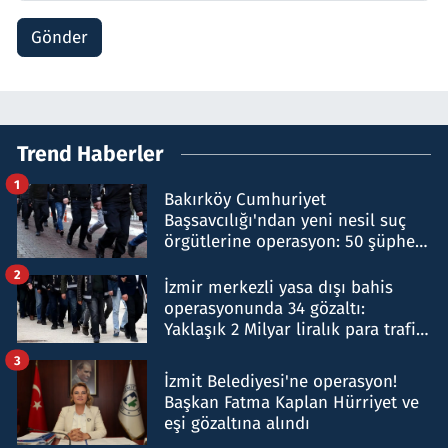
Gönder
Trend Haberler
1
Bakırköy Cumhuriyet
Başsavcılığı'ndan yeni nesil suç
örgütlerine operasyon: 50 şüpheli
hakkında gözaltı kararı
2
İzmir merkezli yasa dışı bahis
operasyonunda 34 gözaltı:
Yaklaşık 2 Milyar liralık para trafiği
tespit edildi
3
İzmit Belediyesi'ne operasyon!
Başkan Fatma Kaplan Hürriyet ve
eşi gözaltına alındı