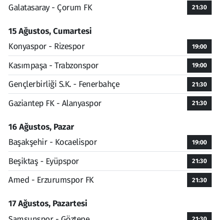
Galatasaray - Çorum FK
21:30
15 Ağustos, Cumartesi
Konyaspor - Rizespor
19:00
Kasımpaşa - Trabzonspor
19:00
Gençlerbirliği S.K. - Fenerbahçe
21:30
Gaziantep FK - Alanyaspor
21:30
16 Ağustos, Pazar
Başakşehir - Kocaelispor
19:00
Beşiktaş - Eyüpspor
21:30
Amed - Erzurumspor FK
21:30
17 Ağustos, Pazartesi
Samsunspor - Göztepe
21:30