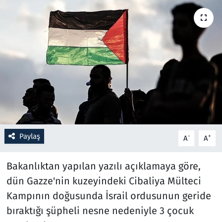
Resmi İlanlar
Rüya Tabirleri
Sağlık
Savunma Sanayi
Seçim 2023
Paylaş
-
+
A
A
Spor
Bakanlıktan yapılan yazılı açıklamaya göre,
Teknoloji ve Bilim
dün Gazze'nin kuzeyindeki Cibaliya Mülteci
Kampının doğusunda İsrail ordusunun geride
Televizyon
bıraktığı şüpheli nesne nedeniyle 3 çocuk