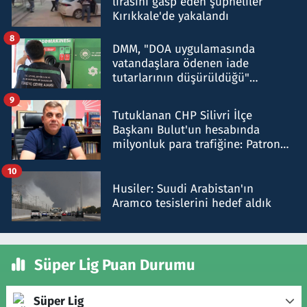
lirasını gasp eden şüpheliler
Kırıkkale'de yakalandı
8
DMM, "DOA uygulamasında
vatandaşlara ödenen iade
tutarlarının düşürüldüğü"
iddiasını yalanladı
9
Tutuklanan CHP Silivri İlçe
Başkanı Bulut'un hesabında
milyonluk para trafiğine: Patron
talimat verdi, ben gönderdim
10
Husiler: Suudi Arabistan'ın
Aramco tesislerini hedef aldık
Süper Lig Puan Durumu
Süper Lig