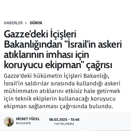
Gündem
HABERLER
DÜNYA
Haber
Gazze'deki İçişleri
Kültür Sanat
Bakanlığından "İsrail'in askeri
atıklarının imhası için
Kurumsal Haberler
koruyucu ekipman" çağrısı
Lezzet Durağı
Gazze'deki hükümetin İçişleri Bakanlığı,
İsrail'in saldırılar sırasında kullandığı askeri
Memur ve Kamu
mühimmatın atıklarını etkisiz hale getirmek
için teknik ekiplerin kullanacağı koruyucu
Otomobil
ekipman sağlanması çağrısında bulundu.
Oyun
HICRET YÜCEL
06.03.2025 - 15:48
MUHABIR
YAYINLANMA
Ramazan