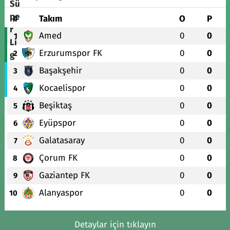
#
Takım
O
P
Amed
0
0
1
Erzurumspor FK
0
0
2
Başakşehir
0
0
3
Kocaelispor
0
0
4
Beşiktaş
0
0
5
Eyüpspor
0
0
6
Galatasaray
0
0
7
Çorum FK
0
0
8
Gaziantep FK
0
0
9
Alanyaspor
0
0
10
Detaylar için tıklayın