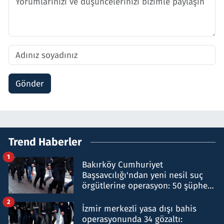
Gönder
Trend Haberler
1
Bakırköy Cumhuriyet
Başsavcılığı'ndan yeni nesil suç
örgütlerine operasyon: 50 şüpheli
hakkında gözaltı kararı
2
İzmir merkezli yasa dışı bahis
operasyonunda 34 gözaltı: