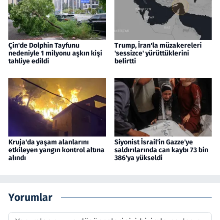
Çin'de Dolphin Tayfunu
Trump, İran'la müzakereleri
nedeniyle 1 milyonu aşkın kişi
'sessizce' yürüttüklerini
tahliye edildi
belirtti
Kruja'da yaşam alanlarını
Siyonist İsrail'in Gazze'ye
etkileyen yangın kontrol altına
saldırılarında can kaybı 73 bin
alındı
386'ya yükseldi
Yorumlar