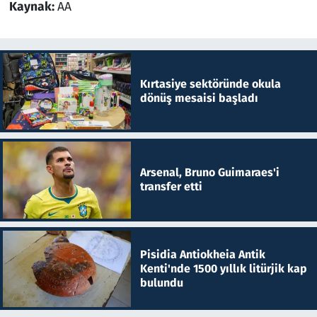
Kaynak:
AA
Kırtasiye sektöründe okula
dönüş mesaisi başladı
Arsenal, Bruno Guimaraes'i
transfer etti
Pisidia Antiokheia Antik
Kenti'nde 1500 yıllık litürjik kap
bulundu