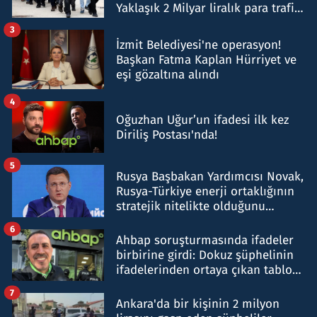
Yaklaşık 2 Milyar liralık para trafiği
tespit edildi
3
İzmit Belediyesi'ne operasyon!
Başkan Fatma Kaplan Hürriyet ve
eşi gözaltına alındı
4
Oğuzhan Uğur’un ifadesi ilk kez
Diriliş Postası'nda!
5
Rusya Başbakan Yardımcısı Novak,
Rusya-Türkiye enerji ortaklığının
stratejik nitelikte olduğunu
belirtti
6
Ahbap soruşturmasında ifadeler
birbirine girdi: Dokuz şüphelinin
ifadelerinden ortaya çıkan tablo
şok etti
7
Ankara'da bir kişinin 2 milyon