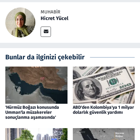
MUHABIR
Hicret Yücel
Bunlar da ilginizi çekebilir
'Hürmüz Boğazı konusunda
ABD'den Kolombiya'ya 1 milyar
Umman'la müzakereler
dolarlık güvenlik yardımı
sonuçlanma aşamasında'