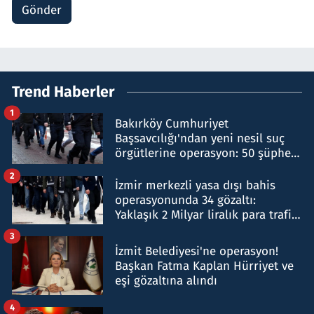
Gönder
Trend Haberler
1
Bakırköy Cumhuriyet
Başsavcılığı'ndan yeni nesil suç
örgütlerine operasyon: 50 şüpheli
hakkında gözaltı kararı
2
İzmir merkezli yasa dışı bahis
operasyonunda 34 gözaltı:
Yaklaşık 2 Milyar liralık para trafiği
tespit edildi
3
İzmit Belediyesi'ne operasyon!
Başkan Fatma Kaplan Hürriyet ve
eşi gözaltına alındı
4