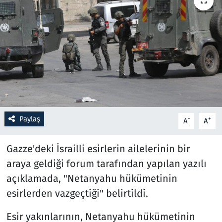
Resmi İlanlar
Rüya Tabirleri
Sağlık
Savunma Sanayi
Paylaş
-
+
A
A
Seçim 2023
Gazze'deki İsrailli esirlerin ailelerinin bir
Spor
araya geldiği forum tarafından yapılan yazılı
Teknoloji ve Bilim
açıklamada, "Netanyahu hükümetinin
esirlerden vazgeçtiği" belirtildi.
Televizyon
Esir yakınlarının, Netanyahu hükümetinin