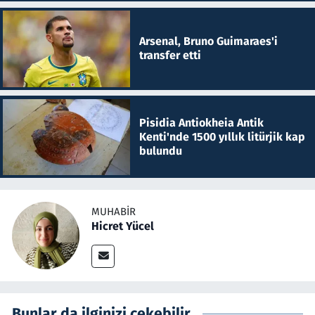
Arsenal, Bruno Guimaraes'i
transfer etti
Pisidia Antiokheia Antik
Kenti'nde 1500 yıllık litürjik kap
bulundu
MUHABIR
Hicret Yücel
Bunlar da ilginizi çekebilir