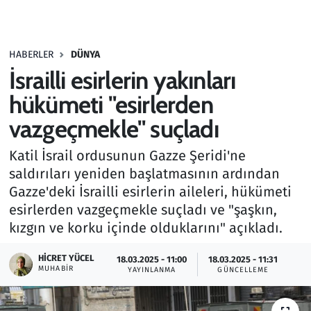
Gündem
HABERLER
DÜNYA
Haber
İsrailli esirlerin yakınları
Kültür Sanat
hükümeti "esirlerden
vazgeçmekle" suçladı
Kurumsal Haberler
Katil İsrail ordusunun Gazze Şeridi'ne
Lezzet Durağı
saldırıları yeniden başlatmasının ardından
Gazze'deki İsrailli esirlerin aileleri, hükümeti
Memur ve Kamu
esirlerden vazgeçmekle suçladı ve "şaşkın,
kızgın ve korku içinde olduklarını" açıkladı.
Otomobil
HICRET YÜCEL
18.03.2025 - 11:00
18.03.2025 - 11:31
MUHABIR
Oyun
YAYINLANMA
GÜNCELLEME
Ramazan