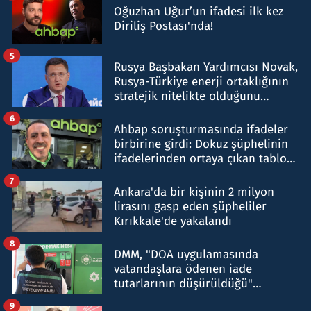
Oğuzhan Uğur’un ifadesi ilk kez
Diriliş Postası'nda!
5
Rusya Başbakan Yardımcısı Novak,
Rusya-Türkiye enerji ortaklığının
stratejik nitelikte olduğunu
belirtti
6
Ahbap soruşturmasında ifadeler
birbirine girdi: Dokuz şüphelinin
ifadelerinden ortaya çıkan tablo
şok etti
7
Ankara'da bir kişinin 2 milyon
lirasını gasp eden şüpheliler
Kırıkkale'de yakalandı
8
DMM, "DOA uygulamasında
vatandaşlara ödenen iade
tutarlarının düşürüldüğü"
iddiasını yalanladı
9