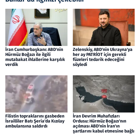
İran Cumhurbaşkanı: ABD'nin
Zelenskiy, ABD'nin Ukrayna'ya
Hürmüz Boğazı ile ilgili
her ay PATRİOT için gerekli
mutabakat ihlallerine karşılık
füzeleri tedarik edeceğini
verdik
söyledi
Filistin topraklarını gasbeden
İran Devrim Muhafızları
İsrailliler Batı Şeria'da Kızılay
Ordusu: Hürmüz Boğazı'nın
ambulansına saldırdı
açılması ABD'nin İran'ın
şartlarını kabul etmesine bağlı