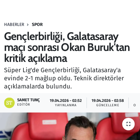
Gündem
HABERLER
SPOR
Haber
Gençlerbirliği, Galatasaray
Kültür Sanat
maçı sonrası Okan Buruk'tan
kritik açıklama
Kurumsal Haberler
Süper Lig'de Gençlerbirliği, Galatasaray'a
Lezzet Durağı
evinde 2-1 mağlup oldu. Teknik direktörler
açıklamalarda bulundu.
Memur ve Kamu
SAMET TUNÇ
19.04.2026 - 02:52
19.04.2026 - 02:58
EDITÖR
YAYINLANMA
GÜNCELLEME
OK
Otomobil
Oyun
Ramazan