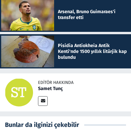
Arsenal, Bruno Guimaraes'i
transfer etti
Pisidia Antiokheia Antik
Kenti'nde 1500 yıllık litürjik kap
bulundu
EDITÖR HAKKINDA
Samet Tunç
Bunlar da ilginizi çekebilir