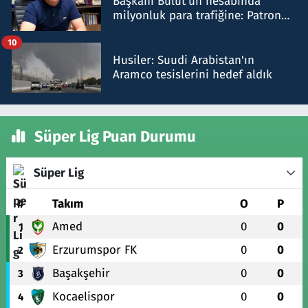
Başkanı Bulut'un hesabında
milyonluk para trafiğine: Patron
talimat verdi, ben gönderdim
10
Husiler: Suudi Arabistan'ın
Aramco tesislerini hedef aldık
Süper Lig Puan Durumu
Süper Lig
#
Takım
O
P
Amed
0
0
1
Erzurumspor FK
0
0
2
Başakşehir
0
0
3
Kocaelispor
0
0
4