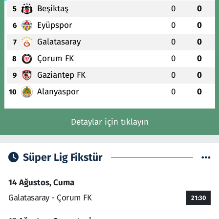
Beşiktaş
0
0
5
Eyüpspor
0
0
6
Galatasaray
0
0
7
Çorum FK
0
0
8
Gaziantep FK
0
0
9
Alanyaspor
0
0
10
Detaylar için tıklayın
Süper Lig Fikstür
14 Ağustos, Cuma
Galatasaray - Çorum FK
21:30