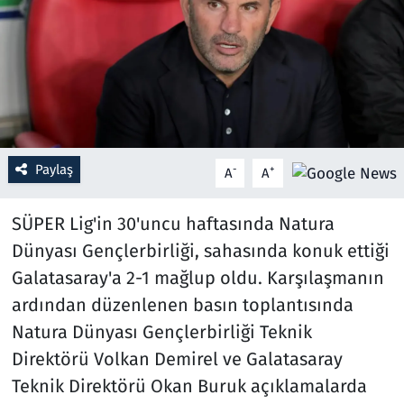
Resmi İlanlar
Rüya Tabirleri
Sağlık
Paylaş
-
+
A
A
Savunma Sanayi
SÜPER Lig'in 30'uncu haftasında Natura
Seçim 2023
Dünyası Gençlerbirliği, sahasında konuk ettiği
Spor
Galatasaray'a 2-1 mağlup oldu. Karşılaşmanın
ardından düzenlenen basın toplantısında
Teknoloji ve Bilim
Natura Dünyası Gençlerbirliği Teknik
Direktörü Volkan Demirel ve Galatasaray
Televizyon
Teknik Direktörü Okan Buruk açıklamalarda