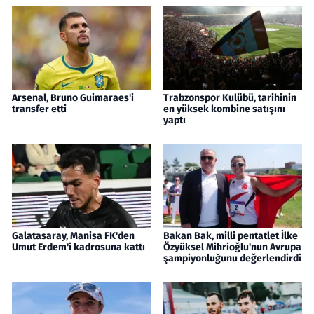
Arsenal, Bruno Guimaraes'i
Trabzonspor Kulübü, tarihinin
transfer etti
en yüksek kombine satışını
yaptı
Galatasaray, Manisa FK'den
Bakan Bak, milli pentatlet İlke
Umut Erdem'i kadrosuna kattı
Özyüksel Mihrioğlu'nun Avrupa
şampiyonluğunu değerlendirdi