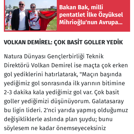
Bakan Bak, milli
pentatlet İlke Özyüksel
Mihrioğlu'nun Avrupa
şampiyonluğunu
değerlendirdi
VOLKAN DEMİREL: ÇOK BASİT GOLLER YEDİK
Natura Dünyası Gençlerbirliği Teknik
Direktörü Volkan Demirel ise maçta çok erken
gol yediklerini hatırlatarak, "Maçın başında
yediğimiz gol sonrasında ilk yarının bitimine
2-3 dakika kala yediğimiz gol var. Çok basit
goller yediğimizi düşünüyorum. Galatasaray
bu ligin lideri. 2'nci yarıda yapmış olduğumuz
değişikliklerle aslında plan şuydu; bunu
söylesem ne kadar önemseyeceksiniz