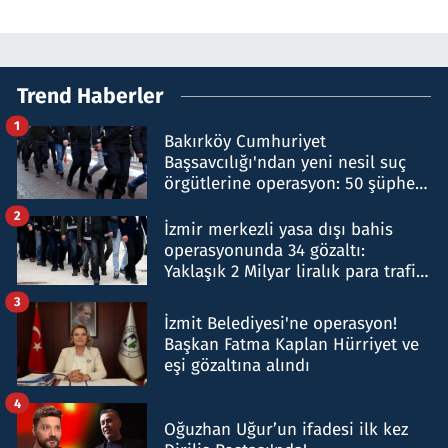
Trend Haberler
1
Bakırköy Cumhuriyet
Başsavcılığı'ndan yeni nesil suç
örgütlerine operasyon: 50 şüpheli
hakkında gözaltı kararı
2
İzmir merkezli yasa dışı bahis
operasyonunda 34 gözaltı:
Yaklaşık 2 Milyar liralık para trafiği
tespit edildi
3
İzmit Belediyesi'ne operasyon!
Başkan Fatma Kaplan Hürriyet ve
eşi gözaltına alındı
4
Oğuzhan Uğur’un ifadesi ilk kez