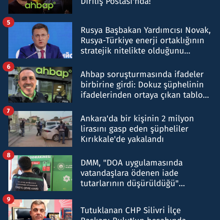
Diriliş Postası'nda!
5
Rusya Başbakan Yardımcısı Novak,
Rusya-Türkiye enerji ortaklığının
stratejik nitelikte olduğunu
belirtti
6
Ahbap soruşturmasında ifadeler
birbirine girdi: Dokuz şüphelinin
ifadelerinden ortaya çıkan tablo
şok etti
7
Ankara'da bir kişinin 2 milyon
lirasını gasp eden şüpheliler
Kırıkkale'de yakalandı
8
DMM, "DOA uygulamasında
vatandaşlara ödenen iade
tutarlarının düşürüldüğü"
iddiasını yalanladı
9
Tutuklanan CHP Silivri İlçe