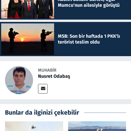
Mumcu'nun ailesiyle görüştü
MSB: Son bir haftada 1 PKK'lı
terörist teslim oldu
MUHABIR
Nusret Odabaş
Bunlar da ilginizi çekebilir