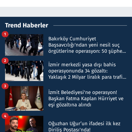
Trend Haberler
1
Bakırköy Cumhuriyet
Başsavcılığı'ndan yeni nesil suç
örgütlerine operasyon: 50 şüpheli
hakkında gözaltı kararı
2
İzmir merkezli yasa dışı bahis
operasyonunda 34 gözaltı:
Yaklaşık 2 Milyar liralık para trafiği
tespit edildi
3
İzmit Belediyesi'ne operasyon!
Başkan Fatma Kaplan Hürriyet ve
eşi gözaltına alındı
4
Oğuzhan Uğur’un ifadesi ilk kez
Diriliş Postası'nda!