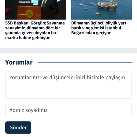
SSB Başkanı Görgün: Savunma
Dünyanın üçüncü büyük yarı
sanayimiz, dünyanın dört bir
batık vinç gemisi İstanbul
yanında güven duyulan bir
Boğazı'ndan geçiyor
marka haline gelmiştir
Yorumlar
Gönder