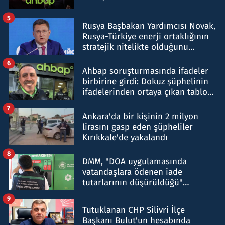
5
Rusya Başbakan Yardımcısı Novak,
Rusya-Türkiye enerji ortaklığının
stratejik nitelikte olduğunu
belirtti
6
Ahbap soruşturmasında ifadeler
birbirine girdi: Dokuz şüphelinin
ifadelerinden ortaya çıkan tablo
şok etti
7
Ankara'da bir kişinin 2 milyon
lirasını gasp eden şüpheliler
Kırıkkale'de yakalandı
8
DMM, "DOA uygulamasında
vatandaşlara ödenen iade
tutarlarının düşürüldüğü"
iddiasını yalanladı
9
Tutuklanan CHP Silivri İlçe
Başkanı Bulut'un hesabında