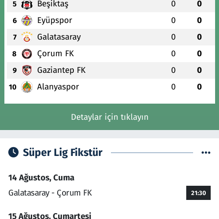
Beşiktaş
0
0
5
Eyüpspor
0
0
6
Galatasaray
0
0
7
Çorum FK
0
0
8
Gaziantep FK
0
0
9
Alanyaspor
0
0
10
Detaylar için tıklayın
Süper Lig Fikstür
14 Ağustos, Cuma
Galatasaray - Çorum FK
21:30
15 Ağustos, Cumartesi