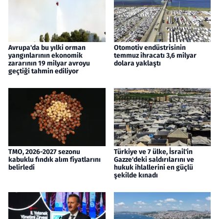
Avrupa'da bu yılki orman
Otomotiv endüstrisinin
yangınlarının ekonomik
temmuz ihracatı 3,6 milyar
zararının 19 milyar avroyu
dolara yaklaştı
geçtiği tahmin ediliyor
TMO, 2026-2027 sezonu
Türkiye ve 7 ülke, İsrail'in
kabuklu fındık alım fiyatlarını
Gazze'deki saldırılarını ve
belirledi
hukuk ihlallerini en güçlü
şekilde kınadı