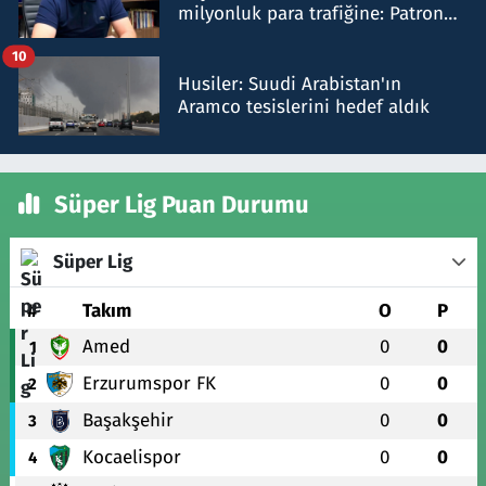
milyonluk para trafiğine: Patron
talimat verdi, ben gönderdim
10
Husiler: Suudi Arabistan'ın
Aramco tesislerini hedef aldık
Süper Lig Puan Durumu
Süper Lig
#
Takım
O
P
Amed
0
0
1
Erzurumspor FK
0
0
2
Başakşehir
0
0
3
Kocaelispor
0
0
4