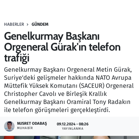
Gündem
HABERLER
GÜNDEM
Haber
Genelkurmay Başkanı
Kültür Sanat
Orgeneral Gürak'ın telefon
trafiği
Kurumsal Haberler
Genelkurmay Başkanı Orgeneral Metin Gürak,
Lezzet Durağı
Suriye'deki gelişmeler hakkında NATO Avrupa
Müttefik Yüksek Komutanı (SACEUR) Orgeneral
Memur ve Kamu
Christopher Cavolı ve Birleşik Krallık
Genelkurmay Başkanı Oramiral Tony Radakın
Otomobil
ile telefon görüşmeleri gerçekleştirdi.
Oyun
NUSRET ODABAŞ
09.12.2024 - 08:26
MUHABIR
YAYINLANMA
Ramazan