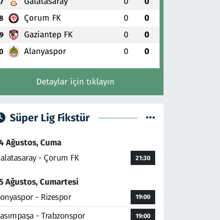
Galatasaray
0
0
7
Çorum FK
0
0
8
Gaziantep FK
0
0
9
Alanyaspor
0
0
0
Detaylar için tıklayın
Süper Lig Fikstür
4 Ağustos, Cuma
alatasaray - Çorum FK
21:30
5 Ağustos, Cumartesi
onyaspor - Rizespor
19:00
asımpaşa - Trabzonspor
19:00