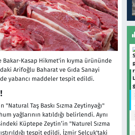
ibe Bakar-Kasap Hikmet'in kıyma ürününde
r'daki Arifoğlu Baharat ve Gıda Sanayi
 de yabancı maddeler tespit edildi.
!
in "Natural Taş Baskı Sızma Zeytinyağı"
um yağlarının katıldığı belirlendi. Aynı
sindeki Küptepe Zeytin’in "Naturel Sızma
tırıldığı tespit edildi. İzmir Selçuk'taki