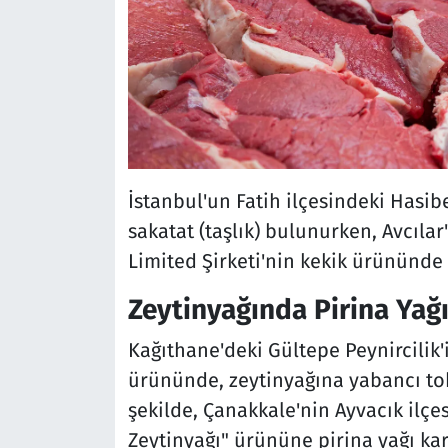
İstanbul'un Fatih ilçesindeki Has
sakatat (taşlık) bulunurken, Avcıla
Limited Şirketi'nin kekik ürününde
Zeytinyağında Pirina Yağı
Kağıthane'deki Gültepe Peynircilik'
ürününde, zeytinyağına yabancı toh
şekilde, Çanakkale'nin Ayvacık ilçe
Zeytinyağı" ürününe pirina yağı karış