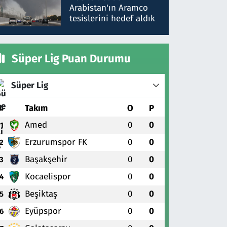
gönderdim
Arabistan'ın Aramco
tesislerini hedef aldık
Süper Lig Puan Durumu
Süper Lig
#
Takım
O
P
Amed
0
0
1
Erzurumspor FK
0
0
2
Başakşehir
0
0
3
Kocaelispor
0
0
4
Beşiktaş
0
0
5
Eyüpspor
0
0
6