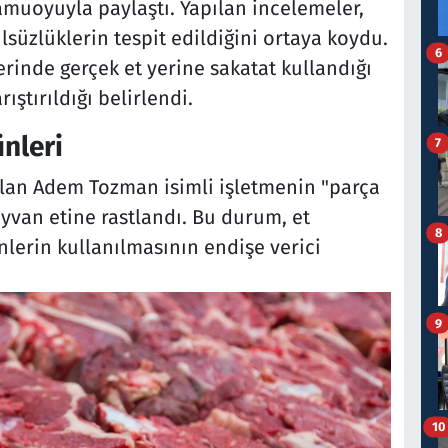
kamuoyuyla paylaştı. Yapılan incelemeler,
lsüzlüklerin tespit edildiğini ortaya koydu.
6
erinde gerçek et yerine sakatat kullandığı
ştırıldığı belirlendi.
ünleri
7
alan Adem Tozman isimli işletmenin "parça
ayvan etine rastlandı. Bu durum, et
8
nlerin kullanılmasının endişe verici
9
10