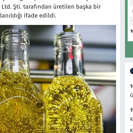
Ltd. Şti. tarafından üretilen başka bir
anıldığı ifade edildi.
1
1
G
1
K
K