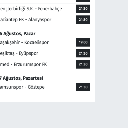
ençlerbirliği S.K. - Fenerbahçe
21:30
aziantep FK - Alanyaspor
21:30
6 Ağustos, Pazar
aşakşehir - Kocaelispor
19:00
eşiktaş - Eyüpspor
21:30
med - Erzurumspor FK
21:30
7 Ağustos, Pazartesi
amsunspor - Göztepe
21:30