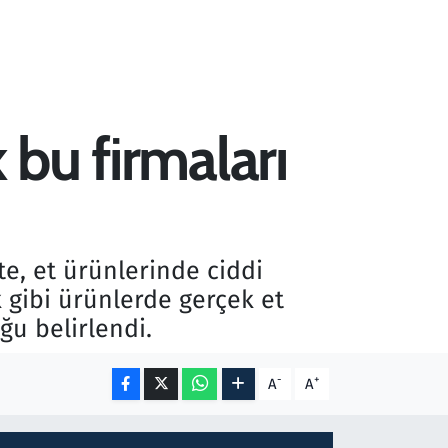
 bu firmaları
te, et ürünlerinde ciddi
k gibi ürünlerde gerçek et
ğu belirlendi.
-
+
A
A