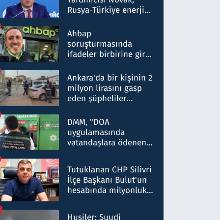
Rusya-Türkiye enerji
ortaklığının stratejik
nitelikte olduğunu
Ahbap
belirtti
soruşturmasında
ifadeler birbirine girdi:
Dokuz şüphelinin
ifadelerinden ortaya
Ankara'da bir kişinin 2
çıkan tablo şok etti
milyon lirasını gasp
eden şüpheliler
Kırıkkale'de yakalandı
DMM, "DOA
uygulamasında
vatandaşlara ödenen
iade tutarlarının
düşürüldüğü" iddiasını
Tutuklanan CHP Silivri
yalanladı
İlçe Başkanı Bulut'un
hesabında milyonluk
para trafiğine: Patron
talimat verdi, ben
Husiler: Suudi