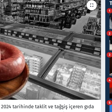
1
2
3
4
5
2024 tarihinde taklit ve tağşiş içeren gıda