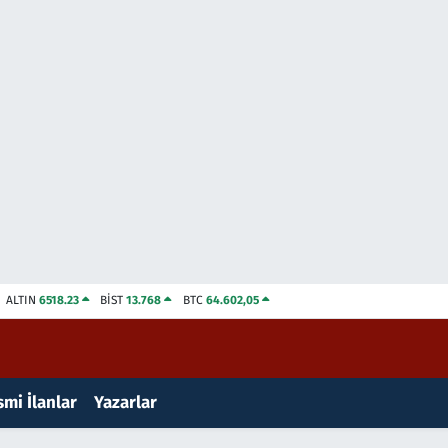
ALTIN
6518.23
BİST
13.768
BTC
64.602,05
mi İlanlar
Yazarlar