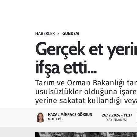
Resmi İlanlar
Rüya Tabirleri
HABERLER
GÜNDEM
Gerçek et yeri
Sağlık
ifşa etti...
Savunma Sanayi
Seçim 2023
Tarım ve Orman Bakanlığı tara
usulsüzlükler olduğuna işaret
Spor
yerine sakatat kullandığı ve
Teknoloji ve Bilim
HAZAL MIHRACE GÖKSUN
26.12.2024 - 11:37
MUHABIR
YAYINLANMA
Televizyon