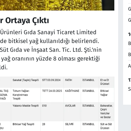
G
r Ortaya Çıktı
G
 Ürünleri Gıda Sanayi Ticaret Limited
1
de bitkisel yağ kullanıldığı belirlendi.
B
üt Gıda ve İnşaat San. Tic. Ltd. Şti.'nin
B
yağ oranının yüzde 8 olması gerektiği
A
di.
1
S