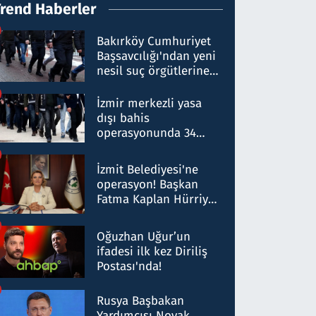
Trend Haberler
Bakırköy Cumhuriyet
Başsavcılığı'ndan yeni
nesil suç örgütlerine
operasyon: 50 şüpheli
hakkında gözaltı kararı
İzmir merkezli yasa
dışı bahis
operasyonunda 34
gözaltı: Yaklaşık 2
Milyar liralık para
İzmit Belediyesi'ne
trafiği tespit edildi
operasyon! Başkan
Fatma Kaplan Hürriyet
ve eşi gözaltına alındı
Oğuzhan Uğur’un
ifadesi ilk kez Diriliş
Postası'nda!
Rusya Başbakan
Yardımcısı Novak,