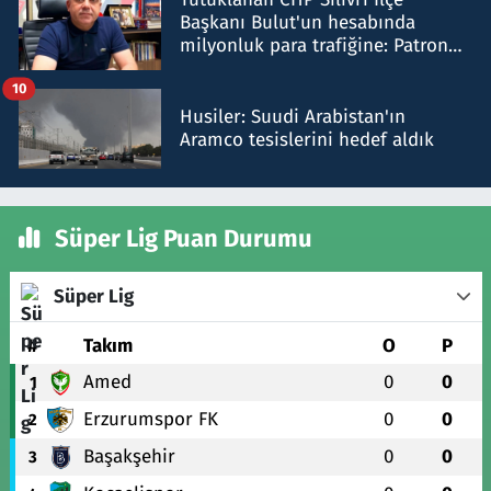
Başkanı Bulut'un hesabında
milyonluk para trafiğine: Patron
talimat verdi, ben gönderdim
10
Husiler: Suudi Arabistan'ın
Aramco tesislerini hedef aldık
Süper Lig Puan Durumu
Süper Lig
#
Takım
O
P
Amed
0
0
1
Erzurumspor FK
0
0
2
Başakşehir
0
0
3