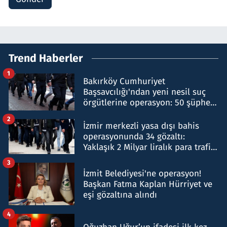
Trend Haberler
1
Bakırköy Cumhuriyet
Başsavcılığı'ndan yeni nesil suç
örgütlerine operasyon: 50 şüpheli
hakkında gözaltı kararı
2
İzmir merkezli yasa dışı bahis
operasyonunda 34 gözaltı:
Yaklaşık 2 Milyar liralık para trafiği
tespit edildi
3
İzmit Belediyesi'ne operasyon!
Başkan Fatma Kaplan Hürriyet ve
eşi gözaltına alındı
4