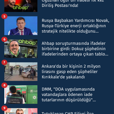
Oğuzhan Uğur’un ifadesi ilk kez
Diriliş Postası'nda!
5
Rusya Başbakan Yardımcısı Novak,
Rusya-Türkiye enerji ortaklığının
stratejik nitelikte olduğunu
belirtti
6
Ahbap soruşturmasında ifadeler
birbirine girdi: Dokuz şüphelinin
ifadelerinden ortaya çıkan tablo
şok etti
7
Ankara'da bir kişinin 2 milyon
lirasını gasp eden şüpheliler
Kırıkkale'de yakalandı
8
DMM, "DOA uygulamasında
vatandaşlara ödenen iade
tutarlarının düşürüldüğü"
iddiasını yalanladı
9
Tutuklanan CHP Silivri İlçe