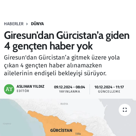
Gündem
HABERLER
DÜNYA
Haber
Giresun'dan Gürcistan’a giden
Kültür Sanat
4 gençten haber yok
Giresun'dan Gürcistan’a gitmek üzere yola
Kurumsal Haberler
çıkan 4 gençten haber alınamazken
ailelerinin endişeli bekleyişi sürüyor.
Lezzet Durağı
ASLIHAN YILDIZ
09.12.2024 - 08:04
10.12.2024 - 11:17
Memur ve Kamu
EDITÖR
YAYINLANMA
GÜNCELLEME
Otomobil
Oyun
Ramazan