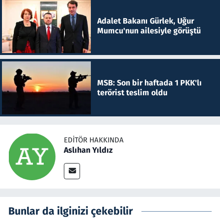
Adalet Bakanı Gürlek, Uğur
Mumcu'nun ailesiyle görüştü
MSB: Son bir haftada 1 PKK'lı
terörist teslim oldu
EDITÖR HAKKINDA
Aslıhan Yıldız
Bunlar da ilginizi çekebilir