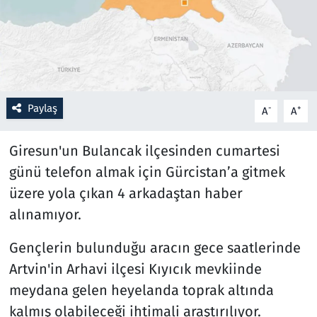
Resmi İlanlar
Rüya Tabirleri
Sağlık
Paylaş
-
+
A
A
Savunma Sanayi
Giresun'un Bulancak ilçesinden cumartesi
günü telefon almak için Gürcistan’a gitmek
Seçim 2023
üzere yola çıkan 4 arkadaştan haber
alınamıyor.
Spor
Gençlerin bulunduğu aracın gece saatlerinde
Teknoloji ve Bilim
Artvin'in Arhavi ilçesi Kıyıcık mevkiinde
Televizyon
meydana gelen heyelanda toprak altında
kalmış olabileceği ihtimali araştırılıyor.