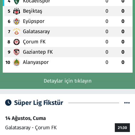
Kocaelispor
0
0
4
Beşiktaş
0
0
5
Eyüpspor
0
0
6
Galatasaray
0
0
7
Çorum FK
0
0
8
Gaziantep FK
0
0
9
Alanyaspor
0
0
10
Detaylar için tıklayın
Süper Lig Fikstür
14 Ağustos, Cuma
Galatasaray - Çorum FK
21:30