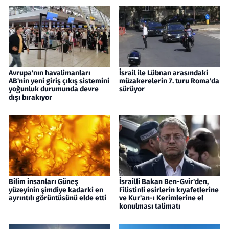
Avrupa'nın havalimanları
İsrail ile Lübnan arasındaki
AB'nin yeni giriş çıkış sistemini
müzakerelerin 7. turu Roma'da
yoğunluk durumunda devre
sürüyor
dışı bırakıyor
Bilim insanları Güneş
İsrailli Bakan Ben-Gvir'den,
yüzeyinin şimdiye kadarki en
Filistinli esirlerin kıyafetlerine
ayrıntılı görüntüsünü elde etti
ve Kur'an-ı Kerimlerine el
konulması talimatı