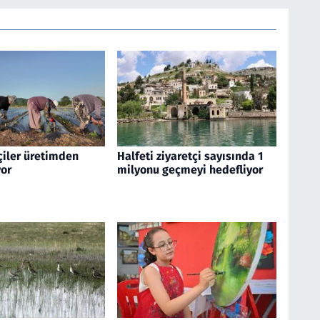
çiler üretimden
Halfeti ziyaretçi sayısında 1
or
milyonu geçmeyi hedefliyor