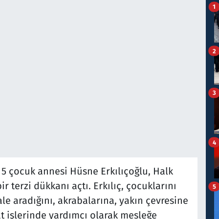
1
2
3
4
 5 çocuk annesi Hüsne Erkılıçoğlu, Halk
r terzi dükkanı açtı. Erkılıç, çocuklarını
5
e aradığını, akrabalarına, yakın çevresine
lat işlerinde yardımcı olarak mesleğe