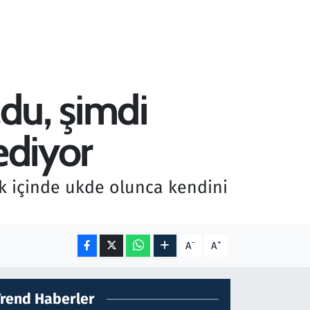
ldu, şimdi
 ediyor
ik içinde ukde olunca kendini
-
+
A
A
Trend Haberler