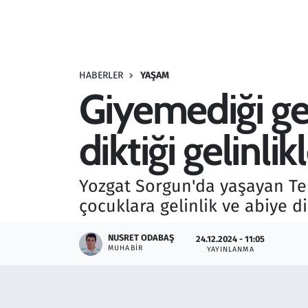
Resmi İlanlar
Rüya Tabirleri
HABERLER
YAŞAM
Giyemediği gel
Sağlık
diktiği gelinli
Savunma Sanayi
Seçim 2023
Yozgat Sorgun'da yaşayan Ter
çocuklara gelinlik ve abiye 
Spor
NUSRET ODABAŞ
24.12.2024 - 11:05
Teknoloji ve Bilim
MUHABIR
YAYINLANMA
Televizyon