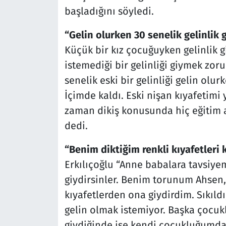
başladığını söyledi.
“Gelin olurken 30 senelik gelinlik 
Küçük bir kız çocuğuyken gelinlik g
istemediği bir gelinliği giymek zoru
senelik eski bir gelinliği gelin olur
İçimde kaldı. Eski nişan kıyafetimi
zaman dikiş konusunda hiç eğitim a
dedi.
“Benim diktiğim renkli kıyafetleri k
Erkılıçoğlu “Anne babalara tavsiyem
giydirsinler. Benim torunum Ahsen,
kıyafetlerden ona giydirdim. Sıkıldı
gelin olmak istemiyor. Başka çocukl
giydiğinde ise kendi çocukluğumda