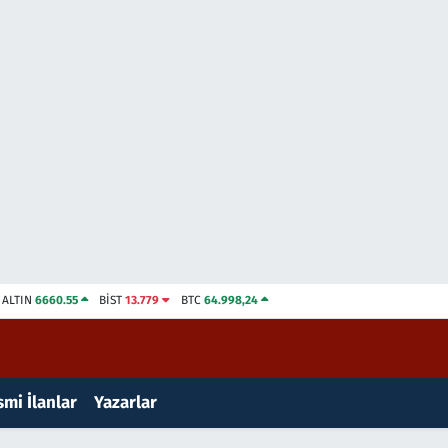
ALTIN
6660.55
BİST
13.779
BTC
64.998,24
mi İlanlar
Yazarlar