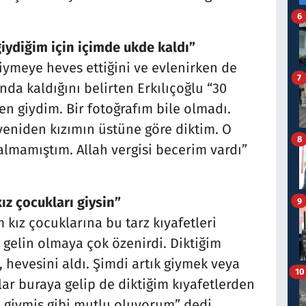
6
giydiğim için içimde ukde kaldı”
iymeye heves ettiğini ve evlenirken de
7
nda kaldığını belirten Erkılıçoğlu “30
ken giydim. Bir fotoğrafım bile olmadı.
 yeniden kızımın üstüne göre diktim. O
8
lmamıştım. Allah vergisi becerim vardı”
ız çocukları giysin”
9
 kız çocuklarına bu tarz kıyafetleri
 gelin olmaya çok özenirdi. Diktiğim
, hevesini aldı. Şimdi artık giymek veya
10
ar buraya gelip de diktiğim kıyafetlerden
 giymiş gibi mutlu oluyorum” dedi.