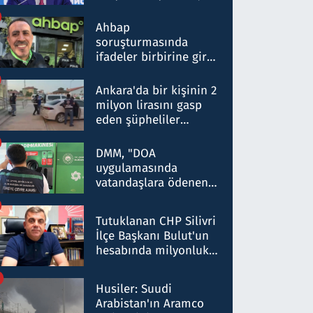
ortaklığının stratejik
nitelikte olduğunu
Ahbap
belirtti
soruşturmasında
ifadeler birbirine girdi:
Dokuz şüphelinin
ifadelerinden ortaya
Ankara'da bir kişinin 2
çıkan tablo şok etti
milyon lirasını gasp
eden şüpheliler
Kırıkkale'de yakalandı
DMM, "DOA
uygulamasında
vatandaşlara ödenen
iade tutarlarının
düşürüldüğü" iddiasını
Tutuklanan CHP Silivri
yalanladı
İlçe Başkanı Bulut'un
hesabında milyonluk
para trafiğine: Patron
talimat verdi, ben
Husiler: Suudi
gönderdim
Arabistan'ın Aramco