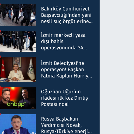
Bakırköy Cumhuriyet
Başsavcılığı'ndan yeni
nesil suç örgütlerine
operasyon: 50 şüpheli
hakkında gözaltı kararı
İzmir merkezli yasa
dışı bahis
operasyonunda 34
gözaltı: Yaklaşık 2
Milyar liralık para
İzmit Belediyesi'ne
trafiği tespit edildi
operasyon! Başkan
Fatma Kaplan Hürriyet
ve eşi gözaltına alındı
Oğuzhan Uğur’un
ifadesi ilk kez Diriliş
Postası'nda!
Rusya Başbakan
Yardımcısı Novak,
Rusya-Türkiye enerji