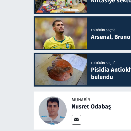
Kırtasiye sekt
EDITÖRÜN SEÇTIĞI
Arsenal, Bruno 
EDITÖRÜN SEÇTIĞI
Pisidia Antiokh
bulundu
MUHABIR
Nusret Odabaş