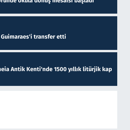
öründe okula dönüş mesaisi başladı
Guimaraes'i transfer etti
eia Antik Kenti'nde 1500 yıllık litürjik kap