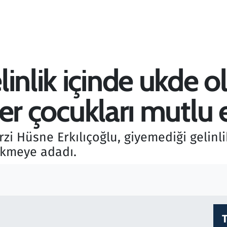
inlik içinde ukde o
kler çocukları mutlu
zi Hüsne Erkılıçoğlu, giyemediği gelinl
dikmeye adadı.