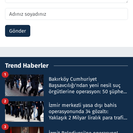
Gönder
Trend Haberler
1
Bakırköy Cumhuriyet
Başsavcılığı'ndan yeni nesil suç
örgütlerine operasyon: 50 şüpheli
hakkında gözaltı kararı
2
İzmir merkezli yasa dışı bahis
operasyonunda 34 gözaltı:
Yaklaşık 2 Milyar liralık para trafiği
tespit edildi
3