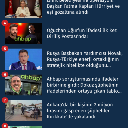
İzmit Belediyesi'ne operasyon!
Başkan Fatma Kaplan Hürriyet ve
eşi gözaltına alındı
4
Oğuzhan Uğur’un ifadesi ilk kez
Diriliş Postası'nda!
5
Rusya Başbakan Yardımcısı Novak,
Rusya-Türkiye enerji ortaklığının
stratejik nitelikte olduğunu
belirtti
6
Ahbap soruşturmasında ifadeler
birbirine girdi: Dokuz şüphelinin
ifadelerinden ortaya çıkan tablo
şok etti
7
Ankara'da bir kişinin 2 milyon
lirasını gasp eden şüpheliler
Kırıkkale'de yakalandı
8