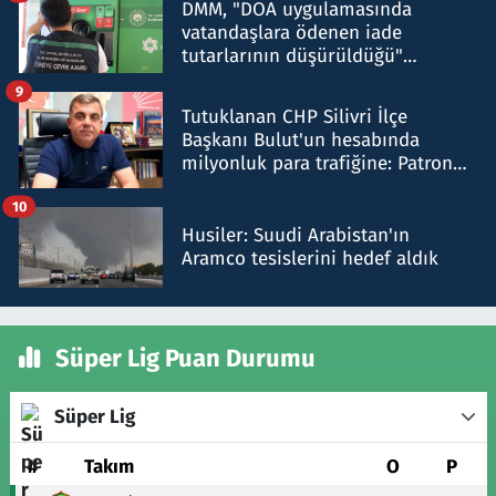
DMM, "DOA uygulamasında
vatandaşlara ödenen iade
tutarlarının düşürüldüğü"
iddiasını yalanladı
9
Tutuklanan CHP Silivri İlçe
Başkanı Bulut'un hesabında
milyonluk para trafiğine: Patron
talimat verdi, ben gönderdim
10
Husiler: Suudi Arabistan'ın
Aramco tesislerini hedef aldık
Süper Lig Puan Durumu
Süper Lig
#
Takım
O
P