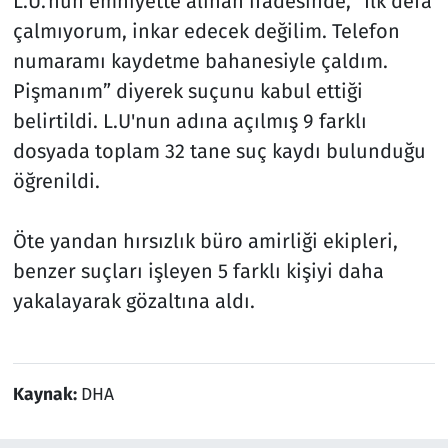
L.U.'nun emniyette alınan ifadesinde, “İlk defa
çalmıyorum, inkar edecek değilim. Telefon
numaramı kaydetme bahanesiyle çaldım.
Pişmanım” diyerek suçunu kabul ettiği
belirtildi. L.U'nun adına açılmış 9 farklı
dosyada toplam 32 tane suç kaydı bulunduğu
öğrenildi.
Öte yandan hırsızlık büro amirliği ekipleri,
benzer suçları işleyen 5 farklı kişiyi daha
yakalayarak gözaltına aldı.
Kaynak:
DHA