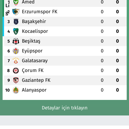
Amed
0
0
1
Erzurumspor FK
0
0
2
Başakşehir
0
0
3
Kocaelispor
0
0
4
Beşiktaş
0
0
5
Eyüpspor
0
0
6
Galatasaray
0
0
7
Çorum FK
0
0
8
Gaziantep FK
0
0
9
Alanyaspor
0
0
10
Detaylar için tıklayın