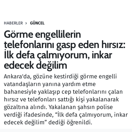
Gündem
HABERLER
GÜNCEL
Haber
Görme engellilerin
Kültür Sanat
telefonlarını gasp eden hırsız:
İlk defa çalmıyorum, inkar
Kurumsal Haberler
edecek değilim
Lezzet Durağı
Ankara'da, gözüne kestirdiği görme engelli
vatandaşların yanına yardım etme
Memur ve Kamu
bahanesiyle yaklaşıp cep telefonlarını çalan
hırsız ve telefonları sattığı kişi yakalanarak
Otomobil
gözaltına alındı. Yakalanan şahsın polise
verdiği ifadesinde, “İlk defa çalmıyorum, inkar
Oyun
edecek değilim” dediği öğrenildi.
Ramazan