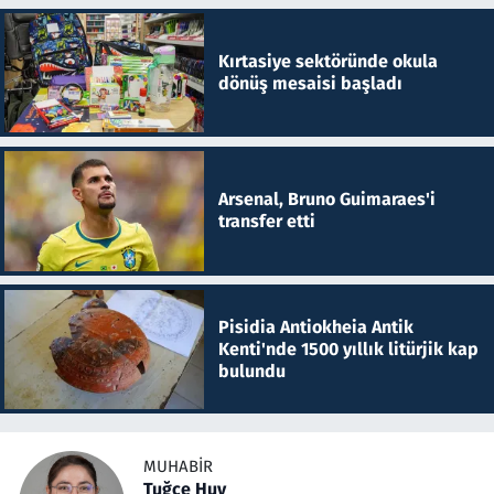
Kırtasiye sektöründe okula
dönüş mesaisi başladı
Arsenal, Bruno Guimaraes'i
transfer etti
Pisidia Antiokheia Antik
Kenti'nde 1500 yıllık litürjik kap
bulundu
MUHABIR
Tuğçe Huy