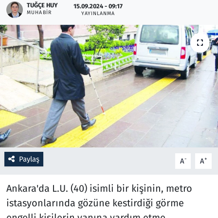
TUĞÇE HUY
15.09.2024 - 09:17
MUHABIR
YAYINLANMA
Resmi İlanlar
Rüya Tabirleri
Sağlık
Savunma Sanayi
Seçim 2023
Spor
Paylaş
-
+
A
A
Teknoloji ve Bilim
Ankara'da L.U. (40) isimli bir kişinin, metro
Televizyon
istasyonlarında gözüne kestirdiği görme
engelli kişilerin yanına yardım etme