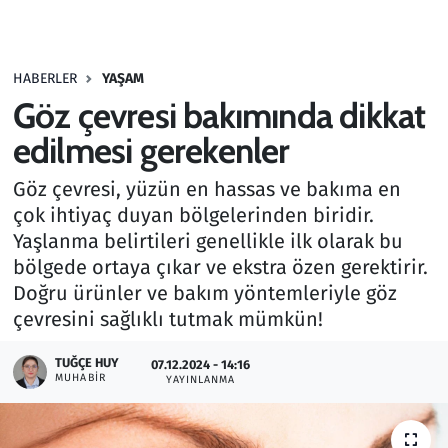
Gündem
HABERLER
YAŞAM
Haber
Göz çevresi bakımında dikkat
Kültür Sanat
edilmesi gerekenler
Göz çevresi, yüzün en hassas ve bakıma en
Kurumsal Haberler
çok ihtiyaç duyan bölgelerinden biridir.
Yaşlanma belirtileri genellikle ilk olarak bu
Lezzet Durağı
bölgede ortaya çıkar ve ekstra özen gerektirir.
Memur ve Kamu
Doğru ürünler ve bakım yöntemleriyle göz
çevresini sağlıklı tutmak mümkün!
Otomobil
TUĞÇE HUY
07.12.2024 - 14:16
MUHABIR
YAYINLANMA
Oyun
Ramazan