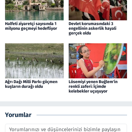
Halfeti ziyaretçi sayısında 1
Devlet korumasındaki 3
milyonu geçmeyi hedefliyor
engellinin askerlik hayali
gerçek oldu
Ağrı Dağı Milli Parkı göçmen
Lösemiyi yenen Buğlem'in
kuşların durağı oldu
renkli zaferi: İçimde
kelebekler uçuşuyor
Yorumlar