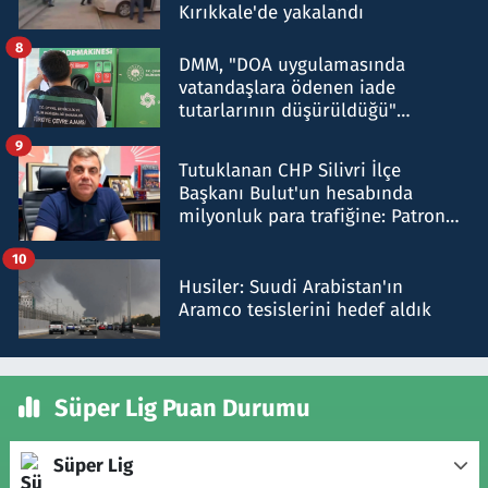
Kırıkkale'de yakalandı
8
DMM, "DOA uygulamasında
vatandaşlara ödenen iade
tutarlarının düşürüldüğü"
iddiasını yalanladı
9
Tutuklanan CHP Silivri İlçe
Başkanı Bulut'un hesabında
milyonluk para trafiğine: Patron
talimat verdi, ben gönderdim
10
Husiler: Suudi Arabistan'ın
Aramco tesislerini hedef aldık
Süper Lig Puan Durumu
Süper Lig