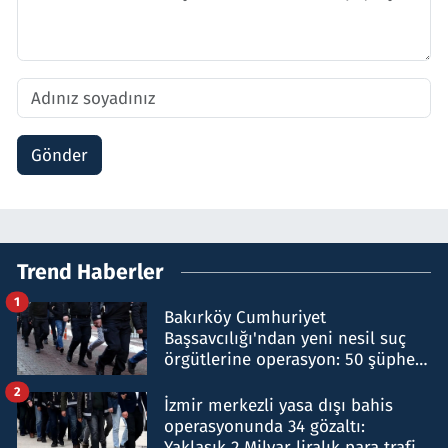
Gönder
Trend Haberler
1
Bakırköy Cumhuriyet
Başsavcılığı'ndan yeni nesil suç
örgütlerine operasyon: 50 şüpheli
hakkında gözaltı kararı
2
İzmir merkezli yasa dışı bahis
operasyonunda 34 gözaltı:
Yaklaşık 2 Milyar liralık para trafiği