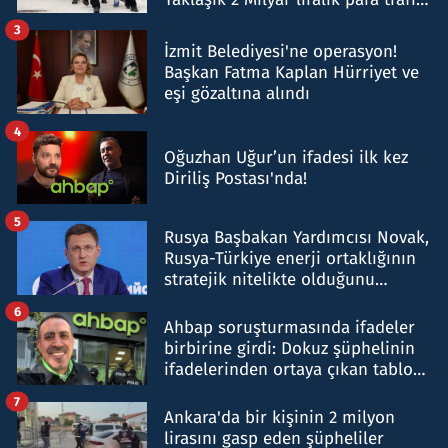
tespit edildi
3
İzmit Belediyesi'ne operasyon!
Başkan Fatma Kaplan Hürriyet ve
eşi gözaltına alındı
4
Oğuzhan Uğur’un ifadesi ilk kez
Diriliş Postası'nda!
5
Rusya Başbakan Yardımcısı Novak,
Rusya-Türkiye enerji ortaklığının
stratejik nitelikte olduğunu
belirtti
6
Ahbap soruşturmasında ifadeler
birbirine girdi: Dokuz şüphelinin
ifadelerinden ortaya çıkan tablo
şok etti
7
Ankara'da bir kişinin 2 milyon
lirasını gasp eden şüpheliler