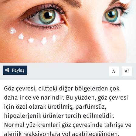
Resmi İlanlar
Rüya Tabirleri
Sağlık
Savunma Sanayi
Paylaş
-
+
A
A
Seçim 2023
Göz çevresi, ciltteki diğer bölgelerden çok
Spor
daha ince ve narindir. Bu yüzden, göz çevresi
için özel olarak üretilmiş, parfümsüz,
Teknoloji ve Bilim
hipoalerjenik ürünler tercih edilmelidir.
Televizyon
Normal yüz kremleri göz çevresinde tahrişe ve
alerjik reaksiyonlara yol açabileceğinden,