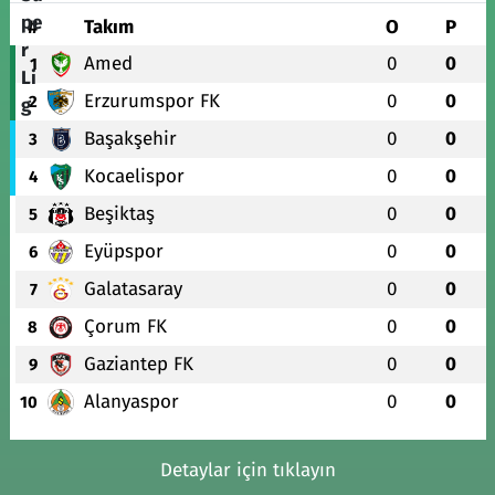
#
Takım
O
P
Amed
0
0
1
Erzurumspor FK
0
0
2
Başakşehir
0
0
3
Kocaelispor
0
0
4
Beşiktaş
0
0
5
Eyüpspor
0
0
6
Galatasaray
0
0
7
Çorum FK
0
0
8
Gaziantep FK
0
0
9
Alanyaspor
0
0
10
Detaylar için tıklayın