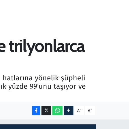
e trilyonlarca
 hatlarına yönelik şüpheli
aşık yüzde 99'unu taşıyor ve
-
+
A
A