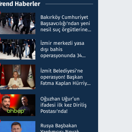
Trend Haberler
Bakırköy Cumhuriyet
Başsavcılığı'ndan yeni
nesil suç örgütlerine
operasyon: 50 şüpheli
hakkında gözaltı kararı
İzmir merkezli yasa
dışı bahis
operasyonunda 34
gözaltı: Yaklaşık 2
Milyar liralık para
İzmit Belediyesi'ne
trafiği tespit edildi
operasyon! Başkan
Fatma Kaplan Hürriyet
ve eşi gözaltına alındı
Oğuzhan Uğur’un
ifadesi ilk kez Diriliş
Postası'nda!
Rusya Başbakan
Yardımcısı Novak,