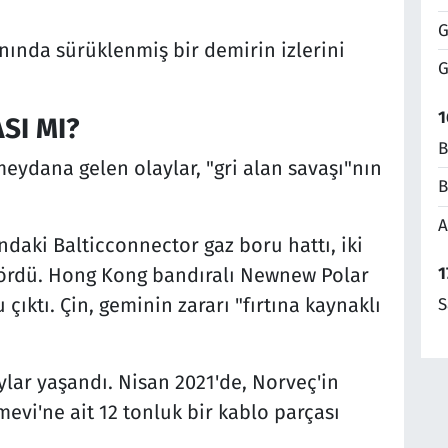
G
nında sürüklenmiş bir demirin izlerini
G
1
SI MI?
B
eydana gelen olaylar, "gri alan savaşı"nın
B
A
ndaki Balticconnector gaz boru hattı, iki
1
 gördü. Hong Kong bandıralı Newnew Polar
 çıktı. Çin, geminin zararı "fırtına kaynaklı
S
ylar yaşandı. Nisan 2021'de, Norveç'in
vi'ne ait 12 tonluk bir kablo parçası