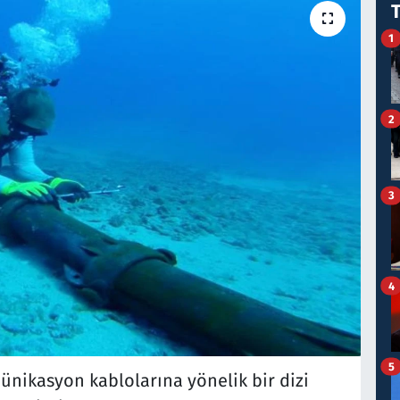
1
2
3
4
5
ünikasyon kablolarına yönelik bir dizi