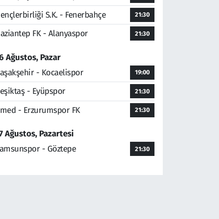
ençlerbirliği S.K. - Fenerbahçe
21:30
aziantep FK - Alanyaspor
21:30
6 Ağustos, Pazar
aşakşehir - Kocaelispor
19:00
eşiktaş - Eyüpspor
21:30
med - Erzurumspor FK
21:30
7 Ağustos, Pazartesi
amsunspor - Göztepe
21:30