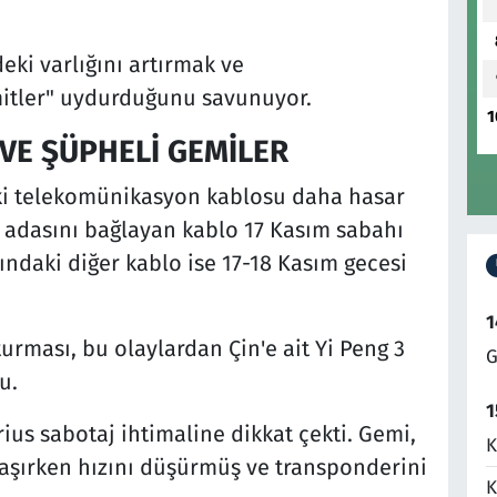
ki varlığını artırmak ve
"mitler" uydurduğunu savunuyor.
1
 VE ŞÜPHELİ GEMİLER
 iki telekomünikasyon kablosu daha hasar
d adasını bağlayan kablo 17 Kasım sabahı
sındaki diğer kablo ise 17-18 Kasım gecesi
1
urması, bu olaylardan Çin'e ait Yi Peng 3
G
u.
1
us sabotaj ihtimaline dikkat çekti. Gemi,
K
aşırken hızını düşürmüş ve transponderini
K