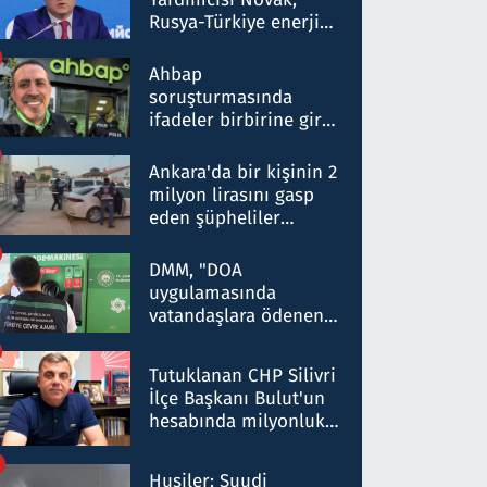
Rusya-Türkiye enerji
ortaklığının stratejik
nitelikte olduğunu
Ahbap
belirtti
soruşturmasında
ifadeler birbirine girdi:
Dokuz şüphelinin
ifadelerinden ortaya
Ankara'da bir kişinin 2
çıkan tablo şok etti
milyon lirasını gasp
eden şüpheliler
Kırıkkale'de yakalandı
DMM, "DOA
uygulamasında
vatandaşlara ödenen
iade tutarlarının
düşürüldüğü" iddiasını
Tutuklanan CHP Silivri
yalanladı
İlçe Başkanı Bulut'un
hesabında milyonluk
para trafiğine: Patron
talimat verdi, ben
Husiler: Suudi