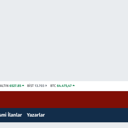
ALTIN
6527.85
BİST
13.703
BTC
64.475,47
mi İlanlar
Yazarlar