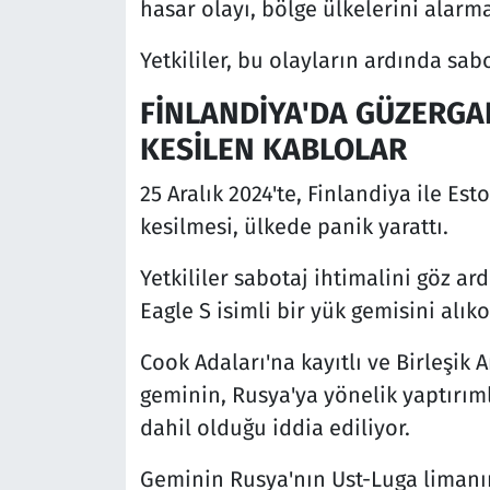
hasar olayı, bölge ülkelerini alarma
Yetkililer, bu olayların ardında sab
FİNLANDİYA'DA GÜZERGAH
KESİLEN KABLOLAR
25 Aralık 2024'te, Finlandiya ile Es
kesilmesi, ülkede panik yarattı.
Yetkililer sabotaj ihtimalini göz ar
Eagle S isimli bir yük gemisini alık
Cook Adaları'na kayıtlı ve Birleşik A
geminin, Rusya'ya yönelik yaptırıml
dahil olduğu iddia ediliyor.
Geminin Rusya'nın Ust-Luga limanın