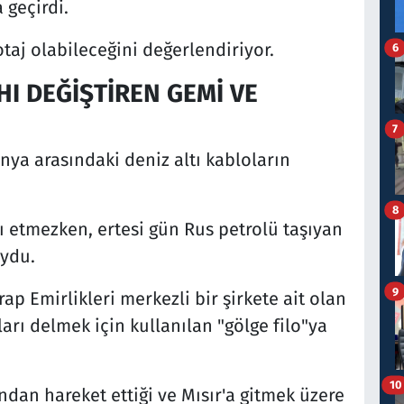
 geçirdi.
otaj olabileceğini değerlendiriyor.
6
I DEĞİŞTİREN GEMİ VE
7
tonya arasındaki deniz altı kabloların
8
dı etmezken, ertesi gün Rus petrolü taşıyan
oydu.
9
rap Emirlikleri merkezli bir şirkete ait olan
arı delmek için kullanılan "gölge filo"ya
10
dan hareket ettiği ve Mısır'a gitmek üzere