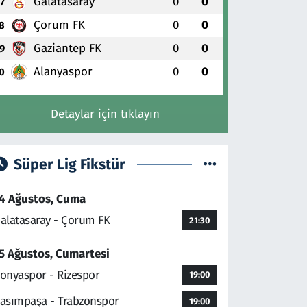
Galatasaray
0
0
7
Çorum FK
0
0
8
Gaziantep FK
0
0
9
Alanyaspor
0
0
0
Detaylar için tıklayın
Süper Lig Fikstür
4 Ağustos, Cuma
alatasaray - Çorum FK
21:30
5 Ağustos, Cumartesi
onyaspor - Rizespor
19:00
asımpaşa - Trabzonspor
19:00