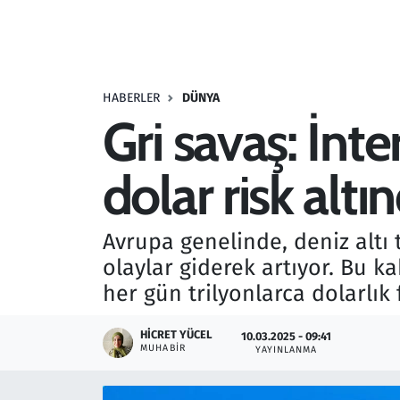
Resmi İlanlar
Rüya Tabirleri
HABERLER
DÜNYA
Gri savaş: İnt
Sağlık
dolar risk altı
Savunma Sanayi
Seçim 2023
Avrupa genelinde, deniz altı
olaylar giderek artıyor. Bu ka
Spor
her gün trilyonlarca dolarlık 
Teknoloji ve Bilim
HICRET YÜCEL
10.03.2025 - 09:41
MUHABIR
YAYINLANMA
Televizyon