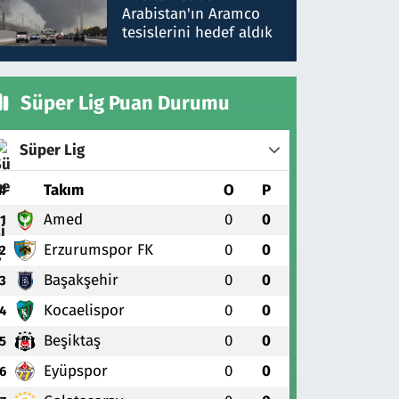
gönderdim
Arabistan'ın Aramco
tesislerini hedef aldık
Süper Lig Puan Durumu
Süper Lig
#
Takım
O
P
Amed
0
0
1
Erzurumspor FK
0
0
2
Başakşehir
0
0
3
Kocaelispor
0
0
4
Beşiktaş
0
0
5
Eyüpspor
0
0
6