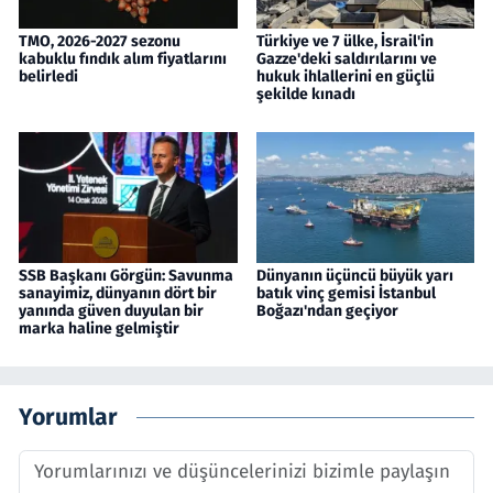
TMO, 2026-2027 sezonu
Türkiye ve 7 ülke, İsrail'in
kabuklu fındık alım fiyatlarını
Gazze'deki saldırılarını ve
belirledi
hukuk ihlallerini en güçlü
şekilde kınadı
SSB Başkanı Görgün: Savunma
Dünyanın üçüncü büyük yarı
sanayimiz, dünyanın dört bir
batık vinç gemisi İstanbul
yanında güven duyulan bir
Boğazı'ndan geçiyor
marka haline gelmiştir
Yorumlar