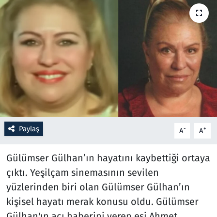
Resmi İlanlar
Rüya Tabirleri
Sağlık
Savunma Sanayi
Seçim 2023
Paylaş
-
+
A
A
Spor
Gülümser Gülhan’ın hayatını kaybettiği ortaya
Teknoloji ve Bilim
çıktı. Yeşilçam sinemasının sevilen
yüzlerinden biri olan Gülümser Gülhan’ın
Televizyon
kişisel hayatı merak konusu oldu. Gülümser
Gülhan'ın acı haberini veren eşi Ahmet