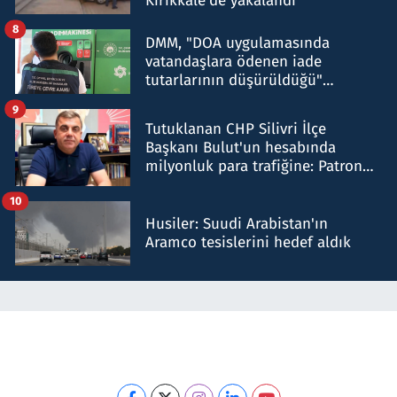
Kırıkkale'de yakalandı
8
DMM, "DOA uygulamasında
vatandaşlara ödenen iade
tutarlarının düşürüldüğü"
iddiasını yalanladı
9
Tutuklanan CHP Silivri İlçe
Başkanı Bulut'un hesabında
milyonluk para trafiğine: Patron
talimat verdi, ben gönderdim
10
Husiler: Suudi Arabistan'ın
Aramco tesislerini hedef aldık