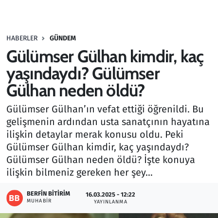
Gündem
HABERLER
GÜNDEM
Haber
Gülümser Gülhan kimdir, kaç
Kültür Sanat
yaşındaydı? Gülümser
Gülhan neden öldü?
Kurumsal Haberler
Gülümser Gülhan’ın vefat ettiği öğrenildi. Bu
Lezzet Durağı
gelişmenin ardından usta sanatçının hayatına
ilişkin detaylar merak konusu oldu. Peki
Memur ve Kamu
Gülümser Gülhan kimdir, kaç yaşındaydı?
Gülümser Gülhan neden öldü? İşte konuya
Otomobil
ilişkin bilmeniz gereken her şey…
Oyun
BERFIN BITIRIM
16.03.2025 - 12:22
MUHABIR
YAYINLANMA
Ramazan