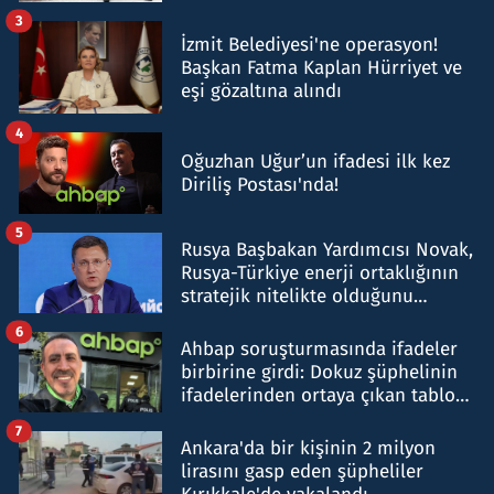
tespit edildi
3
İzmit Belediyesi'ne operasyon!
Başkan Fatma Kaplan Hürriyet ve
eşi gözaltına alındı
4
Oğuzhan Uğur’un ifadesi ilk kez
Diriliş Postası'nda!
5
Rusya Başbakan Yardımcısı Novak,
Rusya-Türkiye enerji ortaklığının
stratejik nitelikte olduğunu
belirtti
6
Ahbap soruşturmasında ifadeler
birbirine girdi: Dokuz şüphelinin
ifadelerinden ortaya çıkan tablo
şok etti
7
Ankara'da bir kişinin 2 milyon
lirasını gasp eden şüpheliler