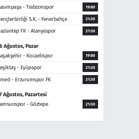
asımpaşa - Trabzonspor
19:00
ençlerbirliği S.K. - Fenerbahçe
21:30
aziantep FK - Alanyaspor
21:30
6 Ağustos, Pazar
aşakşehir - Kocaelispor
19:00
eşiktaş - Eyüpspor
21:30
med - Erzurumspor FK
21:30
7 Ağustos, Pazartesi
amsunspor - Göztepe
21:30