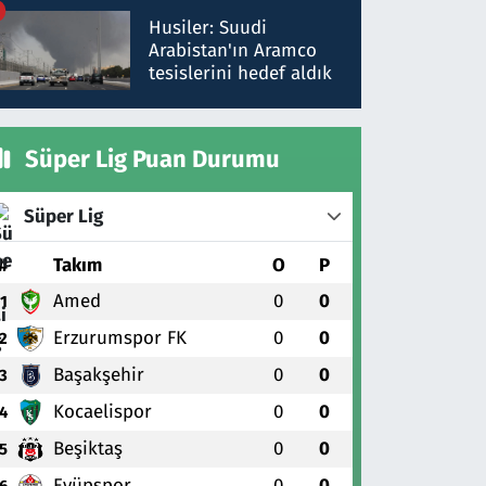
talimat verdi, ben
Husiler: Suudi
gönderdim
Arabistan'ın Aramco
tesislerini hedef aldık
Süper Lig Puan Durumu
Süper Lig
#
Takım
O
P
Amed
0
0
1
Erzurumspor FK
0
0
2
Başakşehir
0
0
3
Kocaelispor
0
0
4
Beşiktaş
0
0
5
Eyüpspor
0
0
6