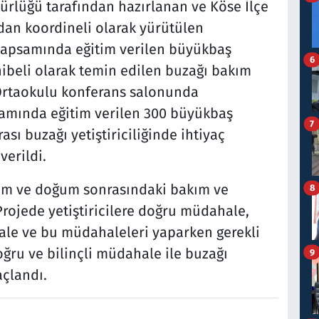
lüğü tarafından hazırlanan ve Köse İlçe
an koordineli olarak yürütülen
 kapsamında eğitim verilen büyükbaş
6
hibeli olarak temin edilen buzağı bakım
l Ortaokulu konferans salonunda
amında eğitim verilen 300 büyükbaş
7
sı buzağı yetiştiriciliğinde ihtiyaç
erildi.
oğum ve doğum sonrasındaki bakım ve
8
 Projede yetiştiricilere doğru müdahale,
e ve bu müdahaleleri yaparken gerekli
ğru ve bilinçli müdahale ile buzağı
9
çlandı.