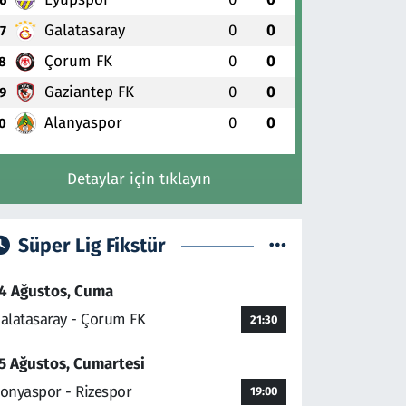
Galatasaray
0
0
7
Çorum FK
0
0
8
Gaziantep FK
0
0
9
Alanyaspor
0
0
0
Detaylar için tıklayın
Süper Lig Fikstür
4 Ağustos, Cuma
alatasaray - Çorum FK
21:30
5 Ağustos, Cumartesi
onyaspor - Rizespor
19:00