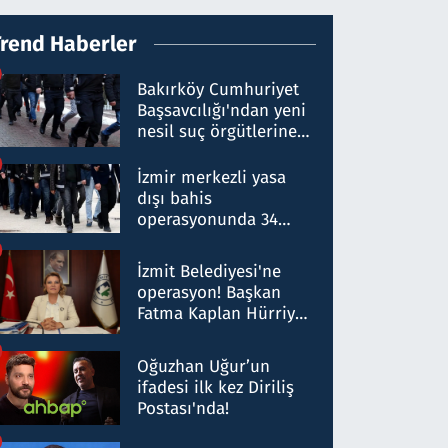
Trend Haberler
Bakırköy Cumhuriyet
Başsavcılığı'ndan yeni
nesil suç örgütlerine
operasyon: 50 şüpheli
hakkında gözaltı kararı
İzmir merkezli yasa
dışı bahis
operasyonunda 34
gözaltı: Yaklaşık 2
Milyar liralık para
İzmit Belediyesi'ne
trafiği tespit edildi
operasyon! Başkan
Fatma Kaplan Hürriyet
ve eşi gözaltına alındı
Oğuzhan Uğur’un
ifadesi ilk kez Diriliş
Postası'nda!