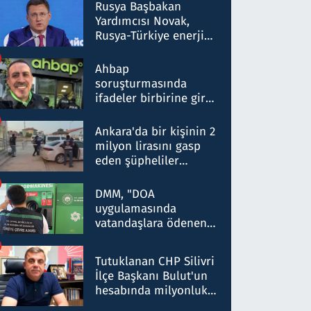
Rusya Başbakan
Yardımcısı Novak,
Rusya-Türkiye enerji
ortaklığının stratejik
nitelikte olduğunu
Ahbap
belirtti
soruşturmasında
ifadeler birbirine girdi:
Dokuz şüphelinin
ifadelerinden ortaya
Ankara'da bir kişinin 2
çıkan tablo şok etti
milyon lirasını gasp
eden şüpheliler
Kırıkkale'de yakalandı
DMM, "DOA
uygulamasında
vatandaşlara ödenen
iade tutarlarının
düşürüldüğü" iddiasını
Tutuklanan CHP Silivri
yalanladı
İlçe Başkanı Bulut'un
hesabında milyonluk
para trafiğine: Patron