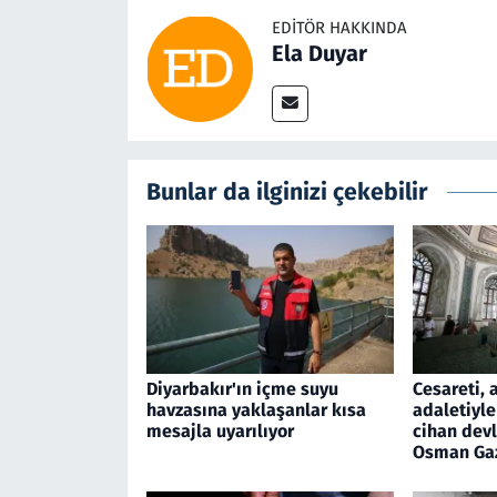
EDITÖR HAKKINDA
Ela Duyar
Bunlar da ilginizi çekebilir
Diyarbakır'ın içme suyu
Cesareti, 
havzasına yaklaşanlar kısa
adaletiyle
mesajla uyarılıyor
cihan devl
Osman Ga