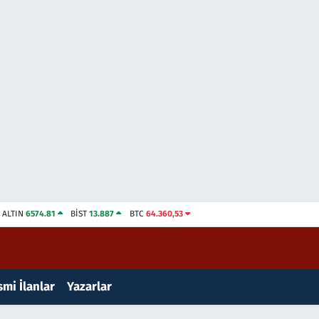
ALTIN
6574.81
BİST
13.887
BTC
64.360,53
mi İlanlar
Yazarlar