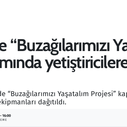
“Buzağılarımızı Y
mında yetiştiricile
e “Buzağılarımızı Yaşatalım Projesi” k
ekipmanları dağıtıldı.
- 16:00
LEME