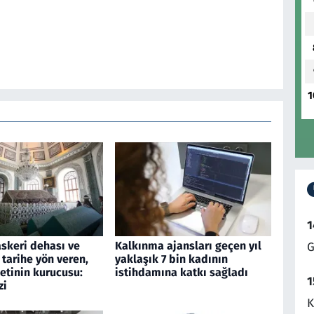
1
1
askeri dehası ve
Kalkınma ajansları geçen yıl
G
 tarihe yön veren,
yaklaşık 7 bin kadının
etinin kurucusu:
istihdamına katkı sağladı
1
zi
K