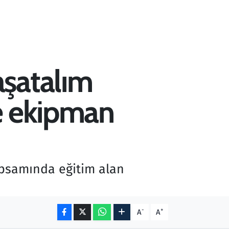
aşatalım
re ekipman
apsamında eğitim alan
-
+
A
A