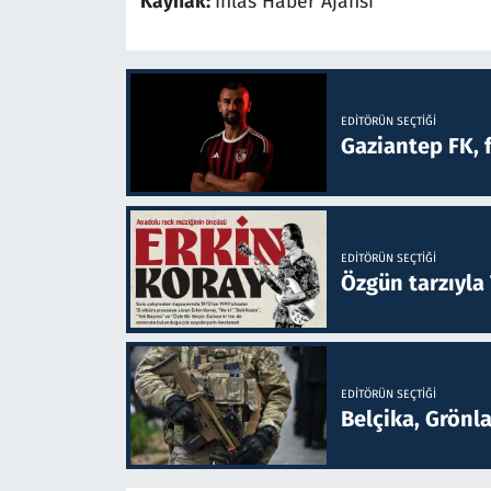
Kaynak:
İhlas Haber Ajansı
EDITÖRÜN SEÇTIĞI
Gaziantep FK, 
EDITÖRÜN SEÇTIĞI
Özgün tarzıyla
EDITÖRÜN SEÇTIĞI
Belçika, Grönl