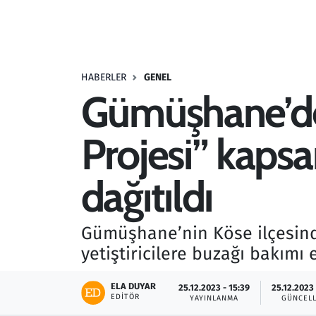
Resmi İlanlar
Rüya Tabirleri
HABERLER
GENEL
Gümüşhane’de 
Sağlık
Projesi” kapsa
Savunma Sanayi
Seçim 2023
dağıtıldı
Spor
Gümüşhane’nin Köse ilçesind
Teknoloji ve Bilim
yetiştiricilere buzağı bakımı 
Televizyon
ELA DUYAR
25.12.2023 - 15:39
25.12.2023 
EDITÖR
YAYINLANMA
GÜNCEL