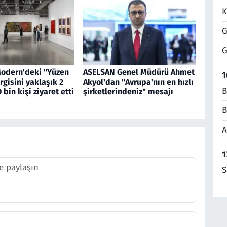
K
G
G
Modern'deki "Yüzen
ASELSAN Genel Müdürü Ahmet
1
rgisini yaklaşık 2
Akyol'dan "Avrupa'nın en hızlı
B
 bin kişi ziyaret etti
şirketlerindeniz" mesajı
B
A
1
S