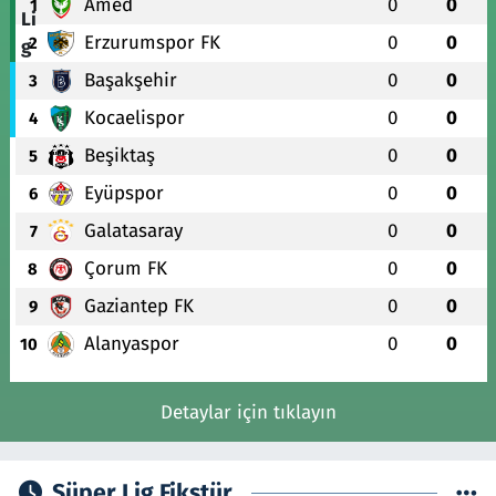
Amed
0
0
1
Erzurumspor FK
0
0
2
Başakşehir
0
0
3
Kocaelispor
0
0
4
Beşiktaş
0
0
5
Eyüpspor
0
0
6
Galatasaray
0
0
7
Çorum FK
0
0
8
Gaziantep FK
0
0
9
Alanyaspor
0
0
10
Detaylar için tıklayın
Süper Lig Fikstür