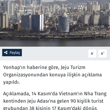
Resmi İlanlar
Rüya Tabirleri
Sağlık
Savunma Sanayi
Paylaş
-
+
A
A
Seçim 2023
Yonhap'ın haberine göre, Jeju Turizm
Spor
Organizasyonundan konuya ilişkin açıklama
yapıldı.
Teknoloji ve Bilim
Açıklamada, 14 Kasım'da Vietnam'ın Nha Trang
Televizyon
kentinden Jeju Adası'na gelen 90 kişilik turist
grubundan 38 kişinin 17 Kasım'daki dönüş