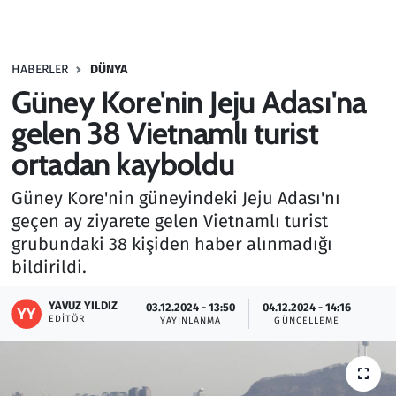
Gündem
HABERLER
DÜNYA
Haber
Güney Kore'nin Jeju Adası'na
Kültür Sanat
gelen 38 Vietnamlı turist
ortadan kayboldu
Kurumsal Haberler
Güney Kore'nin güneyindeki Jeju Adası'nı
Lezzet Durağı
geçen ay ziyarete gelen Vietnamlı turist
grubundaki 38 kişiden haber alınmadığı
Memur ve Kamu
bildirildi.
Otomobil
YAVUZ YILDIZ
03.12.2024 - 13:50
04.12.2024 - 14:16
EDITÖR
YAYINLANMA
GÜNCELLEME
Oyun
Ramazan