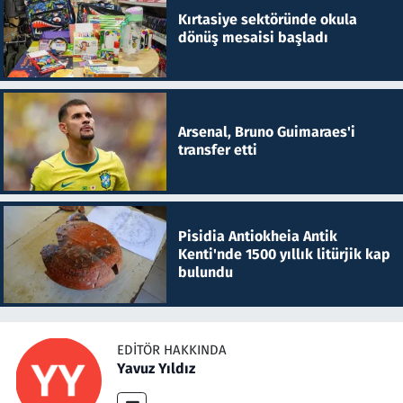
Kırtasiye sektöründe okula
dönüş mesaisi başladı
Arsenal, Bruno Guimaraes'i
transfer etti
Pisidia Antiokheia Antik
Kenti'nde 1500 yıllık litürjik kap
bulundu
EDITÖR HAKKINDA
Yavuz Yıldız