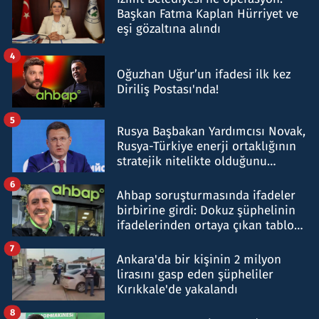
Başkan Fatma Kaplan Hürriyet ve
eşi gözaltına alındı
4
Oğuzhan Uğur’un ifadesi ilk kez
Diriliş Postası'nda!
5
Rusya Başbakan Yardımcısı Novak,
Rusya-Türkiye enerji ortaklığının
stratejik nitelikte olduğunu
belirtti
6
Ahbap soruşturmasında ifadeler
birbirine girdi: Dokuz şüphelinin
ifadelerinden ortaya çıkan tablo
şok etti
7
Ankara'da bir kişinin 2 milyon
lirasını gasp eden şüpheliler
Kırıkkale'de yakalandı
8