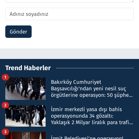
Gönder
Trend Haberler
1
Bakırköy Cumhuriyet
Başsavcılığı'ndan yeni nesil suç
örgütlerine operasyon: 50 şüpheli
hakkında gözaltı kararı
2
İzmir merkezli yasa dışı bahis
operasyonunda 34 gözaltı:
Yaklaşık 2 Milyar liralık para trafiği
tespit edildi
3
İzmit Belediyesi'ne operasyon!