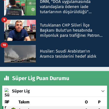
DMM, "DOA uygulamasında
vatandaşlara ödenen iade
tutarlarının düşürüldüğü"
iddiasını yalanladı
9
Tutuklanan CHP Silivri İlçe
Başkanı Bulut'un hesabında
milyonluk para trafiğine: Patron
talimat verdi, ben gönderdim
10
Husiler: Suudi Arabistan'ın
Aramco tesislerini hedef aldık
Süper Lig Puan Durumu
Süper Lig
#
Takım
O
P