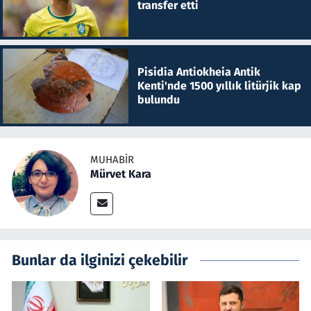
transfer etti
Pisidia Antiokheia Antik
Kenti'nde 1500 yıllık litürjik kap
bulundu
MUHABIR
Mürvet Kara
Bunlar da ilginizi çekebilir