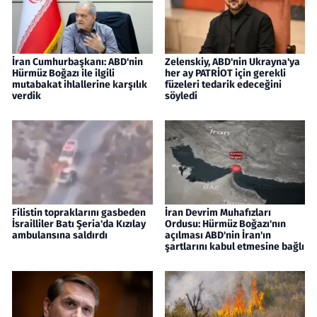
İran Cumhurbaşkanı: ABD'nin
Zelenskiy, ABD'nin Ukrayna'ya
Hürmüz Boğazı ile ilgili
her ay PATRİOT için gerekli
mutabakat ihlallerine karşılık
füzeleri tedarik edeceğini
verdik
söyledi
Filistin topraklarını gasbeden
İran Devrim Muhafızları
İsrailliler Batı Şeria'da Kızılay
Ordusu: Hürmüz Boğazı'nın
ambulansına saldırdı
açılması ABD'nin İran'ın
şartlarını kabul etmesine bağlı