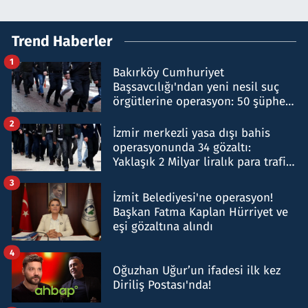
Trend Haberler
1
Bakırköy Cumhuriyet
Başsavcılığı'ndan yeni nesil suç
örgütlerine operasyon: 50 şüpheli
hakkında gözaltı kararı
2
İzmir merkezli yasa dışı bahis
operasyonunda 34 gözaltı:
Yaklaşık 2 Milyar liralık para trafiği
tespit edildi
3
İzmit Belediyesi'ne operasyon!
Başkan Fatma Kaplan Hürriyet ve
eşi gözaltına alındı
4
Oğuzhan Uğur’un ifadesi ilk kez
Diriliş Postası'nda!