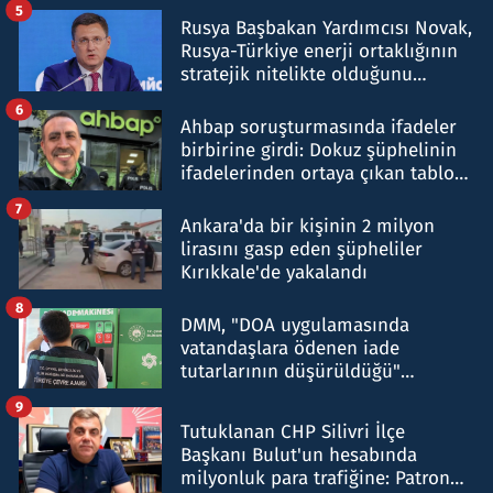
5
Rusya Başbakan Yardımcısı Novak,
Rusya-Türkiye enerji ortaklığının
stratejik nitelikte olduğunu
belirtti
6
Ahbap soruşturmasında ifadeler
birbirine girdi: Dokuz şüphelinin
ifadelerinden ortaya çıkan tablo
şok etti
7
Ankara'da bir kişinin 2 milyon
lirasını gasp eden şüpheliler
Kırıkkale'de yakalandı
8
DMM, "DOA uygulamasında
vatandaşlara ödenen iade
tutarlarının düşürüldüğü"
iddiasını yalanladı
9
Tutuklanan CHP Silivri İlçe
Başkanı Bulut'un hesabında
milyonluk para trafiğine: Patron