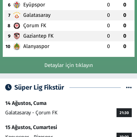
Eyüpspor
0
0
6
Galatasaray
0
0
7
Çorum FK
0
0
8
Gaziantep FK
0
0
9
Alanyaspor
0
0
10
Detaylar için tıklayın
Süper Lig Fikstür
14 Ağustos, Cuma
Galatasaray - Çorum FK
21:30
15 Ağustos, Cumartesi
19:00