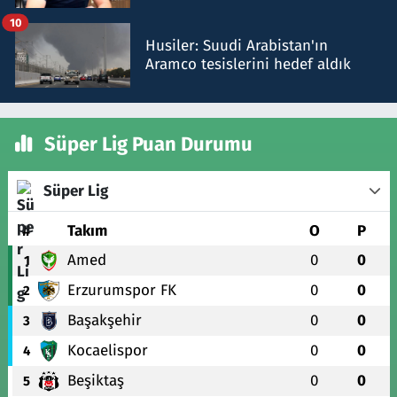
talimat verdi, ben gönderdim
10
Husiler: Suudi Arabistan'ın
Aramco tesislerini hedef aldık
Süper Lig Puan Durumu
Süper Lig
#
Takım
O
P
Amed
0
0
1
Erzurumspor FK
0
0
2
Başakşehir
0
0
3
Kocaelispor
0
0
4
Beşiktaş
0
0
5