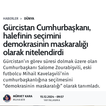
Gündem
HABERLER
DÜNYA
Haber
Gürcistan Cumhurbaşkanı,
Kültür Sanat
halefinin seçimini
demokrasinin maskaralığı
Kurumsal Haberler
olarak nitelendirdi
Lezzet Durağı
Gürcistan’ın görev süresi dolmak üzere olan
Cumhurbaşkanı Salome Zourabişvili, eski
Memur ve Kamu
futbolcu Mihail Kavelaşvili’nin
cumhurbaşkanlığına seçilmesini
Otomobil
“demokrasinin maskaralığı” olarak tanımladı.
Oyun
MÜRVET KARA
15.12.2024 - 09:57
MUHABIR
YAYINLANMA
Ramazan