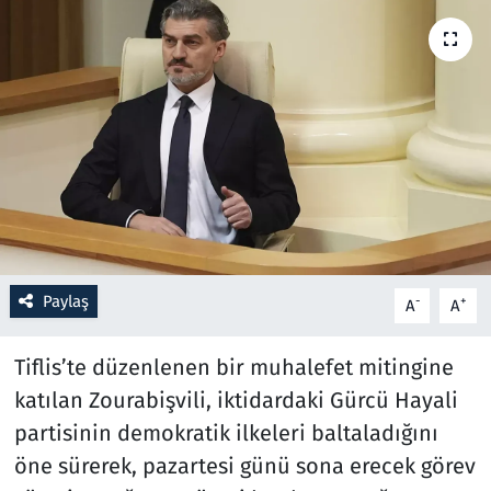
Resmi İlanlar
Rüya Tabirleri
Sağlık
Savunma Sanayi
Seçim 2023
Paylaş
-
+
A
A
Spor
Tiflis’te düzenlenen bir muhalefet mitingine
Teknoloji ve Bilim
katılan Zourabişvili, iktidardaki Gürcü Hayali
partisinin demokratik ilkeleri baltaladığını
Televizyon
öne sürerek, pazartesi günü sona erecek görev