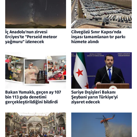
İç Anadolu'nun zirvesi
Cilvegözü Sınır Kapısı'nda
Erciyes'te "Perseid meteor
inşası tamamlanan tır parkı
yağmuru" izlenecek
hizmete alındı
Bakan Yumaklı, geçen ay 107
Suriye Dışişleri Bakanı
bin 113 gıda denetimi
Şeybani yarın Türkiye'yi
gerçekleştirildiğini bildirdi
ziyaret edecek