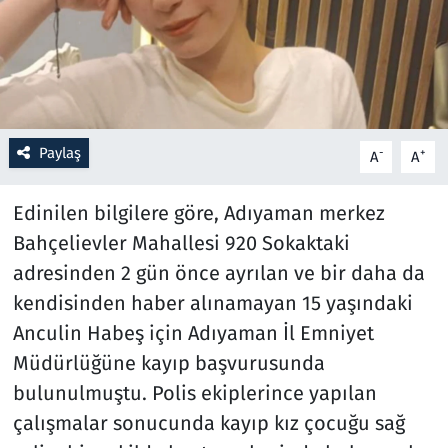
Resmi İlanlar
Rüya Tabirleri
Sağlık
Paylaş
-
+
A
A
Savunma Sanayi
Edinilen bilgilere göre, Adıyaman merkez
Bahçelievler Mahallesi 920 Sokaktaki
Seçim 2023
adresinden 2 gün önce ayrılan ve bir daha da
kendisinden haber alınamayan 15 yaşındaki
Spor
Anculin Habeş için Adıyaman İl Emniyet
Teknoloji ve Bilim
Müdürlüğüne kayıp başvurusunda
bulunulmuştu. Polis ekiplerince yapılan
Televizyon
çalışmalar sonucunda kayıp kız çocuğu sağ