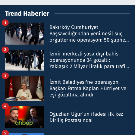
Trend Haberler
1
Bakırköy Cumhuriyet
Başsavcılığı'ndan yeni nesil suç
örgütlerine operasyon: 50 şüpheli
hakkında gözaltı kararı
2
İzmir merkezli yasa dışı bahis
operasyonunda 34 gözaltı:
Yaklaşık 2 Milyar liralık para trafiği
tespit edildi
3
İzmit Belediyesi'ne operasyon!
Başkan Fatma Kaplan Hürriyet ve
eşi gözaltına alındı
4
Oğuzhan Uğur’un ifadesi ilk kez
Diriliş Postası'nda!
5