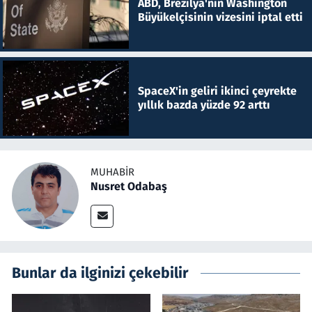
ABD, Brezilya'nın Washington
Büyükelçisinin vizesini iptal etti
SpaceX'in geliri ikinci çeyrekte
yıllık bazda yüzde 92 arttı
MUHABIR
Nusret Odabaş
Bunlar da ilginizi çekebilir