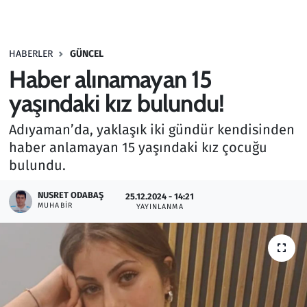
Gündem
HABERLER
GÜNCEL
Haber
Haber alınamayan 15
Kültür Sanat
yaşındaki kız bulundu!
Adıyaman’da, yaklaşık iki gündür kendisinden
Kurumsal Haberler
haber anlamayan 15 yaşındaki kız çocuğu
bulundu.
Lezzet Durağı
NUSRET ODABAŞ
25.12.2024 - 14:21
Memur ve Kamu
MUHABIR
YAYINLANMA
Otomobil
Oyun
Ramazan