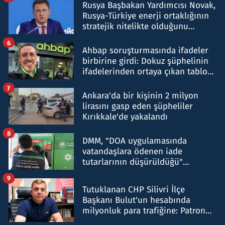
Rusya Başbakan Yardımcısı Novak,
Rusya-Türkiye enerji ortaklığının
stratejik nitelikte olduğunu
belirtti
6
Ahbap soruşturmasında ifadeler
birbirine girdi: Dokuz şüphelinin
ifadelerinden ortaya çıkan tablo
şok etti
7
Ankara'da bir kişinin 2 milyon
lirasını gasp eden şüpheliler
Kırıkkale'de yakalandı
8
DMM, "DOA uygulamasında
vatandaşlara ödenen iade
tutarlarının düşürüldüğü"
iddiasını yalanladı
9
Tutuklanan CHP Silivri İlçe
Başkanı Bulut'un hesabında
milyonluk para trafiğine: Patron
talimat verdi, ben gönderdim