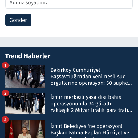
Gönder
Trend Haberler
1
Bakırköy Cumhuriyet
Başsavcılığı'ndan yeni nesil suç
örgütlerine operasyon: 50 şüpheli
hakkında gözaltı kararı
2
İzmir merkezli yasa dışı bahis
operasyonunda 34 gözaltı:
Yaklaşık 2 Milyar liralık para trafiği
tespit edildi
3
İzmit Belediyesi'ne operasyon!
Başkan Fatma Kaplan Hürriyet ve