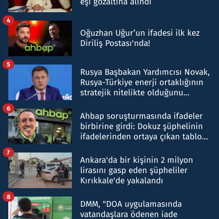
eşi gözaltına alındı
4
Oğuzhan Uğur’un ifadesi ilk kez
Diriliş Postası'nda!
5
Rusya Başbakan Yardımcısı Novak,
Rusya-Türkiye enerji ortaklığının
stratejik nitelikte olduğunu
belirtti
6
Ahbap soruşturmasında ifadeler
birbirine girdi: Dokuz şüphelinin
ifadelerinden ortaya çıkan tablo
şok etti
7
Ankara'da bir kişinin 2 milyon
lirasını gasp eden şüpheliler
Kırıkkale'de yakalandı
8
DMM, "DOA uygulamasında
vatandaşlara ödenen iade