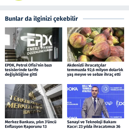
Bunlar da ilginizi çekebilir
EPDK, Petrol Ofisi'nin bazı
Akdenizli ihracatçılar
tesislerinde tarife
temmuzda 92,6 milyon dolarlık
değişikliğine gitti
yaş meyve ve sebze ihraç etti
Merkez Bankası, yılın 3'üncü
Sanayi ve Teknoloji Bakanı
Enflasyon Raporunu 13
Kacır: 23 yılda ihracatımızı 36