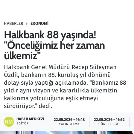
Gündem
HABERLER
EKONOMI
Haber
Halkbank 88 yaşında!
Kültür Sanat
"Önceliğimiz her zaman
ülkemiz"
Kurumsal Haberler
Halkbank Genel Müdürü Recep Süleyman
Lezzet Durağı
Özdil, bankanın 88. kuruluş yıl dönümü
dolayısıyla yaptığı açıklamada, “Bankamız 88
Memur ve Kamu
yıldır aynı vizyon ve kararlılıkla ülkemizin
kalkınma yolculuğuna eşlik etmeyi
Otomobil
sürdürüyor.” dedi.
Oyun
HABER MERKEZI
22.05.2026 - 16:48
22.05.2026 - 16:52
EDITÖR
YAYINLANMA
GÜNCELLEME
Ramazan