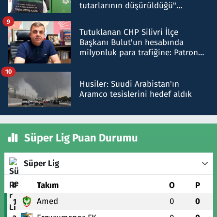
tutarlarının düşürüldüğü"
iddiasını yalanladı
9
Tutuklanan CHP Silivri İlçe
Başkanı Bulut'un hesabında
milyonluk para trafiğine: Patron
talimat verdi, ben gönderdim
10
Husiler: Suudi Arabistan'ın
Aramco tesislerini hedef aldık
Süper Lig Puan Durumu
Süper Lig
#
Takım
O
P
Amed
0
0
1