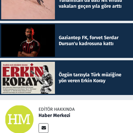
Yunanistan'da Batı Nil virüsü
vakaları geçen yıla göre arttı
Gaziantep FK, forvet Serdar
Dursun'u kadrosuna kattı
Özgün tarzıyla Türk müziğine
yön veren Erkin Koray
EDITÖR HAKKINDA
Haber Merkezi