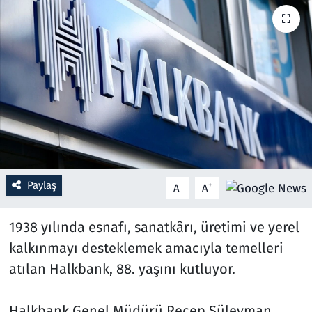
Resmi İlanlar
Rüya Tabirleri
Sağlık
Savunma Sanayi
Seçim 2023
Paylaş
-
+
A
A
Spor
1938 yılında esnafı, sanatkârı, üretimi ve yerel
Teknoloji ve Bilim
kalkınmayı desteklemek amacıyla temelleri
atılan Halkbank, 88. yaşını kutluyor.
Televizyon
Halkbank Genel Müdürü Recep Süleyman