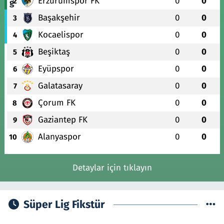
Erzurumspor FK
0
0
2
Başakşehir
0
0
3
Kocaelispor
0
0
4
Beşiktaş
0
0
5
Eyüpspor
0
0
6
Galatasaray
0
0
7
Çorum FK
0
0
8
Gaziantep FK
0
0
9
Alanyaspor
0
0
10
Detaylar için tıklayın
Süper Lig Fikstür