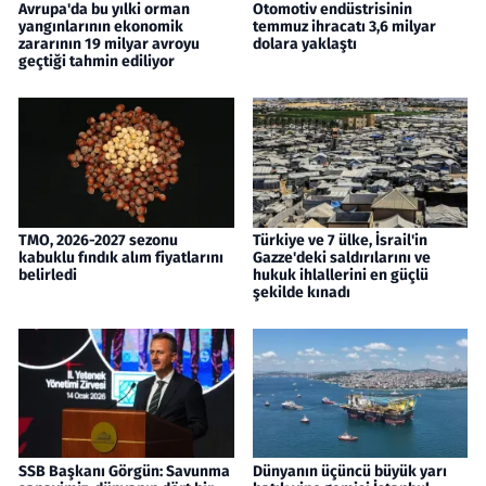
Avrupa'da bu yılki orman
Otomotiv endüstrisinin
yangınlarının ekonomik
temmuz ihracatı 3,6 milyar
zararının 19 milyar avroyu
dolara yaklaştı
geçtiği tahmin ediliyor
TMO, 2026-2027 sezonu
Türkiye ve 7 ülke, İsrail'in
kabuklu fındık alım fiyatlarını
Gazze'deki saldırılarını ve
belirledi
hukuk ihlallerini en güçlü
şekilde kınadı
SSB Başkanı Görgün: Savunma
Dünyanın üçüncü büyük yarı