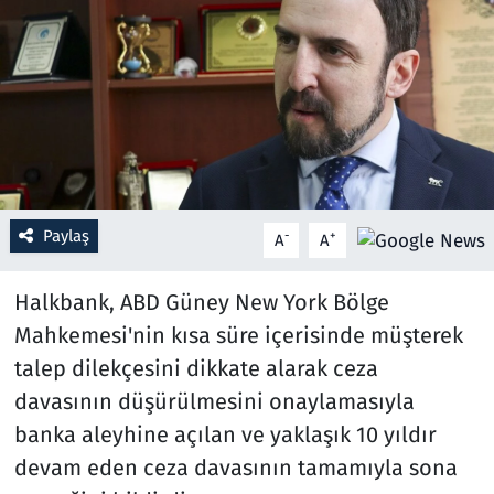
Resmi İlanlar
Rüya Tabirleri
Sağlık
Savunma Sanayi
Paylaş
-
+
A
A
Seçim 2023
Halkbank, ABD Güney New York Bölge
Spor
Mahkemesi'nin kısa süre içerisinde müşterek
talep dilekçesini dikkate alarak ceza
Teknoloji ve Bilim
davasının düşürülmesini onaylamasıyla
banka aleyhine açılan ve yaklaşık 10 yıldır
Televizyon
devam eden ceza davasının tamamıyla sona