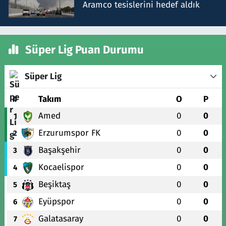
Aramco tesislerini hedef aldık
Süper Lig Puan Durumu
Süper Lig
#
Takım
O
P
Amed
0
0
1
Erzurumspor FK
0
0
2
Başakşehir
0
0
3
Kocaelispor
0
0
4
Beşiktaş
0
0
5
Eyüpspor
0
0
6
Galatasaray
0
0
7