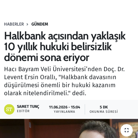
Gündem
HABERLER
GÜNDEM
Haber
Halkbank açısından yaklaşık
Kültür Sanat
10 yıllık hukuki belirsizlik
dönemi sona eriyor
Kurumsal Haberler
Hacı Bayram Veli Üniversitesi’nden Doç. Dr.
Lezzet Durağı
Levent Ersin Orallı, "Halkbank davasının
düşürülmesi önemli bir hukuki kazanım
Memur ve Kamu
olarak nitelendirilmeli." dedi.
Otomobil
SAMET TUNÇ
11.06.2026 - 15:04
5 DK
EDITÖR
YAYINLANMA
OKUNMA SÜRESI
Oyun
Ramazan