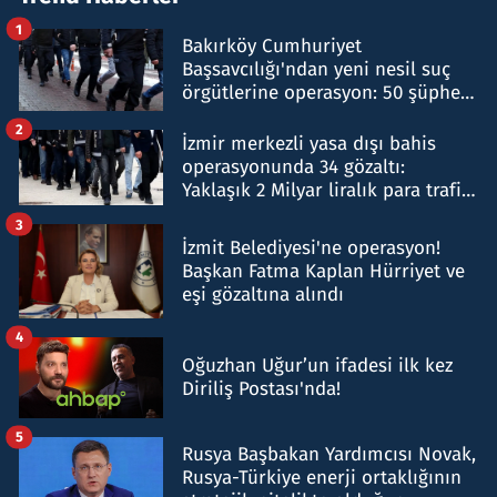
1
Bakırköy Cumhuriyet
Başsavcılığı'ndan yeni nesil suç
örgütlerine operasyon: 50 şüpheli
hakkında gözaltı kararı
2
İzmir merkezli yasa dışı bahis
operasyonunda 34 gözaltı:
Yaklaşık 2 Milyar liralık para trafiği
tespit edildi
3
İzmit Belediyesi'ne operasyon!
Başkan Fatma Kaplan Hürriyet ve
eşi gözaltına alındı
4
Oğuzhan Uğur’un ifadesi ilk kez
Diriliş Postası'nda!
5
Rusya Başbakan Yardımcısı Novak,
Rusya-Türkiye enerji ortaklığının