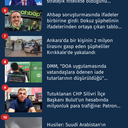
stratejik nitelikte olduğunu
belirtti
6
Ahbap soruşturmasında ifadeler
birbirine girdi: Dokuz şüphelinin
ifadelerinden ortaya çıkan tablo
şok etti
7
Ankara'da bir kişinin 2 milyon
lirasını gasp eden şüpheliler
Kırıkkale'de yakalandı
8
DMM, "DOA uygulamasında
vatandaşlara ödenen iade
tutarlarının düşürüldüğü"
iddiasını yalanladı
9
Tutuklanan CHP Silivri İlçe
Başkanı Bulut'un hesabında
milyonluk para trafiğine: Patron
talimat verdi, ben gönderdim
10
Husiler: Suudi Arabistan'ın