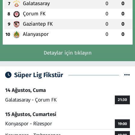
Galatasaray
0
0
7
Çorum FK
0
0
8
Gaziantep FK
0
0
9
Alanyaspor
0
0
10
Detaylar için tıklayın
Süper Lig Fikstür
14 Ağustos, Cuma
Galatasaray - Çorum FK
21:30
15 Ağustos, Cumartesi
Konyaspor - Rizespor
19:00