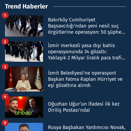
Trend Haberler
1
Bakırköy Cumhuriyet
Başsavcılığı'ndan yeni nesil suç
örgütlerine operasyon: 50 şüpheli
hakkında gözaltı kararı
2
İzmir merkezli yasa dışı bahis
operasyonunda 34 gözaltı:
Yaklaşık 2 Milyar liralık para trafiği
tespit edildi
3
İzmit Belediyesi'ne operasyon!
Başkan Fatma Kaplan Hürriyet ve
eşi gözaltına alındı
4
Oğuzhan Uğur’un ifadesi ilk kez
Diriliş Postası'nda!
5
Rusya Başbakan Yardımcısı Novak,