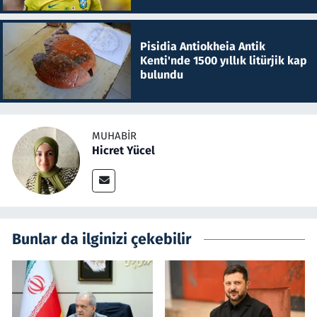
Pisidia Antiokheia Antik
Kenti'nde 1500 yıllık litürjik kap
bulundu
MUHABIR
Hicret Yücel
Bunlar da ilginizi çekebilir