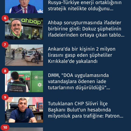
Rusya-Türkiye enerji ortaklığının
stratejik nitelikte olduğunu
belirtti
6
Ahbap soruşturmasında ifadeler
birbirine girdi: Dokuz şüphelinin
ifadelerinden ortaya çıkan tablo
şok etti
7
Ankara'da bir kişinin 2 milyon
lirasını gasp eden şüpheliler
Kırıkkale'de yakalandı
8
DMM, "DOA uygulamasında
vatandaşlara ödenen iade
tutarlarının düşürüldüğü"
iddiasını yalanladı
9
Tutuklanan CHP Silivri İlçe
Başkanı Bulut'un hesabında
milyonluk para trafiğine: Patron
talimat verdi, ben gönderdim
10