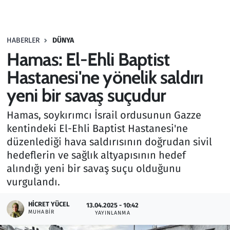
Gündem
HABERLER
DÜNYA
Haber
Hamas: El-Ehli Baptist
Kültür Sanat
Hastanesi'ne yönelik saldırı
yeni bir savaş suçudur
Kurumsal Haberler
Hamas, soykırımcı İsrail ordusunun Gazze
Lezzet Durağı
kentindeki El-Ehli Baptist Hastanesi'ne
düzenlediği hava saldırısının doğrudan sivil
Memur ve Kamu
hedeflerin ve sağlık altyapısının hedef
alındığı yeni bir savaş suçu olduğunu
Otomobil
vurgulandı.
Oyun
HICRET YÜCEL
13.04.2025 - 10:42
MUHABIR
YAYINLANMA
Ramazan