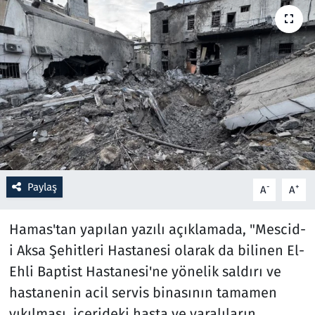
Resmi İlanlar
Rüya Tabirleri
Sağlık
Savunma Sanayi
Seçim 2023
Paylaş
-
+
A
A
Spor
Hamas'tan yapılan yazılı açıklamada, "Mescid-
Teknoloji ve Bilim
i Aksa Şehitleri Hastanesi olarak da bilinen El-
Ehli Baptist Hastanesi'ne yönelik saldırı ve
Televizyon
hastanenin acil servis binasının tamamen
yıkılması, içerideki hasta ve yaralıların