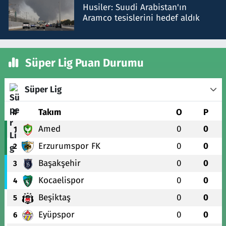
Husiler: Suudi Arabistan'ın
Aramco tesislerini hedef aldık
Süper Lig Puan Durumu
Süper Lig
#
Takım
O
P
Amed
0
0
1
Erzurumspor FK
0
0
2
Başakşehir
0
0
3
Kocaelispor
0
0
4
Beşiktaş
0
0
5
Eyüpspor
0
0
6