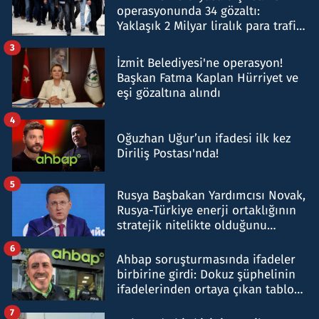
operasyonunda 34 gözaltı:
Yaklaşık 2 Milyar liralık para trafiği
tespit edildi
3
İzmit Belediyesi'ne operasyon!
Başkan Fatma Kaplan Hürriyet ve
eşi gözaltına alındı
4
Oğuzhan Uğur’un ifadesi ilk kez
Diriliş Postası'nda!
5
Rusya Başbakan Yardımcısı Novak,
Rusya-Türkiye enerji ortaklığının
stratejik nitelikte olduğunu
belirtti
6
Ahbap soruşturmasında ifadeler
birbirine girdi: Dokuz şüphelinin
ifadelerinden ortaya çıkan tablo
şok etti
7