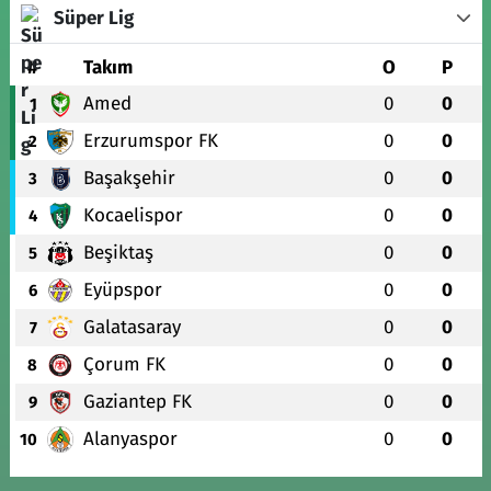
Süper Lig
#
Takım
O
P
Amed
0
0
1
Erzurumspor FK
0
0
2
Başakşehir
0
0
3
Kocaelispor
0
0
4
Beşiktaş
0
0
5
Eyüpspor
0
0
6
Galatasaray
0
0
7
Çorum FK
0
0
8
Gaziantep FK
0
0
9
Alanyaspor
0
0
10