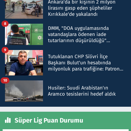
Ankara'da bir kişinin 2 milyon
lirasını gasp eden şüpheliler
Kırıkkale'de yakalandı
8
DMM, "DOA uygulamasında
vatandaşlara ödenen iade
tutarlarının düşürüldüğü"
iddiasını yalanladı
9
Tutuklanan CHP Silivri İlçe
Başkanı Bulut'un hesabında
milyonluk para trafiğine: Patron
talimat verdi, ben gönderdim
10
Husiler: Suudi Arabistan'ın
Aramco tesislerini hedef aldık
Süper Lig Puan Durumu