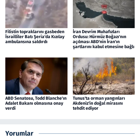
Filistin topraklarını gasbeden
İran Devrim Muhafızları
İsrailliler Batı Şeria'da Kızılay
Ordusu: Hürmüz Boğazı'nın
ambulansına saldırdı
açılması ABD'nin İran'ın
şartlarını kabul etmesine bağlı
ABD Senatosu, Todd Blanche'ın
Tunus'ta orman yangınları
Adalet Bakanı olmasına onay
Akdeniz'in doğal mirasını
verdi
tehdit ediyor
Yorumlar