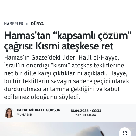
Gündem
HABERLER
DÜNYA
Haber
Hamas’tan “kapsamlı çözüm”
Kültür Sanat
çağrısı: Kısmi ateşkese ret
Hamas’ın Gazze’deki lideri Halil el-Hayye,
Kurumsal Haberler
İsrail’in önerdiği “kısmi” ateşkes tekliflerine
net bir dille karşı çıktıklarını açıkladı. Hayye,
Lezzet Durağı
bu tür tekliflerin savaşın sadece geçici olarak
Memur ve Kamu
durdurulması anlamına geldiğini ve kabul
edilemez olduğunu söyledi.
Otomobil
HAZAL MIHRACE GÖKSUN
18.04.2025 - 00:33
MUHABIR
YAYINLANMA
Oyun
Ramazan