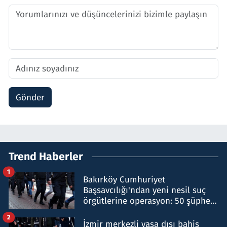
Gönder
Trend Haberler
1
Bakırköy Cumhuriyet
Başsavcılığı'ndan yeni nesil suç
örgütlerine operasyon: 50 şüpheli
hakkında gözaltı kararı
2
İzmir merkezli yasa dışı bahis