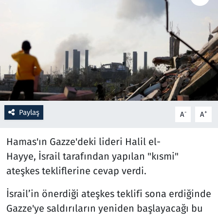
Resmi İlanlar
Rüya Tabirleri
Sağlık
Savunma Sanayi
Paylaş
-
+
A
A
Seçim 2023
Hamas'ın Gazze'deki lideri Halil el-
Spor
Hayye, İsrail tarafından yapılan "kısmi"
ateşkes tekliflerine cevap verdi.
Teknoloji ve Bilim
İsrail’in önerdiği ateşkes teklifi sona erdiğinde
Televizyon
Gazze'ye saldırıların yeniden başlayacağı bu