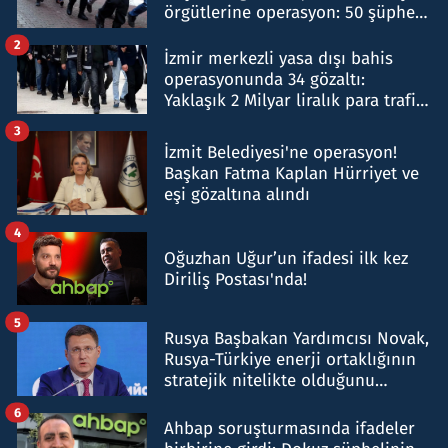
örgütlerine operasyon: 50 şüpheli
hakkında gözaltı kararı
2
İzmir merkezli yasa dışı bahis
operasyonunda 34 gözaltı:
Yaklaşık 2 Milyar liralık para trafiği
tespit edildi
3
İzmit Belediyesi'ne operasyon!
Başkan Fatma Kaplan Hürriyet ve
eşi gözaltına alındı
4
Oğuzhan Uğur’un ifadesi ilk kez
Diriliş Postası'nda!
5
Rusya Başbakan Yardımcısı Novak,
Rusya-Türkiye enerji ortaklığının
stratejik nitelikte olduğunu
belirtti
6
Ahbap soruşturmasında ifadeler