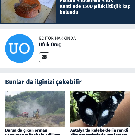
Pisidia Antiokheia Antik
Kenti'nde 1500 yıllık litürjik kap
bulundu
EDITÖR HAKKINDA
Ufuk Oruç
Bunlar da ilginizi çekebilir
Bursa'da çıkan orman
Antalya'da kelebeklerin renkli