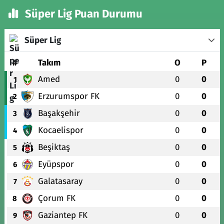
Süper Lig Puan Durumu
Süper Lig
#
Takım
O
P
Amed
0
0
1
Erzurumspor FK
0
0
2
Başakşehir
0
0
3
Kocaelispor
0
0
4
Beşiktaş
0
0
5
Eyüpspor
0
0
6
Galatasaray
0
0
7
Çorum FK
0
0
8
Gaziantep FK
0
0
9