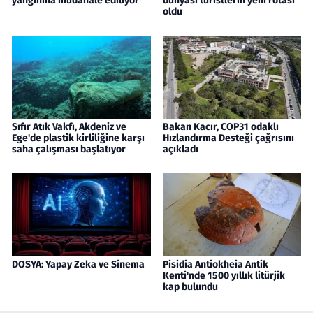
yangınına müdahale ediliyor
dünyası turistlerin yeni rotası
oldu
Sıfır Atık Vakfı, Akdeniz ve
Bakan Kacır, COP31 odaklı
Ege'de plastik kirliliğine karşı
Hızlandırma Desteği çağrısını
saha çalışması başlatıyor
açıkladı
DOSYA: Yapay Zeka ve Sinema
Pisidia Antiokheia Antik
Kenti'nde 1500 yıllık litürjik
kap bulundu