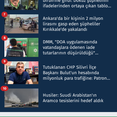
birbirine girdi: Dokuz şüphelinin
ifadelerinden ortaya çıkan tablo
şok etti
7
Ankara'da bir kişinin 2 milyon
lirasını gasp eden şüpheliler
Kırıkkale'de yakalandı
8
DMM, "DOA uygulamasında
vatandaşlara ödenen iade
tutarlarının düşürüldüğü"
iddiasını yalanladı
9
Tutuklanan CHP Silivri İlçe
Başkanı Bulut'un hesabında
milyonluk para trafiğine: Patron
talimat verdi, ben gönderdim
10
Husiler: Suudi Arabistan'ın
Aramco tesislerini hedef aldık