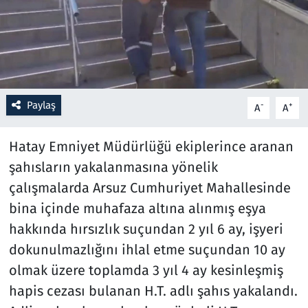
Resmi İlanlar
Rüya Tabirleri
Sağlık
Paylaş
-
+
A
A
Savunma Sanayi
Hatay Emniyet Müdürlüğü ekiplerince aranan
şahısların yakalanmasına yönelik
Seçim 2023
çalışmalarda Arsuz Cumhuriyet Mahallesinde
bina içinde muhafaza altına alınmış eşya
Spor
hakkında hırsızlık suçundan 2 yıl 6 ay, işyeri
Teknoloji ve Bilim
dokunulmazlığını ihlal etme suçundan 10 ay
olmak üzere toplamda 3 yıl 4 ay kesinleşmiş
Televizyon
hapis cezası bulanan H.T. adlı şahıs yakalandı.