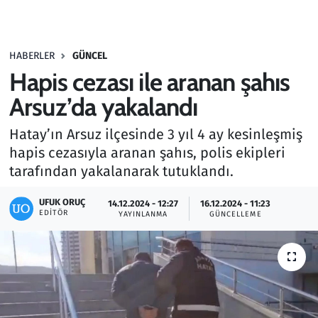
Gündem
HABERLER
GÜNCEL
Haber
Hapis cezası ile aranan şahıs
Kültür Sanat
Arsuz’da yakalandı
Hatay’ın Arsuz ilçesinde 3 yıl 4 ay kesinleşmiş
Kurumsal Haberler
hapis cezasıyla aranan şahıs, polis ekipleri
tarafından yakalanarak tutuklandı.
Lezzet Durağı
UFUK ORUÇ
14.12.2024 - 12:27
16.12.2024 - 11:23
Memur ve Kamu
EDITÖR
YAYINLANMA
GÜNCELLEME
Otomobil
Oyun
Ramazan