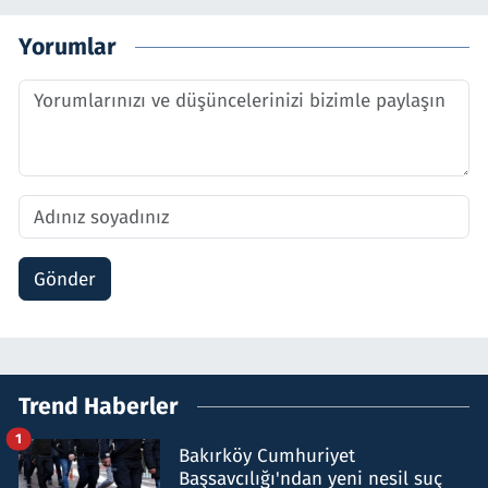
Yorumlar
Gönder
Trend Haberler
1
Bakırköy Cumhuriyet
Başsavcılığı'ndan yeni nesil suç