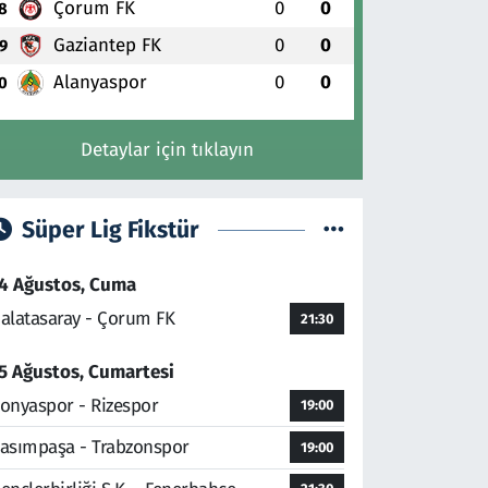
Çorum FK
0
0
8
Gaziantep FK
0
0
9
Alanyaspor
0
0
0
Detaylar için tıklayın
Süper Lig Fikstür
4 Ağustos, Cuma
alatasaray - Çorum FK
21:30
5 Ağustos, Cumartesi
onyaspor - Rizespor
19:00
asımpaşa - Trabzonspor
19:00