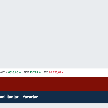
ALTIN
6510.40
BİST
13.799
BTC
64.225,61
mi İlanlar
Yazarlar