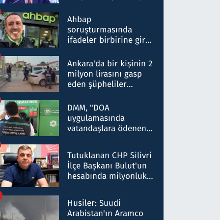
ortaklığının stratejik
nitelikte olduğunu
Ahbap
belirtti
soruşturmasında
ifadeler birbirine girdi:
Dokuz şüphelinin
ifadelerinden ortaya
Ankara'da bir kişinin 2
çıkan tablo şok etti
milyon lirasını gasp
eden şüpheliler
Kırıkkale'de yakalandı
DMM, "DOA
uygulamasında
vatandaşlara ödenen
iade tutarlarının
düşürüldüğü" iddiasını
Tutuklanan CHP Silivri
yalanladı
İlçe Başkanı Bulut'un
hesabında milyonluk
para trafiğine: Patron
talimat verdi, ben
Husiler: Suudi
gönderdim
Arabistan'ın Aramco