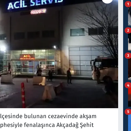
1
2
3
4
5
 ilçesinde bulunan cezaevinde akşam
phesiyle fenalaşınca Akçadağ Şehit