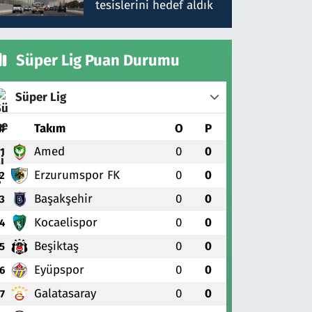
tesislerini hedef aldık
Süper Lig Puan Durumu
Süper Lig
#
Takım
O
P
Amed
0
0
1
Erzurumspor FK
0
0
2
Başakşehir
0
0
3
Kocaelispor
0
0
4
Beşiktaş
0
0
5
Eyüpspor
0
0
6
Galatasaray
0
0
7