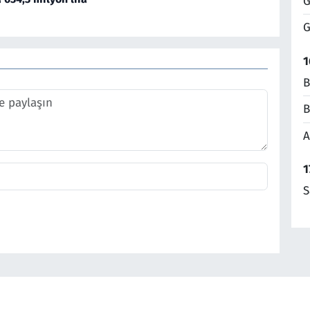
G
G
1
B
B
A
1
S