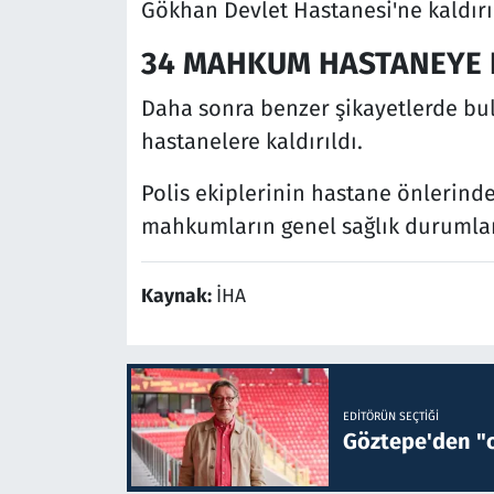
Gökhan Devlet Hastanesi'ne kaldırı
34 MAHKUM HASTANEYE K
Daha sonra benzer şikayetlerde bul
hastanelere kaldırıldı.
Polis ekiplerinin hastane önlerind
mahkumların genel sağlık durumları
Kaynak:
İHA
EDITÖRÜN SEÇTIĞI
Göztepe'den "o