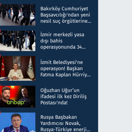
Bakırköy Cumhuriyet
Başsavcılığı'ndan yeni
nesil suç örgütlerine
operasyon: 50 şüpheli
hakkında gözaltı kararı
İzmir merkezli yasa
dışı bahis
operasyonunda 34
gözaltı: Yaklaşık 2
Milyar liralık para
İzmit Belediyesi'ne
trafiği tespit edildi
operasyon! Başkan
Fatma Kaplan Hürriyet
ve eşi gözaltına alındı
Oğuzhan Uğur’un
ifadesi ilk kez Diriliş
Postası'nda!
Rusya Başbakan
Yardımcısı Novak,
Rusya-Türkiye enerji