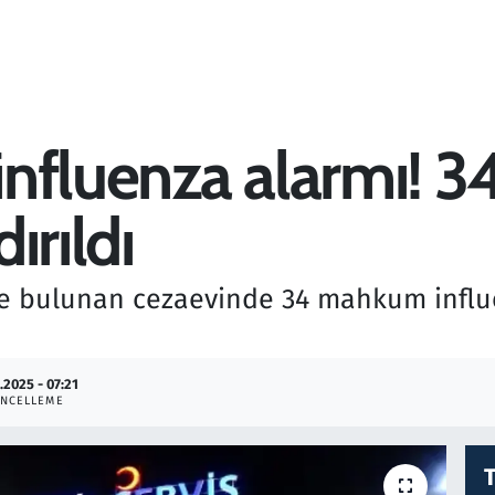
influenza alarmı!
ırıldı
de bulunan cezaevinde 34 mahkum infl
.2025 - 07:21
NCELLEME