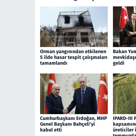
Orman yangınından etkilenen
Bakan Yum
5 ilde hasar tespit çalışmaları
mevkidaşı 
tamamlandı
geldi
Cumhurbaşkanı Erdoğan, MHP
IPARD-III 
Genel Başkanı Bahçeli'yi
kapsamınd
kabul etti
üreticiler 
temmuzda 