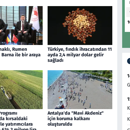
1
aklı, Rumen
Türkiye, fındık ihracatından 11
Barna ile bir araya
ayda 2,4 milyar dolar gelir
sağladı
1
G
1
K
Programı
Antalya'da "Mavi Akdeniz"
a kırsaldaki
için koruma kalkanı
K
ile yatırımcılara
oluşturuldu
634,3 milyon lira