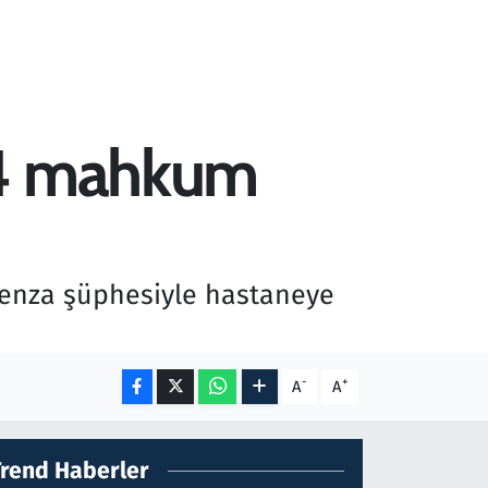
 34 mahkum
uenza şüphesiyle hastaneye
-
+
A
A
Trend Haberler