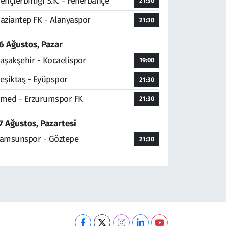
ençlerbirliği S.K. - Fenerbahçe
21:30
aziantep FK - Alanyaspor
21:30
6 Ağustos, Pazar
aşakşehir - Kocaelispor
19:00
eşiktaş - Eyüpspor
21:30
med - Erzurumspor FK
21:30
7 Ağustos, Pazartesi
amsunspor - Göztepe
21:30