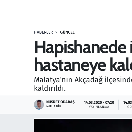
Resmi İlanlar
Rüya Tabirleri
HABERLER
GÜNCEL
Hapishanede 
Sağlık
hastaneye kald
Savunma Sanayi
Seçim 2023
Malatya'nın Akçadağ ilçesin
kaldırıldı.
Spor
NUSRET ODABAŞ
14.03.2025 - 07:20
14.03
Teknoloji ve Bilim
MUHABIR
YAYINLANMA
GÜ
Televizyon