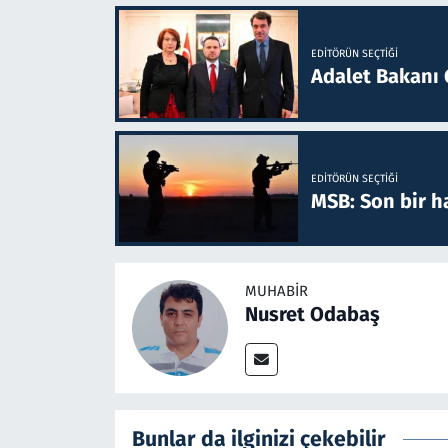
EDITÖRÜN SEÇTIĞI
Adalet Bakanı 
EDITÖRÜN SEÇTIĞI
MSB: Son bir ha
MUHABIR
Nusret Odabaş
Bunlar da ilginizi çekebilir