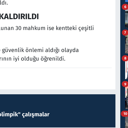
ldı.
6
ALDIRILDI
unan 30 mahkum ise kentteki çeşitli
7
e güvenlik önlemi aldığı olayda
nın iyi olduğu öğrenildi.
8
9
limpik" çalışmalar
10