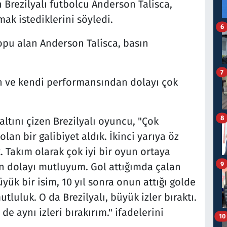
n Brezilyalı futbolcu Anderson Talisca,
k istediklerini söyledi.
6
opu alan Anderson Talisca, basın
7
an ve kendi performansından dolayı çok
8
tını çizen Brezilyalı oyuncu, "Çok
lan bir galibiyet aldık. İkinci yarıya öz
. Takım olarak çok iyi bir oyun ortaya
9
 dolayı mutluyum. Gol attığımda çalan
ük bir isim, 10 yıl sonra onun attığı golde
luluk. O da Brezilyalı, büyük izler bıraktı.
e aynı izleri bırakırım." ifadelerini
10