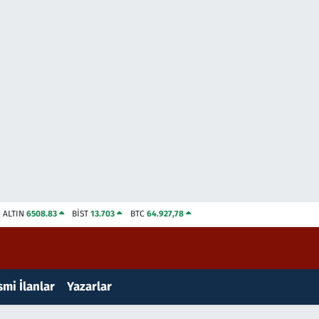
ALTIN
6508.83
BİST
13.703
BTC
64.927,78
mi İlanlar
Yazarlar