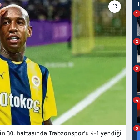
1
2
3
4
5
in 30. haftasında Trabzonspor'u 4-1 yendiği