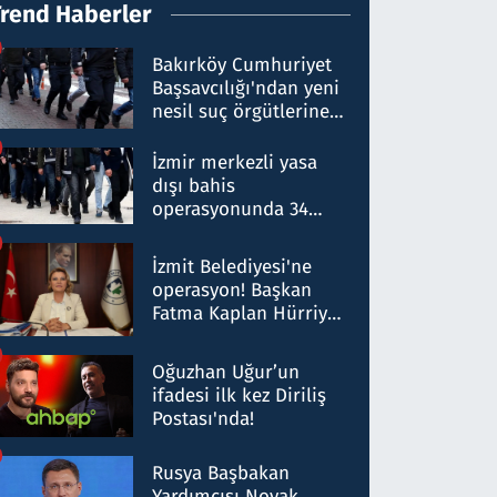
Trend Haberler
Bakırköy Cumhuriyet
Başsavcılığı'ndan yeni
nesil suç örgütlerine
operasyon: 50 şüpheli
hakkında gözaltı kararı
İzmir merkezli yasa
dışı bahis
operasyonunda 34
gözaltı: Yaklaşık 2
Milyar liralık para
İzmit Belediyesi'ne
trafiği tespit edildi
operasyon! Başkan
Fatma Kaplan Hürriyet
ve eşi gözaltına alındı
Oğuzhan Uğur’un
ifadesi ilk kez Diriliş
Postası'nda!
Rusya Başbakan
Yardımcısı Novak,