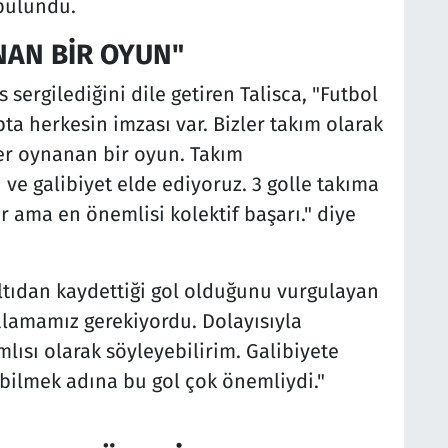
 bulundu.
NAN BİR OYUN"
sergilediğini dile getiren Talisca, "Futbol
pta herkesin imzası var. Bizler takım olarak
er oynanan bir oyun. Takım
 ve galibiyet elde ediyoruz. 3 golle takıma
 ama en önemlisi kolektif başarı." diye
ltıdan kaydettiği gol olduğunu vurgulayan
alamamız gerekiyordu. Dolayısıyla
lısı olarak söyleyebilirim. Galibiyete
bilmek adına bu gol çok önemliydi."