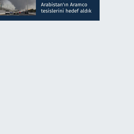
gönderdim
Arabistan'ın Aramco
tesislerini hedef aldık