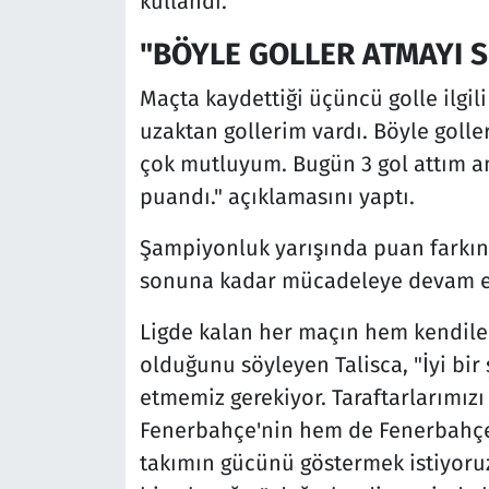
kullandı.
"BÖYLE GOLLER ATMAYI 
Maçta kaydettiği üçüncü golle ilgil
uzaktan gollerim vardı. Böyle golle
çok mutluyum. Bugün 3 gol attım am
puandı." açıklamasını yaptı.
Şampiyonluk yarışında puan farkının
sonuna kadar mücadeleye devam ed
Ligde kalan her maçın hem kendile
olduğunu söyleyen Talisca, "İyi bir
etmemiz gerekiyor. Taraftarlarımız
Fenerbahçe'nin hem de Fenerbahçe
takımın gücünü göstermek istiyoru