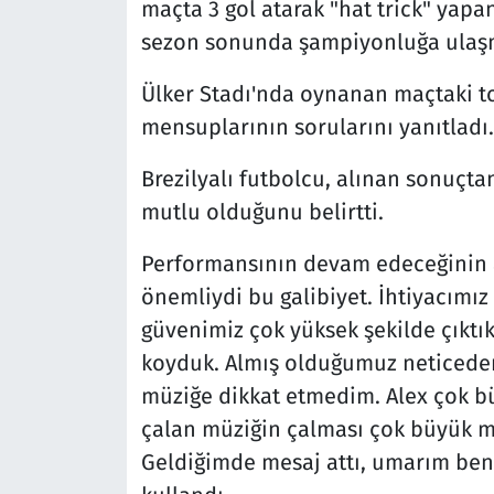
maçta 3 gol atarak "hat trick" yapa
sezon sonunda şampiyonluğa ulaşma
Ülker Stadı'nda oynanan maçtaki t
mensuplarının sorularını yanıtladı.
Brezilyalı futbolcu, alınan sonuçt
mutlu olduğunu belirtti.
Performansının devam edeceğinin al
önemliydi bu galibiyet. İhtiyacımız o
güvenimiz çok yüksek şekilde çıktık
koyduk. Almış olduğumuz neticeden
müziğe dikkat etmedim. Alex çok büy
çalan müziğin çalması çok büyük mut
Geldiğimde mesaj attı, umarım ben d