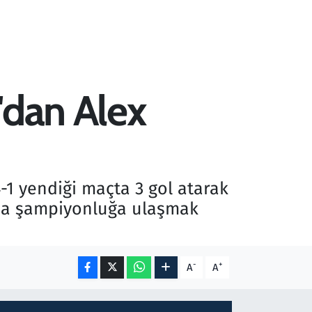
'dan Alex
-1 yendiği maçta 3 gol atarak
unda şampiyonluğa ulaşmak
-
+
A
A