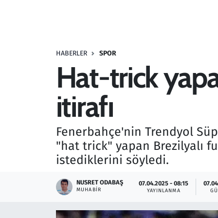
Resmi İlanlar
Rüya Tabirleri
HABERLER
SPOR
Hat-trick yap
Sağlık
itirafı
Savunma Sanayi
Seçim 2023
Fenerbahçe'nin Trendyol Süpe
"hat trick" yapan Brezilyalı
Spor
istediklerini söyledi.
Teknoloji ve Bilim
NUSRET ODABAŞ
07.04.2025 - 08:15
07.04
MUHABIR
YAYINLANMA
GÜ
Televizyon