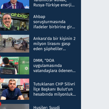
Rusya-Türkiye enerji
ortaklığının stratejik
nitelikte olduğunu
Ahbap
belirtti
soruşturmasında
ifadeler birbirine girdi:
Dokuz şüphelinin
ifadelerinden ortaya
Ankara'da bir kişinin 2
çıkan tablo şok etti
milyon lirasını gasp
eden şüpheliler
Kırıkkale'de yakalandı
DMM, "DOA
uygulamasında
vatandaşlara ödenen
iade tutarlarının
düşürüldüğü" iddiasını
Tutuklanan CHP Silivri
yalanladı
İlçe Başkanı Bulut'un
hesabında milyonluk
para trafiğine: Patron
talimat verdi, ben
Husiler: Suudi