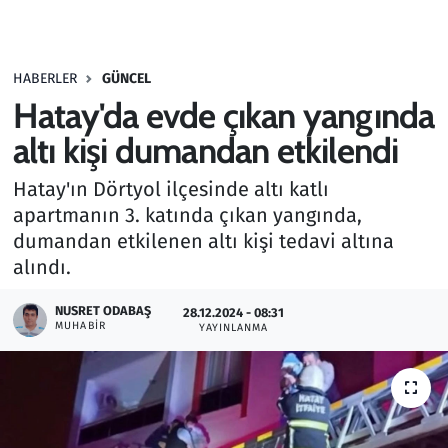
Gündem
HABERLER
GÜNCEL
Haber
Hatay'da evde çıkan yangında
Kültür Sanat
altı kişi dumandan etkilendi
Hatay'ın Dörtyol ilçesinde altı katlı
Kurumsal Haberler
apartmanın 3. katında çıkan yangında,
dumandan etkilenen altı kişi tedavi altına
Lezzet Durağı
alındı.
Memur ve Kamu
NUSRET ODABAŞ
28.12.2024 - 08:31
MUHABIR
YAYINLANMA
Otomobil
Oyun
Ramazan