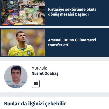
Kırtasiye sektöründe okula
dönüş mesaisi başladı
Arsenal, Bruno Guimaraes'i
transfer etti
MUHABIR
Nusret Odabaş
Bunlar da ilginizi çekebilir