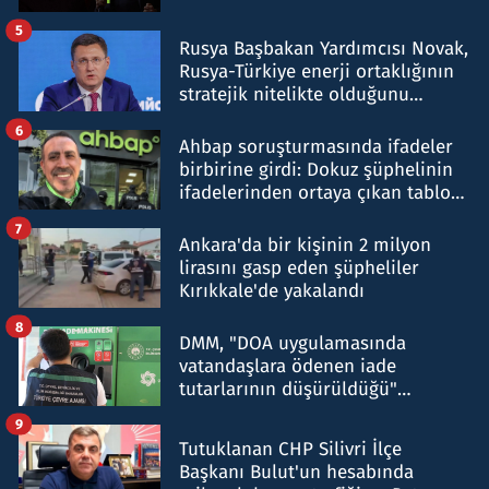
5
Rusya Başbakan Yardımcısı Novak,
Rusya-Türkiye enerji ortaklığının
stratejik nitelikte olduğunu
belirtti
6
Ahbap soruşturmasında ifadeler
birbirine girdi: Dokuz şüphelinin
ifadelerinden ortaya çıkan tablo
şok etti
7
Ankara'da bir kişinin 2 milyon
lirasını gasp eden şüpheliler
Kırıkkale'de yakalandı
8
DMM, "DOA uygulamasında
vatandaşlara ödenen iade
tutarlarının düşürüldüğü"
iddiasını yalanladı
9
Tutuklanan CHP Silivri İlçe
Başkanı Bulut'un hesabında