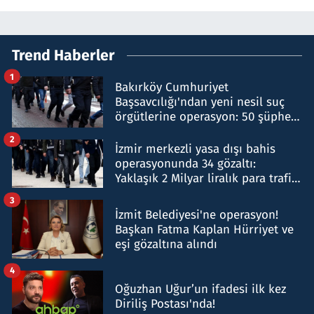
Trend Haberler
1
Bakırköy Cumhuriyet
Başsavcılığı'ndan yeni nesil suç
örgütlerine operasyon: 50 şüpheli
hakkında gözaltı kararı
2
İzmir merkezli yasa dışı bahis
operasyonunda 34 gözaltı:
Yaklaşık 2 Milyar liralık para trafiği
tespit edildi
3
İzmit Belediyesi'ne operasyon!
Başkan Fatma Kaplan Hürriyet ve
eşi gözaltına alındı
4
Oğuzhan Uğur’un ifadesi ilk kez
Diriliş Postası'nda!