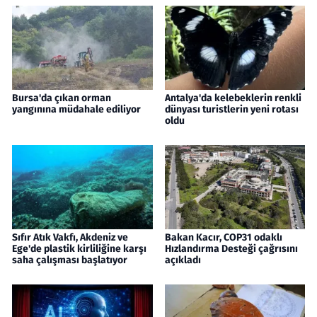
Bursa'da çıkan orman
Antalya'da kelebeklerin renkli
yangınına müdahale ediliyor
dünyası turistlerin yeni rotası
oldu
Sıfır Atık Vakfı, Akdeniz ve
Bakan Kacır, COP31 odaklı
Ege'de plastik kirliliğine karşı
Hızlandırma Desteği çağrısını
saha çalışması başlatıyor
açıkladı