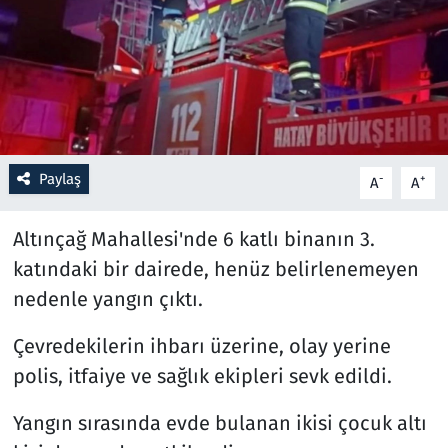
Resmi İlanlar
Rüya Tabirleri
Sağlık
Paylaş
-
+
A
A
Savunma Sanayi
Altınçağ Mahallesi'nde 6 katlı binanın 3.
Seçim 2023
katındaki bir dairede, henüz belirlenemeyen
nedenle yangın çıktı.
Spor
Çevredekilerin ihbarı üzerine, olay yerine
Teknoloji ve Bilim
polis, itfaiye ve sağlık ekipleri sevk edildi.
Televizyon
Yangın sırasında evde bulanan ikisi çocuk altı