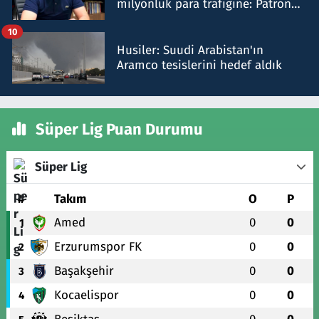
milyonluk para trafiğine: Patron
talimat verdi, ben gönderdim
10
Husiler: Suudi Arabistan'ın
Aramco tesislerini hedef aldık
Süper Lig Puan Durumu
Süper Lig
#
Takım
O
P
Amed
0
0
1
Erzurumspor FK
0
0
2
Başakşehir
0
0
3
Kocaelispor
0
0
4