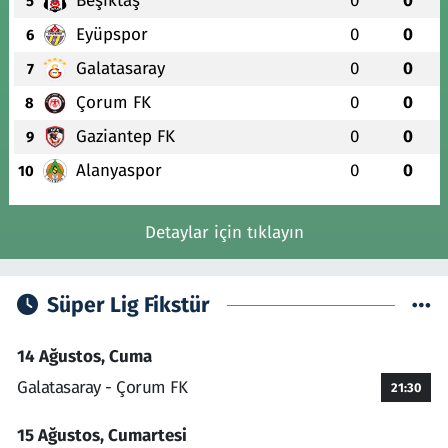
Beşiktaş
0
0
5
Eyüpspor
0
0
6
Galatasaray
0
0
7
Çorum FK
0
0
8
Gaziantep FK
0
0
9
Alanyaspor
0
0
10
Detaylar için tıklayın
Süper Lig Fikstür
14 Ağustos, Cuma
Galatasaray - Çorum FK
21:30
15 Ağustos, Cumartesi