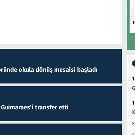
1
öründe okula dönüş mesaisi başladı
1
G
1
Guimaraes'i transfer etti
K
K