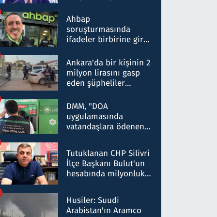
ortaklığının stratejik
nitelikte olduğunu
Ahbap
belirtti
soruşturmasında
ifadeler birbirine girdi:
Dokuz şüphelinin
ifadelerinden ortaya
Ankara'da bir kişinin 2
çıkan tablo şok etti
milyon lirasını gasp
eden şüpheliler
Kırıkkale'de yakalandı
DMM, "DOA
uygulamasında
vatandaşlara ödenen
iade tutarlarının
düşürüldüğü" iddiasını
Tutuklanan CHP Silivri
yalanladı
İlçe Başkanı Bulut'un
hesabında milyonluk
para trafiğine: Patron
talimat verdi, ben
Husiler: Suudi
gönderdim
Arabistan'ın Aramco