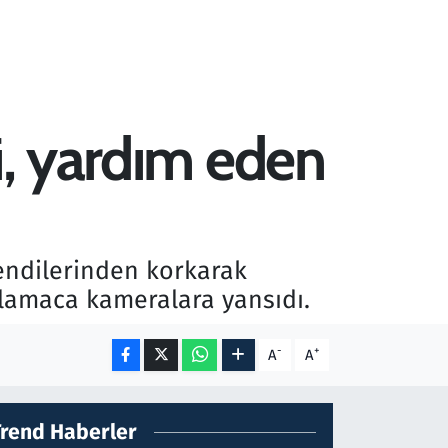
i, yardım eden
kendilerinden korkarak
alamaca kameralara yansıdı.
-
+
A
A
Trend Haberler