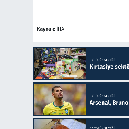
Kaynak:
İHA
EDITÖRÜN SEÇTIĞI
Kırtasiye sekt
EDITÖRÜN SEÇTIĞI
Arsenal, Bruno 
EDITÖRÜN SEÇTIĞI