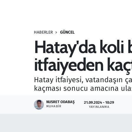
Resmi İlanlar
Rüya Tabirleri
HABERLER
GÜNCEL
Hatay'da koli 
Sağlık
itfaiyeden kaç
Savunma Sanayi
Seçim 2023
Hatay itfaiyesi, vatandaşın ç
kaçması sonucu amacına ulaşa
Spor
NUSRET ODABAŞ
21.09.2024 - 10:29
Teknoloji ve Bilim
MUHABIR
YAYINLANMA
Televizyon