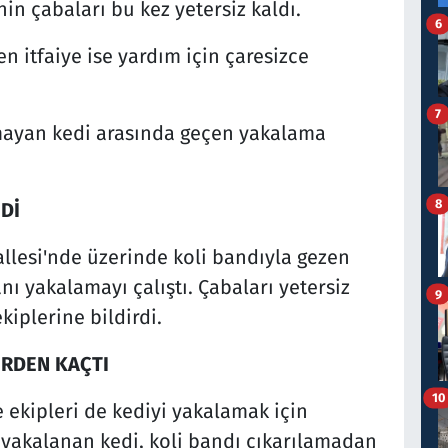
in çabaları bu kez yetersiz kaldı.
6
n itfaiye ise yardım için çaresizce
7
urmayan kedi arasında geçen yakalama
8
Dİ
llesi'nde üzerinde koli bandıyla gezen
nı yakalamayı çalıştı. Çabaları yetersiz
9
kiplerine bildirdi.
ERDEN KAÇTI
10
e ekipleri de kediyi yakalamak için
 yakalanan kedi, koli bandı çıkarılamadan