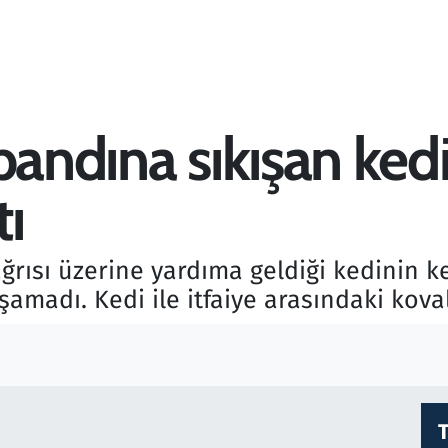
bandına sıkışan ked
tı
ağrısı üzerine yardıma geldiği kedinin 
madı. Kedi ile itfaiye arasındaki kov