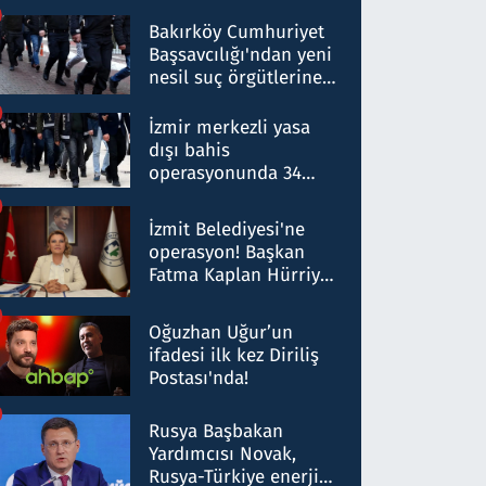
Bakırköy Cumhuriyet
Başsavcılığı'ndan yeni
nesil suç örgütlerine
operasyon: 50 şüpheli
hakkında gözaltı kararı
İzmir merkezli yasa
dışı bahis
operasyonunda 34
gözaltı: Yaklaşık 2
Milyar liralık para
İzmit Belediyesi'ne
trafiği tespit edildi
operasyon! Başkan
Fatma Kaplan Hürriyet
ve eşi gözaltına alındı
Oğuzhan Uğur’un
ifadesi ilk kez Diriliş
Postası'nda!
Rusya Başbakan
Yardımcısı Novak,
Rusya-Türkiye enerji