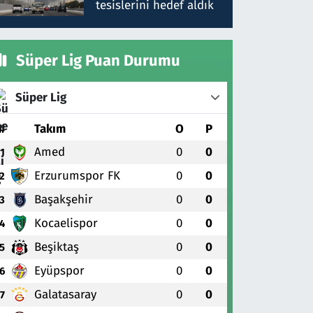
tesislerini hedef aldık
Süper Lig Puan Durumu
Süper Lig
#
Takım
O
P
Amed
0
0
1
Erzurumspor FK
0
0
2
Başakşehir
0
0
3
Kocaelispor
0
0
4
Beşiktaş
0
0
5
Eyüpspor
0
0
6
Galatasaray
0
0
7