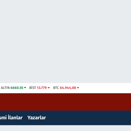
ALTIN
6660.55
BİST
13.779
BTC
64.944,08
mi İlanlar
Yazarlar