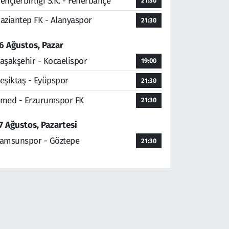
ençlerbirliği S.K. - Fenerbahçe
21:30
aziantep FK - Alanyaspor
21:30
6 Ağustos, Pazar
aşakşehir - Kocaelispor
19:00
eşiktaş - Eyüpspor
21:30
med - Erzurumspor FK
21:30
7 Ağustos, Pazartesi
amsunspor - Göztepe
21:30