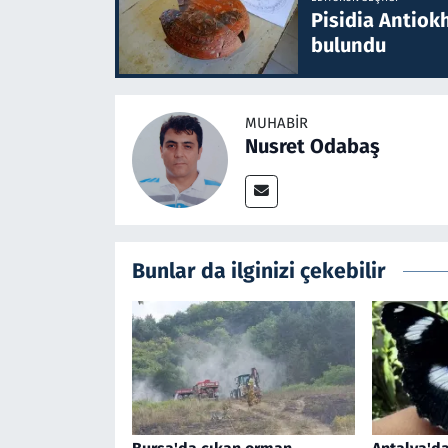
Pisidia Antiokh
bulundu
MUHABIR
Nusret Odabaş
Bunlar da ilginizi çekebilir