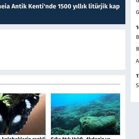
G
eia Antik Kenti'nde 1500 yıllık litürjik kap
G
1
B
B
A
1
S