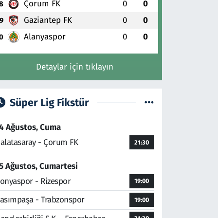
Çorum FK
0
0
8
Gaziantep FK
0
0
9
Alanyaspor
0
0
0
Detaylar için tıklayın
Süper Lig Fikstür
4 Ağustos, Cuma
alatasaray - Çorum FK
21:30
5 Ağustos, Cumartesi
onyaspor - Rizespor
19:00
asımpaşa - Trabzonspor
19:00