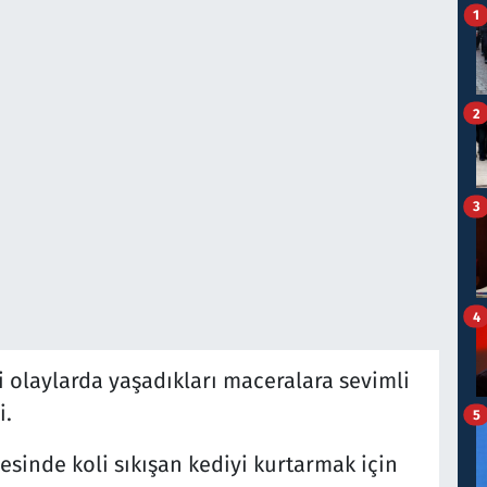
1
2
3
4
ri olaylarda yaşadıkları maceralara sevimli
i.
5
sinde koli sıkışan kediyi kurtarmak için