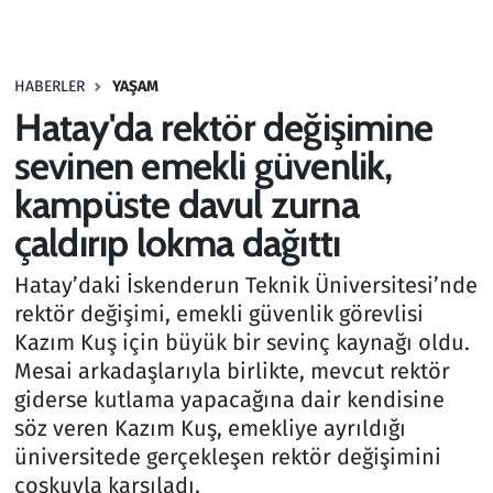
Gündem
HABERLER
YAŞAM
Haber
Hatay'da rektör değişimine
Kültür Sanat
sevinen emekli güvenlik,
kampüste davul zurna
Kurumsal Haberler
çaldırıp lokma dağıttı
Lezzet Durağı
Hatay’daki İskenderun Teknik Üniversitesi’nde
rektör değişimi, emekli güvenlik görevlisi
Memur ve Kamu
Kazım Kuş için büyük bir sevinç kaynağı oldu.
Mesai arkadaşlarıyla birlikte, mevcut rektör
Otomobil
giderse kutlama yapacağına dair kendisine
söz veren Kazım Kuş, emekliye ayrıldığı
Oyun
üniversitede gerçekleşen rektör değişimini
coşkuyla karşıladı.
Ramazan