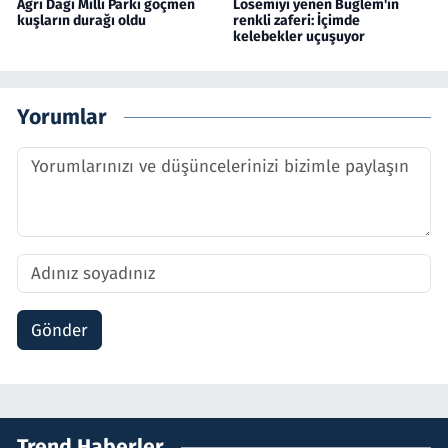
Ağrı Dağı Milli Parkı göçmen
Lösemiyi yenen Buğlem'in
kuşların durağı oldu
renkli zaferi: İçimde
kelebekler uçuşuyor
Yorumlar
Gönder
Trend Haberler