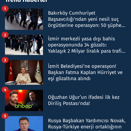
1
Bakırköy Cumhuriyet
Başsavcılığı'ndan yeni nesil suç
örgütlerine operasyon: 50 şüpheli
hakkında gözaltı kararı
2
İzmir merkezli yasa dışı bahis
operasyonunda 34 gözaltı:
Yaklaşık 2 Milyar liralık para trafiği
tespit edildi
3
İzmit Belediyesi'ne operasyon!
Başkan Fatma Kaplan Hürriyet ve
eşi gözaltına alındı
4
Oğuzhan Uğur’un ifadesi ilk kez
Diriliş Postası'nda!
5
Rusya Başbakan Yardımcısı Novak,
Rusya-Türkiye enerji ortaklığının