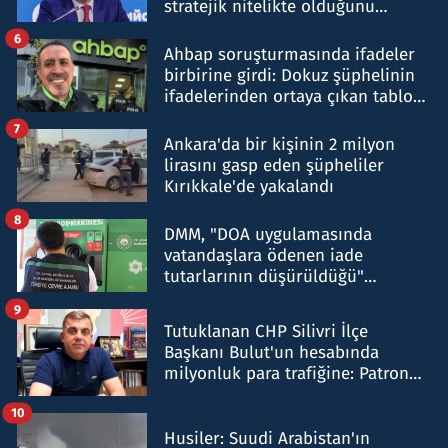
stratejik nitelikte olduğunu
belirtti
6
Ahbap soruşturmasında ifadeler
birbirine girdi: Dokuz şüphelinin
ifadelerinden ortaya çıkan tablo
şok etti
7
Ankara'da bir kişinin 2 milyon
lirasını gasp eden şüpheliler
Kırıkkale'de yakalandı
8
DMM, "DOA uygulamasında
vatandaşlara ödenen iade
tutarlarının düşürüldüğü"
iddiasını yalanladı
9
Tutuklanan CHP Silivri İlçe
Başkanı Bulut'un hesabında
milyonluk para trafiğine: Patron
talimat verdi, ben gönderdim
10
Husiler: Suudi Arabistan'ın