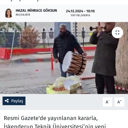
HAZAL MIHRACE GÖKSUN
24.12.2024 - 10:10
Resmi İlanlar
MUHABIR
YAYINLANMA
Rüya Tabirleri
Sağlık
Savunma Sanayi
Seçim 2023
Spor
Teknoloji ve Bilim
Paylaş
-
+
A
A
Televizyon
Resmi Gazete'de yayınlanan kararla,
İskenderun Teknik Üniversitesi’nin yeni