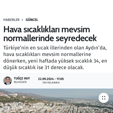
Gündem
HABERLER
GÜNCEL
Haber
Hava sıcaklıkları mevsim
Kültür Sanat
normallerinde seyredecek
Türkiye’nin en sıcak illerinden olan Aydın’da,
Kurumsal Haberler
hava sıcaklıkları mevsim normallerine
dönerken, yeni haftada yüksek sıcaklık 34, en
Lezzet Durağı
düşük sıcaklık ise 31 derece olacak.
Memur ve Kamu
TUĞÇE HUY
22.09.2024 - 17:05
MUHABIR
YAYINLANMA
Otomobil
Oyun
Ramazan