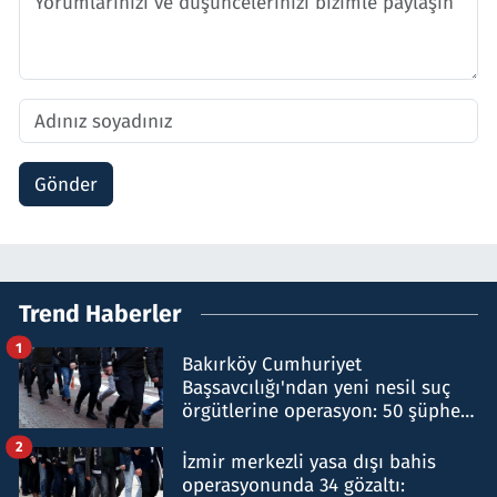
Gönder
Trend Haberler
1
Bakırköy Cumhuriyet
Başsavcılığı'ndan yeni nesil suç
örgütlerine operasyon: 50 şüpheli
hakkında gözaltı kararı
2
İzmir merkezli yasa dışı bahis
operasyonunda 34 gözaltı: