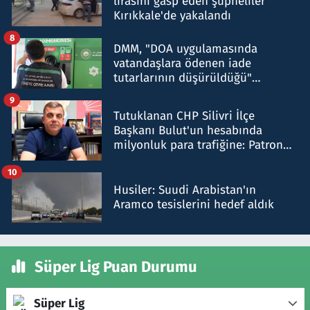
lirasını gasp eden şüpheliler
Kırıkkale'de yakalandı
8
DMM, "DOA uygulamasında
vatandaşlara ödenen iade
tutarlarının düşürüldüğü"
iddiasını yalanladı
9
Tutuklanan CHP Silivri İlçe
Başkanı Bulut'un hesabında
milyonluk para trafiğine: Patron
talimat verdi, ben gönderdim
10
Husiler: Suudi Arabistan'ın
Aramco tesislerini hedef aldık
Süper Lig Puan Durumu
Süper Lig