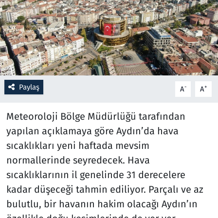
Resmi İlanlar
Rüya Tabirleri
Sağlık
Paylaş
-
+
A
A
Savunma Sanayi
Meteoroloji Bölge Müdürlüğü tarafından
Seçim 2023
yapılan açıklamaya göre Aydın’da hava
sıcaklıkları yeni haftada mevsim
Spor
normallerinde seyredecek. Hava
Teknoloji ve Bilim
sıcaklıklarının il genelinde 31 derecelere
kadar düşeceği tahmin ediliyor. Parçalı ve az
Televizyon
bulutlu, bir havanın hakim olacağı Aydın’ın