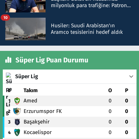
milyonluk para trafiğine: Patron
talimat verdi, ben gönderdim
10
Husiler: Suudi Arabistan'ın
Aramco tesislerini hedef aldık
Süper Lig Puan Durumu
Süper Lig
#
Takım
O
P
Amed
0
0
1
Erzurumspor FK
0
0
2
Başakşehir
0
0
3
Kocaelispor
0
0
4