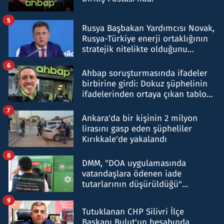
5
Rusya Başbakan Yardımcısı Novak,
Rusya-Türkiye enerji ortaklığının
stratejik nitelikte olduğunu
belirtti
6
Ahbap soruşturmasında ifadeler
birbirine girdi: Dokuz şüphelinin
ifadelerinden ortaya çıkan tablo
şok etti
7
Ankara'da bir kişinin 2 milyon
lirasını gasp eden şüpheliler
Kırıkkale'de yakalandı
8
DMM, "DOA uygulamasında
vatandaşlara ödenen iade
tutarlarının düşürüldüğü"
iddiasını yalanladı
9
Tutuklanan CHP Silivri İlçe
Başkanı Bulut'un hesabında