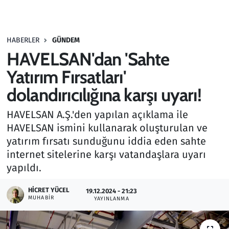
Gündem
HABERLER
GÜNDEM
Haber
HAVELSAN'dan 'Sahte
Kültür Sanat
Yatırım Fırsatları'
dolandırıcılığına karşı uyarı!
Kurumsal Haberler
HAVELSAN A.Ş.'den yapılan açıklama ile
Lezzet Durağı
HAVELSAN ismini kullanarak oluşturulan ve
yatırım fırsatı sunduğunu iddia eden sahte
Memur ve Kamu
internet sitelerine karşı vatandaşlara uyarı
yapıldı.
Otomobil
HICRET YÜCEL
19.12.2024 - 21:23
MUHABIR
Oyun
YAYINLANMA
Ramazan