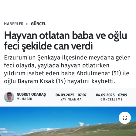
Gündem
HABERLER
GÜNCEL
Haber
Hayvan otlatan baba ve oğlu
Kültür Sanat
feci şekilde can verdi
Erzurum'un Şenkaya ilçesinde meydana gelen
Kurumsal Haberler
feci olayda, yaylada hayvan otlatırken
yıldırım isabet eden baba Abdulmenaf (51) ile
Lezzet Durağı
oğlu Bayram Kısak (14) hayatını kaybetti.
Memur ve Kamu
NUSRET ODABAŞ
04.09.2025 - 07:07
04.09.2025 - 07:09
MUHABIR
YAYINLANMA
GÜNCELLEME
Otomobil
Oyun
Ramazan