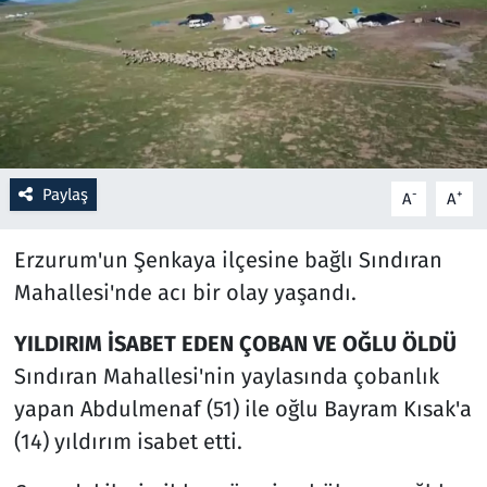
Resmi İlanlar
Rüya Tabirleri
Sağlık
Paylaş
-
+
A
A
Savunma Sanayi
Erzurum'un Şenkaya ilçesine bağlı Sındıran
Seçim 2023
Mahallesi'nde acı bir olay yaşandı.
Spor
YILDIRIM İSABET EDEN ÇOBAN VE OĞLU ÖLDÜ
Sındıran Mahallesi'nin yaylasında çobanlık
Teknoloji ve Bilim
yapan Abdulmenaf (51) ile oğlu Bayram Kısak'a
Televizyon
(14) yıldırım isabet etti.