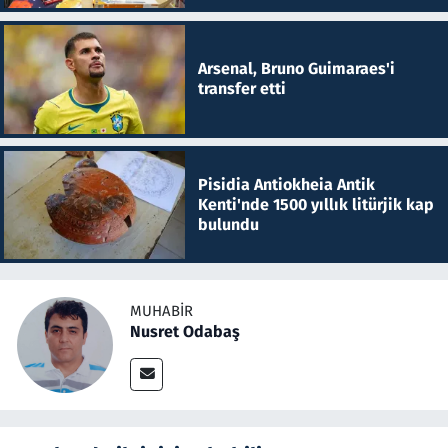
Arsenal, Bruno Guimaraes'i
transfer etti
Pisidia Antiokheia Antik
Kenti'nde 1500 yıllık litürjik kap
bulundu
MUHABIR
Nusret Odabaş