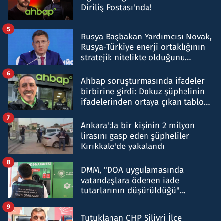
Diriliş Postası'nda!
5
Rusya Başbakan Yardımcısı Novak,
Rusya-Türkiye enerji ortaklığının
stratejik nitelikte olduğunu
belirtti
6
Ahbap soruşturmasında ifadeler
birbirine girdi: Dokuz şüphelinin
ifadelerinden ortaya çıkan tablo
şok etti
7
Ankara'da bir kişinin 2 milyon
lirasını gasp eden şüpheliler
Kırıkkale'de yakalandı
8
DMM, "DOA uygulamasında
vatandaşlara ödenen iade
tutarlarının düşürüldüğü"
iddiasını yalanladı
9
Tutuklanan CHP Silivri İlçe