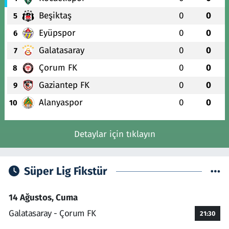
Beşiktaş
0
0
5
Eyüpspor
0
0
6
Galatasaray
0
0
7
Çorum FK
0
0
8
Gaziantep FK
0
0
9
Alanyaspor
0
0
10
Detaylar için tıklayın
Süper Lig Fikstür
14 Ağustos, Cuma
Galatasaray - Çorum FK
21:30