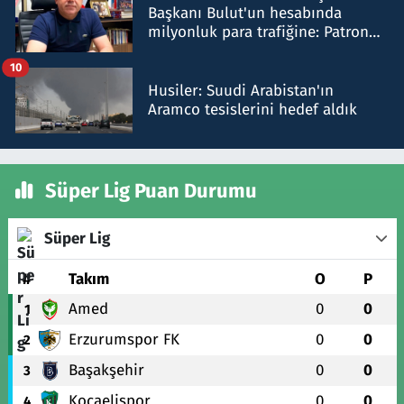
Başkanı Bulut'un hesabında
milyonluk para trafiğine: Patron
talimat verdi, ben gönderdim
10
Husiler: Suudi Arabistan'ın
Aramco tesislerini hedef aldık
Süper Lig Puan Durumu
Süper Lig
#
Takım
O
P
Amed
0
0
1
Erzurumspor FK
0
0
2
Başakşehir
0
0
3
Kocaelispor
0
0
4