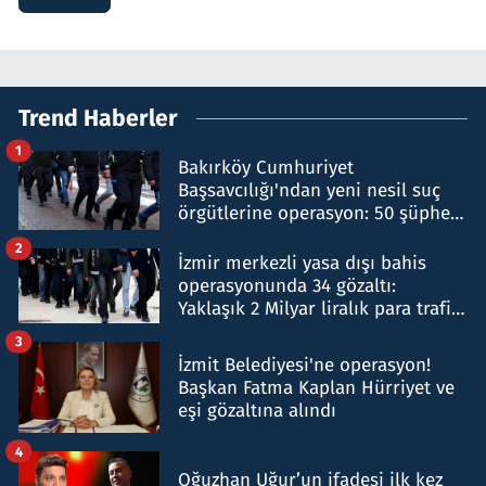
Trend Haberler
1
Bakırköy Cumhuriyet
Başsavcılığı'ndan yeni nesil suç
örgütlerine operasyon: 50 şüpheli
hakkında gözaltı kararı
2
İzmir merkezli yasa dışı bahis
operasyonunda 34 gözaltı:
Yaklaşık 2 Milyar liralık para trafiği
tespit edildi
3
İzmit Belediyesi'ne operasyon!
Başkan Fatma Kaplan Hürriyet ve
eşi gözaltına alındı
4
Oğuzhan Uğur’un ifadesi ilk kez