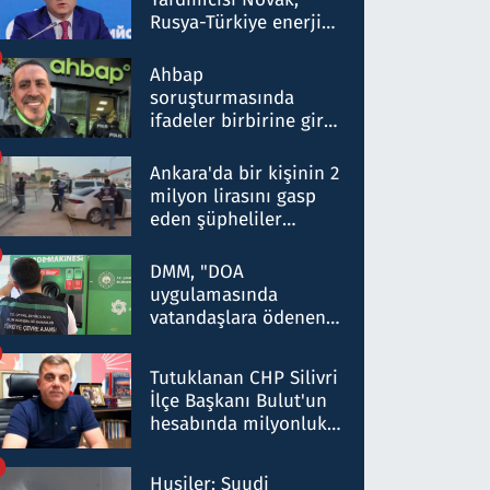
Rusya-Türkiye enerji
ortaklığının stratejik
nitelikte olduğunu
Ahbap
belirtti
soruşturmasında
ifadeler birbirine girdi:
Dokuz şüphelinin
ifadelerinden ortaya
Ankara'da bir kişinin 2
çıkan tablo şok etti
milyon lirasını gasp
eden şüpheliler
Kırıkkale'de yakalandı
DMM, "DOA
uygulamasında
vatandaşlara ödenen
iade tutarlarının
düşürüldüğü" iddiasını
Tutuklanan CHP Silivri
yalanladı
İlçe Başkanı Bulut'un
hesabında milyonluk
para trafiğine: Patron
talimat verdi, ben
Husiler: Suudi