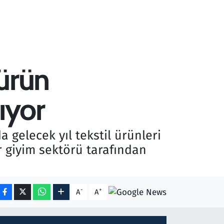
 ürün
ıyor
 gelecek yıl tekstil ürünleri
r giyim sektörü tarafından
-
+
A
A