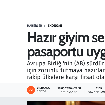
Resmi İlanlar
Rüya Tabirleri
HABERLER
EKONOMI
Hazır giyim se
Sağlık
pasaportu uyg
Savunma Sanayi
Seçim 2023
Avrupa Birliği'nin (AB) sürdü
için zorunlu tutmaya hazırlan
Spor
rakip ülkelere karşı fırsat ol
Teknoloji ve Bilim
VILDAN A.
18.05.2026 - 22:51
2 DK
EDITÖR
YAYINLANMA
OKUNMA SÜR
Televizyon