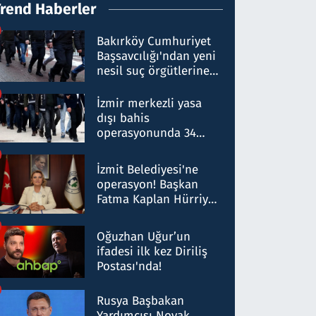
Trend Haberler
Bakırköy Cumhuriyet
Başsavcılığı'ndan yeni
nesil suç örgütlerine
operasyon: 50 şüpheli
hakkında gözaltı kararı
İzmir merkezli yasa
dışı bahis
operasyonunda 34
gözaltı: Yaklaşık 2
Milyar liralık para
İzmit Belediyesi'ne
trafiği tespit edildi
operasyon! Başkan
Fatma Kaplan Hürriyet
ve eşi gözaltına alındı
Oğuzhan Uğur’un
ifadesi ilk kez Diriliş
Postası'nda!
Rusya Başbakan
Yardımcısı Novak,