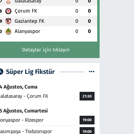
Galatasaray
0
0
7
Çorum FK
0
0
8
Gaziantep FK
0
0
9
Alanyaspor
0
0
0
Detaylar için tıklayın
Süper Lig Fikstür
4 Ağustos, Cuma
alatasaray - Çorum FK
21:30
5 Ağustos, Cumartesi
onyaspor - Rizespor
19:00
asımpaşa - Trabzonspor
19:00