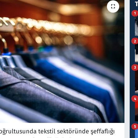
1
2
3
4
5
oğrultusunda tekstil sektöründe şeffaflığı