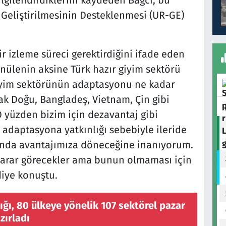
 Geliştirilmesinin Desteklenmesi (UR-GE)
r izleme süreci gerektirdiğini ifade eden
ünülenin aksine Türk hazır giyim sektörü
giyim sektörünün adaptasyonu ne kadar
ak Doğu, Bangladeş, Vietnam, Çin gibi
O yüzden bizim için dezavantaj gibi
adaptasyona yatkınlığı sebebiyle ileride
ında avantajımıza döneceğine inanıyorum.
 zarar görecekler ama bunun olmaması için
diye konuştu.
ığı, 80 ülkeye yönelik 107 sektörel pazar
zırladı