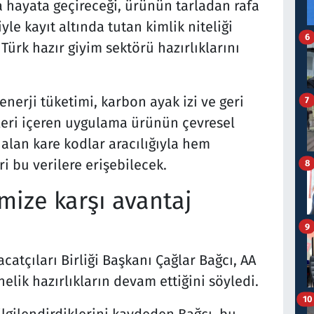
a hayata geçireceği, ürünün tarladan rafa
yle kayıt altında tutan kimlik niteliği
6
 Türk hazır giyim sektörü hazırlıklarını
erji tüketimi, karbon ayak izi ve geri
7
gileri içeren uygulama ürünün çevresel
 alan kare kodlar aracılığıyla hem
i bu verilere erişebilecek.
8
mize karşı avantaj
9
atçıları Birliği Başkanı Çağlar Bağcı, AA
lik hazırlıkların devam ettiğini söyledi.
10
ilgilendirdiklerini kaydeden Bağcı, bu