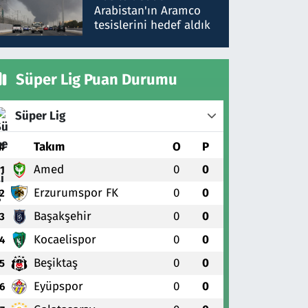
gönderdim
Arabistan'ın Aramco
tesislerini hedef aldık
Süper Lig Puan Durumu
Süper Lig
#
Takım
O
P
Amed
0
0
1
Erzurumspor FK
0
0
2
Başakşehir
0
0
3
Kocaelispor
0
0
4
Beşiktaş
0
0
5
Eyüpspor
0
0
6