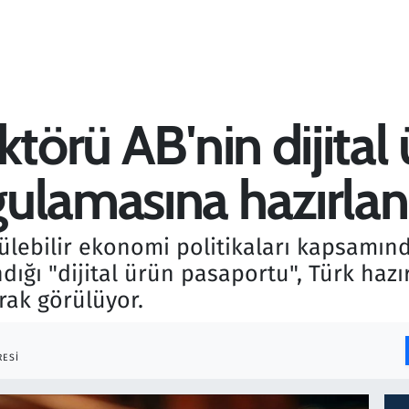
ktörü AB'nin dijital
ulamasına hazırlan
rülebilir ekonomi politikaları kapsamında
dığı "dijital ürün pasaportu", Türk hazı
arak görülüyor.
ESI