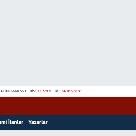
ALTIN
6660.55
BİST
13.779
BTC
64.815,30
mi İlanlar
Yazarlar