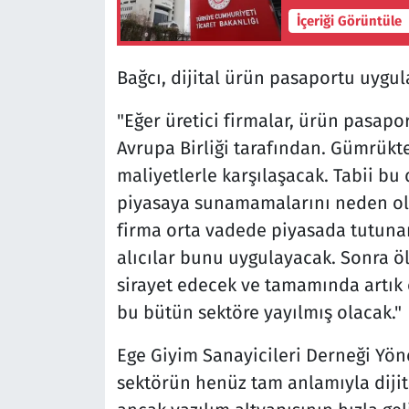
İçeriği Görüntüle
Bağcı, dijital ürün pasaportu uygul
"Eğer üretici firmalar, ürün pasap
Avrupa Birliği tarafından. Gümrükt
maliyetlerle karşılaşacak. Tabii bu 
piyasaya sunamamalarını neden ol
firma orta vadede piyasada tutuna
alıcılar bunu uygulayacak. Sonra öl
sirayet edecek ve tamamında artık
bu bütün sektöre yayılmış olacak."
Ege Giyim Sanayicileri Derneği Yön
sektörün henüz tam anlamıyla diji