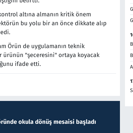
tiğini belirtti.
G
kontrol altına almanın kritik önem
G
Sektörün bu yolu bir an önce dikkate alıp
dedi.
1
B
kam Örün de uygulamanın teknik
ir ürünün "şeceresini" ortaya koyacak
B
ğunu ifade etti.
A
1
S
öründe okula dönüş mesaisi başladı