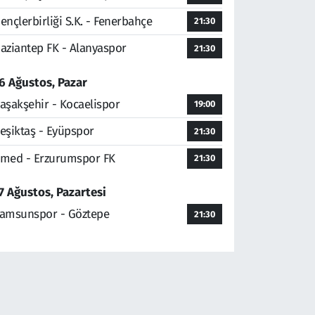
ençlerbirliği S.K. - Fenerbahçe
21:30
aziantep FK - Alanyaspor
21:30
6 Ağustos, Pazar
aşakşehir - Kocaelispor
19:00
eşiktaş - Eyüpspor
21:30
med - Erzurumspor FK
21:30
7 Ağustos, Pazartesi
amsunspor - Göztepe
21:30