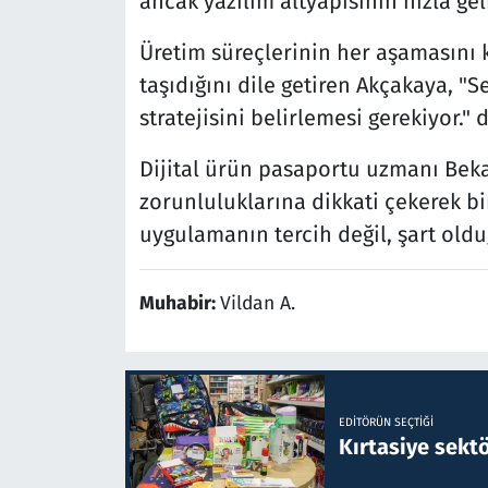
ancak yazılım altyapısının hızla geliş
Üretim süreçlerinin her aşamasını 
taşıdığını dile getiren Akçakaya, "
stratejisini belirlemesi gerekiyor." 
Dijital ürün pasaportu uzmanı Be
zorunluluklarına dikkati çekerek b
uygulamanın tercih değil, şart oldu
Muhabir:
Vildan A.
EDITÖRÜN SEÇTIĞI
Kırtasiye sekt