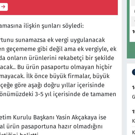
amasına ilişkin şunları söyledi:
1
ortunu sunamazsa ek vergi uygulanacak
en geçememe gibi değil ama ek vergiyle, ek
da onların ürünlerini rekabetçi bir şekilde
acak.. Bu ürün pasaportu olmayan hiçbir
mayacak. İlk önce büyük firmalar, büyük
çeğe göre aşağı doğru yıllar içerisinde
1
 önümüzdeki 3-5 yıl içerisinde de tamamen
G
1
etim Kurulu Başkanı Yasin Akçakaya ise
K
tal ürün pasaportuna hazır olmadığını
K