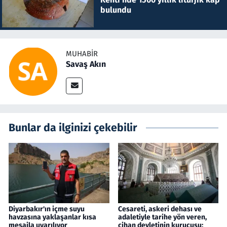
bulundu
MUHABIR
Savaş Akın
Bunlar da ilginizi çekebilir
Diyarbakır'ın içme suyu
Cesareti, askeri dehası ve
havzasına yaklaşanlar kısa
adaletiyle tarihe yön veren,
mesajla uyarılıyor
cihan devletinin kurucusu: