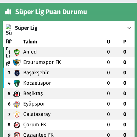
Süper Lig Puan Durumu
Süper Lig
#
Takım
O
P
Amed
0
0
1
Erzurumspor FK
0
0
2
Başakşehir
0
0
3
Kocaelispor
0
0
4
Beşiktaş
0
0
5
Eyüpspor
0
0
6
Galatasaray
0
0
7
Çorum FK
0
0
8
Gaziantep FK
0
0
9