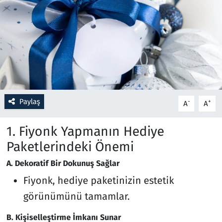
Resmi İlanlar
Rüya Tabirleri
Sağlık
Savunma Sanayi
Paylaş
-
+
A
A
Seçim 2023
1. Fiyonk Yapmanın Hediye
Paketlerindeki Önemi
Spor
A. Dekoratif Bir Dokunuş Sağlar
Teknoloji ve Bilim
Fiyonk, hediye paketinizin estetik
görünümünü tamamlar.
Televizyon
B. Kişiselleştirme İmkanı Sunar