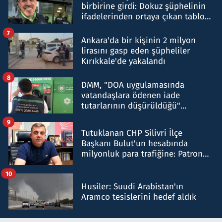
birbirine girdi: Dokuz şüphelinin
ifadelerinden ortaya çıkan tablo
şok etti
7
Ankara'da bir kişinin 2 milyon
lirasını gasp eden şüpheliler
Kırıkkale'de yakalandı
8
DMM, "DOA uygulamasında
vatandaşlara ödenen iade
tutarlarının düşürüldüğü"
iddiasını yalanladı
9
Tutuklanan CHP Silivri İlçe
Başkanı Bulut'un hesabında
milyonluk para trafiğine: Patron
talimat verdi, ben gönderdim
10
Husiler: Suudi Arabistan'ın
Aramco tesislerini hedef aldık