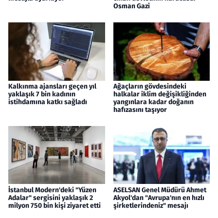
Osman Gazi
Kalkınma ajansları geçen yıl
Ağaçların gövdesindeki
yaklaşık 7 bin kadının
halkalar iklim değişikliğinden
istihdamına katkı sağladı
yangınlara kadar doğanın
hafızasını taşıyor
İstanbul Modern'deki "Yüzen
ASELSAN Genel Müdürü Ahmet
Adalar" sergisini yaklaşık 2
Akyol'dan "Avrupa'nın en hızlı
milyon 750 bin kişi ziyaret etti
şirketlerindeniz" mesajı