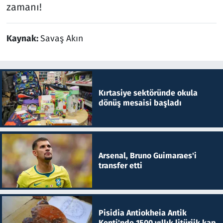
zamanı!
Kaynak:
Savaş Akın
Kırtasiye sektöründe okula
dönüş mesaisi başladı
Arsenal, Bruno Guimaraes'i
transfer etti
Pisidia Antiokheia Antik
Kenti'nde 1500 yıllık litürjik kap