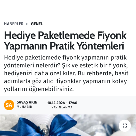
Gündem
HABERLER
GENEL
Haber
Hediye Paketlemede Fiyonk
Kültür Sanat
Yapmanın Pratik Yöntemleri
Hediye paketlemede fiyonk yapmanın pratik
Kurumsal Haberler
yöntemleri nelerdir? Şık ve estetik bir fiyonk,
hediyenizi daha özel kılar. Bu rehberde, basit
Lezzet Durağı
adımlarla göz alıcı fiyonklar yapmanın kolay
Memur ve Kamu
yollarını öğrenebilirsiniz.
SAVAŞ AKIN
Otomobil
10.12.2024 - 17:40
MUHABIR
YAYINLANMA
Oyun
Ramazan