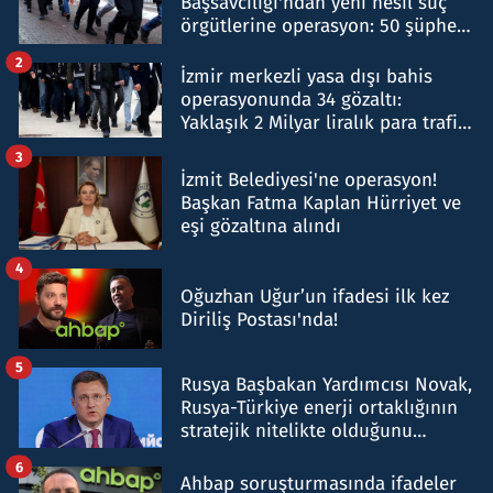
Başsavcılığı'ndan yeni nesil suç
örgütlerine operasyon: 50 şüpheli
hakkında gözaltı kararı
2
İzmir merkezli yasa dışı bahis
operasyonunda 34 gözaltı:
Yaklaşık 2 Milyar liralık para trafiği
tespit edildi
3
İzmit Belediyesi'ne operasyon!
Başkan Fatma Kaplan Hürriyet ve
eşi gözaltına alındı
4
Oğuzhan Uğur’un ifadesi ilk kez
Diriliş Postası'nda!
5
Rusya Başbakan Yardımcısı Novak,
Rusya-Türkiye enerji ortaklığının
stratejik nitelikte olduğunu
belirtti
6
Ahbap soruşturmasında ifadeler