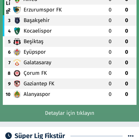
Erzurumspor FK
0
0
2
Başakşehir
0
0
3
Kocaelispor
0
0
4
Beşiktaş
0
0
5
Eyüpspor
0
0
6
Galatasaray
0
0
7
Çorum FK
0
0
8
Gaziantep FK
0
0
9
Alanyaspor
0
0
10
Detaylar için tıklayın
Süper Lig Fikstür