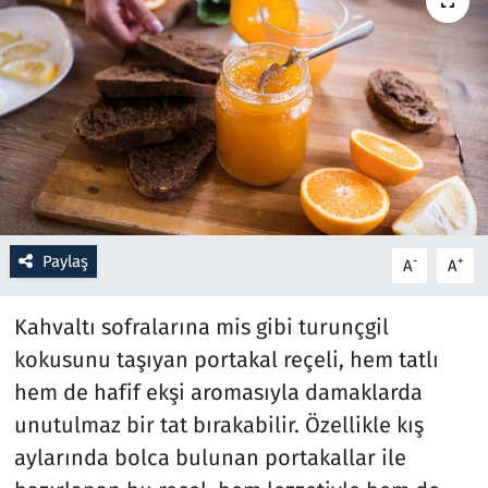
Resmi İlanlar
Rüya Tabirleri
Sağlık
Savunma Sanayi
Paylaş
-
+
A
A
Seçim 2023
Kahvaltı sofralarına mis gibi turunçgil
Spor
kokusunu taşıyan portakal reçeli, hem tatlı
Teknoloji ve Bilim
hem de hafif ekşi aromasıyla damaklarda
unutulmaz bir tat bırakabilir. Özellikle kış
Televizyon
aylarında bolca bulunan portakallar ile