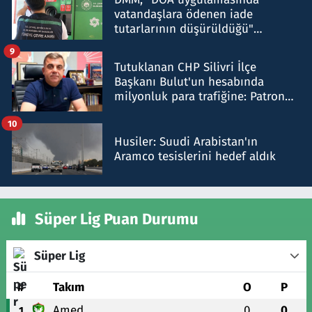
vatandaşlara ödenen iade
tutarlarının düşürüldüğü"
iddiasını yalanladı
9
Tutuklanan CHP Silivri İlçe
Başkanı Bulut'un hesabında
milyonluk para trafiğine: Patron
talimat verdi, ben gönderdim
10
Husiler: Suudi Arabistan'ın
Aramco tesislerini hedef aldık
Süper Lig Puan Durumu
Süper Lig
#
Takım
O
P
Amed
0
0
1