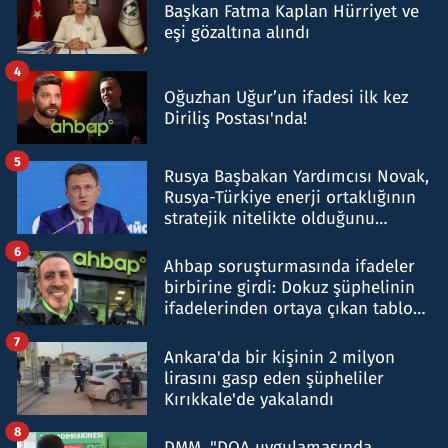
Başkan Fatma Kaplan Hürriyet ve
eşi gözaltına alındı
4
Oğuzhan Uğur’un ifadesi ilk kez
Diriliş Postası'nda!
5
Rusya Başbakan Yardımcısı Novak,
Rusya-Türkiye enerji ortaklığının
stratejik nitelikte olduğunu
belirtti
6
Ahbap soruşturmasında ifadeler
birbirine girdi: Dokuz şüphelinin
ifadelerinden ortaya çıkan tablo
şok etti
7
Ankara'da bir kişinin 2 milyon
lirasını gasp eden şüpheliler
Kırıkkale'de yakalandı
8
DMM, "DOA uygulamasında