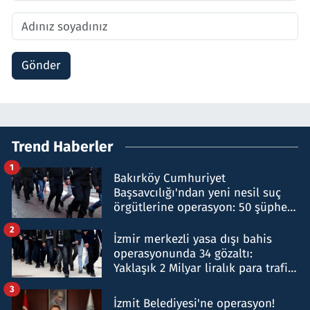
Gönder
Trend Haberler
1
Bakırköy Cumhuriyet
Başsavcılığı'ndan yeni nesil suç
örgütlerine operasyon: 50 şüpheli
hakkında gözaltı kararı
2
İzmir merkezli yasa dışı bahis
operasyonunda 34 gözaltı:
Yaklaşık 2 Milyar liralık para trafiği
tespit edildi
3
İzmit Belediyesi'ne operasyon!