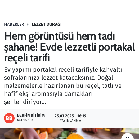
Gündem
HABERLER
LEZZET DURAĞI
Haber
Hem görüntüsü hem tadı
Kültür Sanat
şahane! Evde lezzetli portakal
reçeli tarifi
Kurumsal Haberler
Ev yapımı portakal reçeli tarifiyle kahvaltı
Lezzet Durağı
sofralarınıza lezzet katacaksınız. Doğal
malzemelerle hazırlanan bu reçel, tatlı ve
Memur ve Kamu
hafif ekşi aromasıyla damakları
şenlendiriyor...
Otomobil
BERFIN BITIRIM
25.03.2025 - 16:19
MUHABIR
Oyun
YAYINLANMA
Ramazan