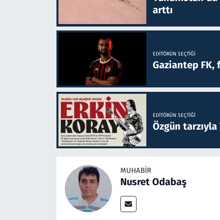
arttı
EDITÖRÜN SEÇTIĞI
Gaziantep FK, 
EDITÖRÜN SEÇTIĞI
Özgün tarzıyla
MUHABIR
Nusret Odabaş