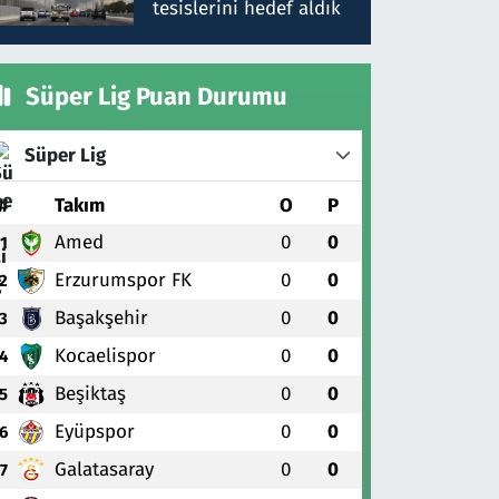
tesislerini hedef aldık
Süper Lig Puan Durumu
Süper Lig
#
Takım
O
P
Amed
0
0
1
Erzurumspor FK
0
0
2
Başakşehir
0
0
3
Kocaelispor
0
0
4
Beşiktaş
0
0
5
Eyüpspor
0
0
6
Galatasaray
0
0
7