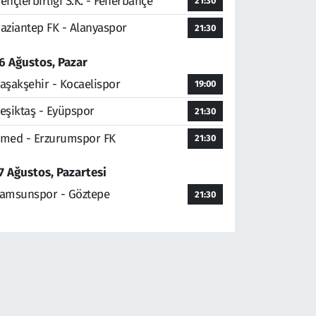
ençlerbirliği S.K. - Fenerbahçe
21:30
aziantep FK - Alanyaspor
21:30
6 Ağustos, Pazar
aşakşehir - Kocaelispor
19:00
eşiktaş - Eyüpspor
21:30
med - Erzurumspor FK
21:30
7 Ağustos, Pazartesi
amsunspor - Göztepe
21:30