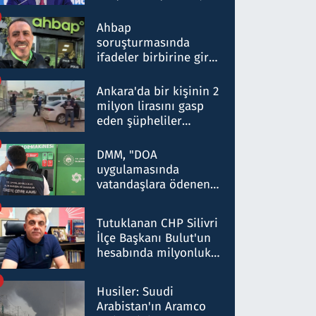
ortaklığının stratejik
nitelikte olduğunu
Ahbap
belirtti
soruşturmasında
ifadeler birbirine girdi:
Dokuz şüphelinin
ifadelerinden ortaya
Ankara'da bir kişinin 2
çıkan tablo şok etti
milyon lirasını gasp
eden şüpheliler
Kırıkkale'de yakalandı
DMM, "DOA
uygulamasında
vatandaşlara ödenen
iade tutarlarının
düşürüldüğü" iddiasını
Tutuklanan CHP Silivri
yalanladı
İlçe Başkanı Bulut'un
hesabında milyonluk
para trafiğine: Patron
talimat verdi, ben
Husiler: Suudi
gönderdim
Arabistan'ın Aramco