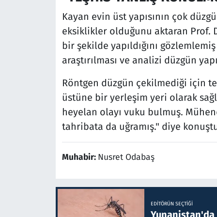
Kayan evin üst yapısının çok düzgü
eksiklikler olduğunu aktaran Prof. 
bir şekilde yapıldığını gözlemlemiş 
araştırılması ve analizi düzgün yap
Röntgen düzgün çekilmediği için te
üstüne bir yerleşim yeri olarak sağ
heyelan olayı vuku bulmuş. Mühendi
tahribata da uğramış." diye konuştu
Muhabir:
Nusret Odabaş
EDITÖRÜN SEÇTIĞI
Yunanistan'da B