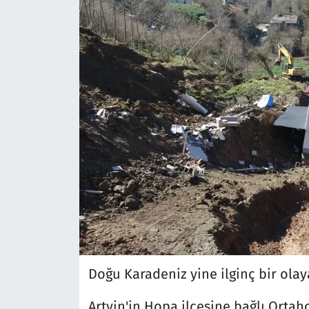
Doğu Karadeniz yine ilginç bir olaya
Artvin'in Hopa ilçesine bağlı Orta