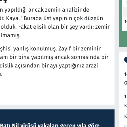
n yapıldığı ancak zemin analizinde
Dr. Kaya, "Burada üst yapının çok düzgün
1
olduk. Fakat eksik olan bir şey vardı; zemin
ılmamış.
şhisi yanlış konulmuş. Zayıf bir zeminin
lam bir bina yapılmış ancak sonrasında bir
slik açısından binayı yaptığınız arazi
.
1
G
1
K
K
atı Nil virüsü vakaları geçen yıla göre