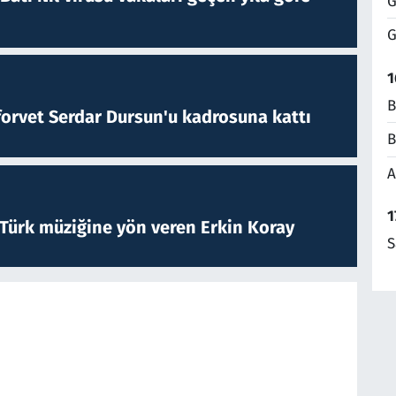
G
G
1
B
forvet Serdar Dursun'u kadrosuna kattı
B
A
1
 Türk müziğine yön veren Erkin Koray
S