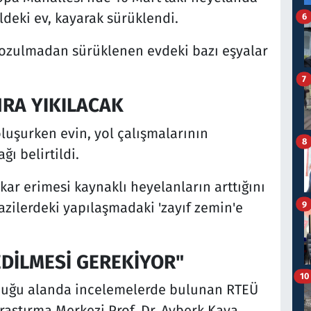
ldeki ev, kayarak sürüklendi.
6
bozulmadan sürüklenen evdeki bazı eşyalar
7
RA YIKILACAK
luşurken evin, yol çalışmalarının
8
ı belirtildi.
ar erimesi kaynaklı heyelanların arttığını
9
razilerdeki yapılaşmadaki 'zayıf zemin'e
EDİLMESİ GEREKİYOR"
10
duğu alanda incelemelerde bulunan RTEÜ
aştırma Merkezi Prof. Dr. Ayberk Kaya,