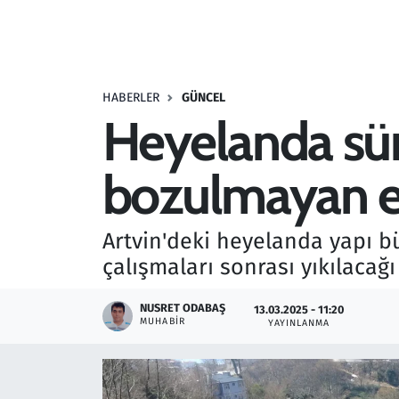
Resmi İlanlar
Rüya Tabirleri
HABERLER
GÜNCEL
Heyelanda sür
Sağlık
bozulmayan ev
Savunma Sanayi
Seçim 2023
Artvin'deki heyelanda yapı 
çalışmaları sonrası yıkılacağı
Spor
NUSRET ODABAŞ
13.03.2025 - 11:20
Teknoloji ve Bilim
MUHABIR
YAYINLANMA
Televizyon