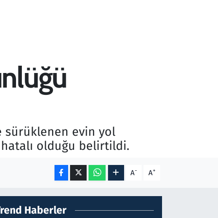
ünlüğü
 sürüklenen evin yol
hatalı olduğu belirtildi.
-
+
A
A
Trend Haberler