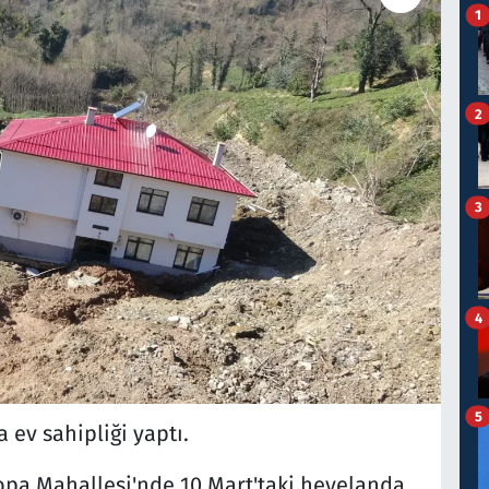
1
2
3
4
5
 ev sahipliği yaptı.
hopa Mahallesi'nde 10 Mart'taki heyelanda