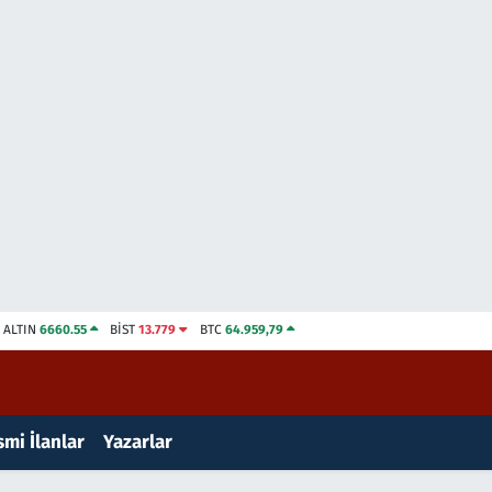
ALTIN
6660.55
BİST
13.779
BTC
64.959,79
mi İlanlar
Yazarlar