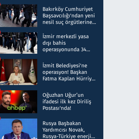
Bakırköy Cumhuriyet
Başsavcılığı'ndan yeni
nesil suç örgütlerine
operasyon: 50 şüpheli
hakkında gözaltı kararı
İzmir merkezli yasa
dışı bahis
operasyonunda 34
gözaltı: Yaklaşık 2
Milyar liralık para
İzmit Belediyesi'ne
trafiği tespit edildi
operasyon! Başkan
Fatma Kaplan Hürriyet
ve eşi gözaltına alındı
Oğuzhan Uğur’un
ifadesi ilk kez Diriliş
Postası'nda!
Rusya Başbakan
Yardımcısı Novak,
Rusya-Türkiye enerji