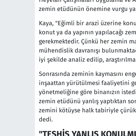
zemin etüdünün önemine vurgu yap
Kaya, "Eğimli bir arazi üzerine kon
konut ya da yapının yapılacağı zemi
gerekmektedir. Çünkü her zemin ma
mühendislik davranışı bulunmakta
iyi şekilde analiz edilip, araştırılm
Sonrasında zeminin kaymasını engel
inşaattan yürütülmesi faaliyetini 
yönetmeliğine göre binanızın istedi
zemin etüdünü yanlış yaptıktan so
zemini kötüyse halk tabiriyle çürük
dedi.
"TEŞHİS YANLIŞ KONULM