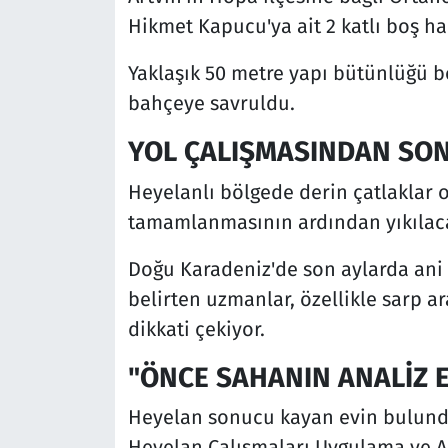
Hikmet Kapucu'ya ait 2 katlı boş ha
Yaklaşık 50 metre yapı bütünlüğü 
bahçeye savruldu.
YOL ÇALIŞMASINDAN SON
Heyelanlı bölgede derin çatlaklar o
tamamlanmasının ardından yıkılacağ
Doğu Karadeniz'de son aylarda ani k
belirten uzmanlar, özellikle sarp a
dikkati çekiyor.
"ÖNCE SAHANIN ANALİZ 
Heyelan sonucu kayan evin bulun
Heyelan Çalışmaları Uygulama ve Ar