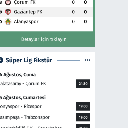
Çorum FK
0
0
8
Gaziantep FK
0
0
9
Alanyaspor
0
0
0
Detaylar için tıklayın
Süper Lig Fikstür
4 Ağustos, Cuma
alatasaray - Çorum FK
21:30
5 Ağustos, Cumartesi
onyaspor - Rizespor
19:00
asımpaşa - Trabzonspor
19:00