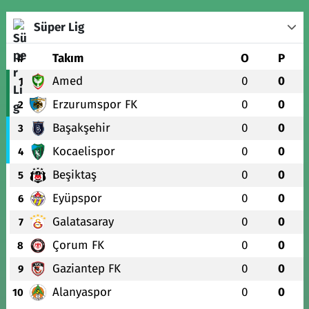
Süper Lig
#
Takım
O
P
Amed
0
0
1
Erzurumspor FK
0
0
2
Başakşehir
0
0
3
Kocaelispor
0
0
4
Beşiktaş
0
0
5
Eyüpspor
0
0
6
Galatasaray
0
0
7
Çorum FK
0
0
8
Gaziantep FK
0
0
9
Alanyaspor
0
0
10