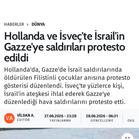
Gündem
HABERLER
DÜNYA
Haber
Hollanda ve İsveç'te İsrail'in
Kültür Sanat
Gazze'ye saldırıları protesto
edildi
Kurumsal Haberler
Hollanda'da, Gazze'de İsrail saldırılarında
Lezzet Durağı
öldürülen Filistinli çocuklar anısına protesto
gösterisi düzenlendi. İsveç'te yüzlerce kişi,
Memur ve Kamu
İsrail'in ateşkesi ihlal ederek Gazze'ye
düzenlediği hava saldırılarını protesto etti.
Otomobil
VILDAN A.
27.06.2026 - 23:28
28.06.2026 - 06:31
EDITÖR
Oyun
YAYINLANMA
GÜNCELLEME
OKUNM
Ramazan