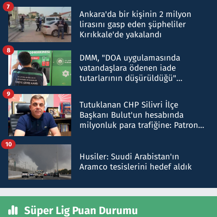
şok etti
7
Ankara'da bir kişinin 2 milyon
lirasını gasp eden şüpheliler
Kırıkkale'de yakalandı
8
DMM, "DOA uygulamasında
vatandaşlara ödenen iade
tutarlarının düşürüldüğü"
iddiasını yalanladı
9
Tutuklanan CHP Silivri İlçe
Başkanı Bulut'un hesabında
milyonluk para trafiğine: Patron
talimat verdi, ben gönderdim
10
Husiler: Suudi Arabistan'ın
Aramco tesislerini hedef aldık
Süper Lig Puan Durumu