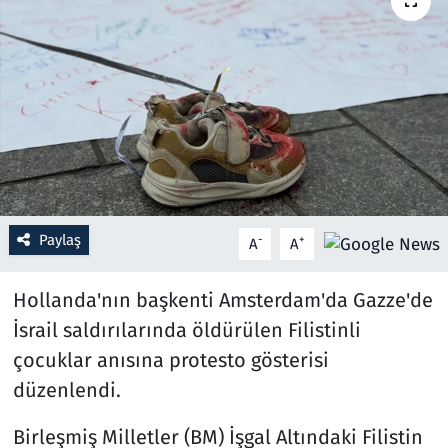
Resmi İlanlar
Rüya Tabirleri
Sağlık
Savunma Sanayi
Paylaş
-
+
A
A
Seçim 2023
Hollanda'nın başkenti Amsterdam'da Gazze'de
Spor
İsrail saldırılarında öldürülen Filistinli
Teknoloji ve Bilim
çocuklar anısına protesto gösterisi
düzenlendi.
Televizyon
Birleşmiş Milletler (BM) İşgal Altındaki Filistin