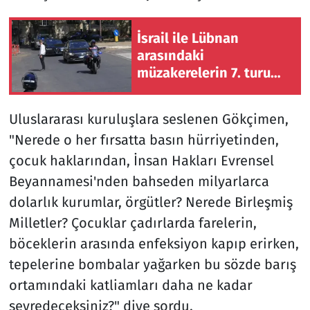
İsrail ile Lübnan
arasındaki
müzakerelerin 7. turu
Roma'da sürüyor
Uluslararası kuruluşlara seslenen Gökçimen,
"Nerede o her fırsatta basın hürriyetinden,
çocuk haklarından, İnsan Hakları Evrensel
Beyannamesi'nden bahseden milyarlarca
dolarlık kurumlar, örgütler? Nerede Birleşmiş
Milletler? Çocuklar çadırlarda farelerin,
böceklerin arasında enfeksiyon kapıp erirken,
tepelerine bombalar yağarken bu sözde barış
ortamındaki katliamları daha ne kadar
seyredeceksiniz?" diye sordu.