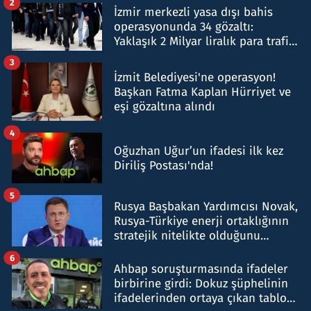
2
İzmir merkezli yasa dışı bahis
operasyonunda 34 gözaltı:
Yaklaşık 2 Milyar liralık para trafiği
tespit edildi
3
İzmit Belediyesi'ne operasyon!
Başkan Fatma Kaplan Hürriyet ve
eşi gözaltına alındı
4
Oğuzhan Uğur’un ifadesi ilk kez
Diriliş Postası'nda!
5
Rusya Başbakan Yardımcısı Novak,
Rusya-Türkiye enerji ortaklığının
stratejik nitelikte olduğunu
belirtti
6
Ahbap soruşturmasında ifadeler
birbirine girdi: Dokuz şüphelinin
ifadelerinden ortaya çıkan tablo