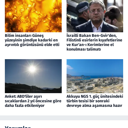
Bilim insanları Güneş
İsrailli Bakan Ben-Gvir'den,
yüzeyinin şimdiye kadarki en
Filistinli esirlerin kıyafetlerine
ayrıntılı görüntüsünü elde etti
ve Kur'an-ı Kerimlerine el
konulması talimatı
Anket: ABD'liler aşırı
Akkuyu NGS 1. güç ünitesindeki
sıcaklardan 2 yıl öncesine göre
türbin tesisi bir sonraki
daha fazla etkileniyor
devreye alma aşamasına hazır