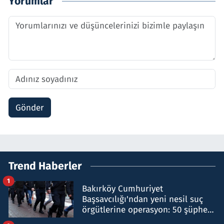
Yorumlar
Gönder
Trend Haberler
1
Bakırköy Cumhuriyet
Başsavcılığı'ndan yeni nesil suç
örgütlerine operasyon: 50 şüpheli
hakkında gözaltı kararı