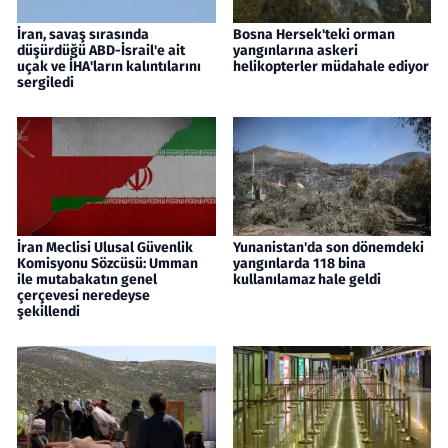
İran, savaş sırasında
Bosna Hersek'teki orman
düşürdüğü ABD-İsrail'e ait
yangınlarına askeri
uçak ve İHA'ların kalıntılarını
helikopterler müdahale ediyor
sergiledi
İran Meclisi Ulusal Güvenlik
Yunanistan'da son dönemdeki
Komisyonu Sözcüsü: Umman
yangınlarda 118 bina
ile mutabakatın genel
kullanılamaz hale geldi
çerçevesi neredeyse
şekillendi