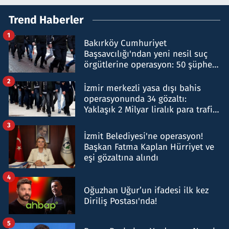
Trend Haberler
1
Bakırköy Cumhuriyet
Başsavcılığı'ndan yeni nesil suç
örgütlerine operasyon: 50 şüpheli
hakkında gözaltı kararı
2
İzmir merkezli yasa dışı bahis
operasyonunda 34 gözaltı:
Yaklaşık 2 Milyar liralık para trafiği
tespit edildi
3
İzmit Belediyesi'ne operasyon!
Başkan Fatma Kaplan Hürriyet ve
eşi gözaltına alındı
4
Oğuzhan Uğur’un ifadesi ilk kez
Diriliş Postası'nda!
5