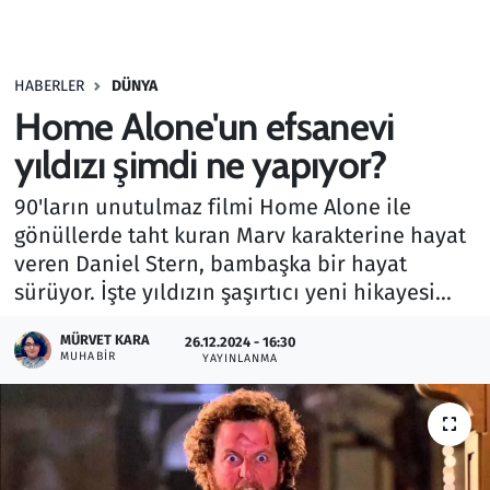
Gündem
HABERLER
DÜNYA
Haber
Home Alone'un efsanevi
Kültür Sanat
yıldızı şimdi ne yapıyor?
90'ların unutulmaz filmi Home Alone ile
Kurumsal Haberler
gönüllerde taht kuran Marv karakterine hayat
veren Daniel Stern, bambaşka bir hayat
Lezzet Durağı
sürüyor. İşte yıldızın şaşırtıcı yeni hikayesi...
Memur ve Kamu
MÜRVET KARA
26.12.2024 - 16:30
MUHABIR
YAYINLANMA
Otomobil
Oyun
Ramazan