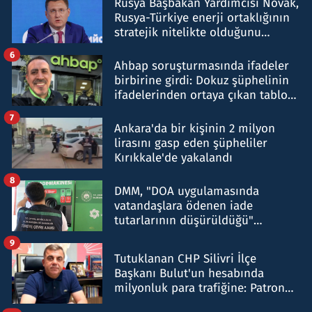
Rusya Başbakan Yardımcısı Novak,
Rusya-Türkiye enerji ortaklığının
stratejik nitelikte olduğunu
belirtti
6
Ahbap soruşturmasında ifadeler
birbirine girdi: Dokuz şüphelinin
ifadelerinden ortaya çıkan tablo
şok etti
7
Ankara'da bir kişinin 2 milyon
lirasını gasp eden şüpheliler
Kırıkkale'de yakalandı
8
DMM, "DOA uygulamasında
vatandaşlara ödenen iade
tutarlarının düşürüldüğü"
iddiasını yalanladı
9
Tutuklanan CHP Silivri İlçe
Başkanı Bulut'un hesabında
milyonluk para trafiğine: Patron
talimat verdi, ben gönderdim