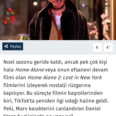
Resmi İlanlar
Rüya Tabirleri
Sağlık
Paylaş
-
+
A
A
Savunma Sanayi
Noel sezonu geride kaldı, ancak pek çok kişi
Seçim 2023
hala
Home Alone
veya onun efsanevi devam
filmi olan
Home Alone 2: Lost in New York
Spor
filmlerini izleyerek nostalji rüzgarına
Teknoloji ve Bilim
kapılıyor. Bu süreçte filmin başrollerinden
biri, TikTok'ta yeniden ilgi odağı haline geldi.
Televizyon
Peki, Marv karakterini canlandıran Daniel