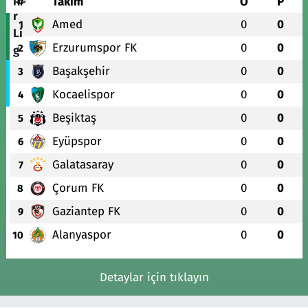
#
Takım
O
P
Amed
0
0
1
Erzurumspor FK
0
0
2
Başakşehir
0
0
3
Kocaelispor
0
0
4
Beşiktaş
0
0
5
Eyüpspor
0
0
6
Galatasaray
0
0
7
Çorum FK
0
0
8
Gaziantep FK
0
0
9
Alanyaspor
0
0
10
Detaylar için tıklayın