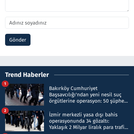
Gönder
Trend Haberler
1
Bakırköy Cumhuriyet
Başsavcılığı'ndan yeni nesil suç
örgütlerine operasyon: 50 şüpheli
hakkında gözaltı kararı
2
İzmir merkezli yasa dışı bahis
operasyonunda 34 gözaltı:
Yaklaşık 2 Milyar liralık para trafiği
tespit edildi