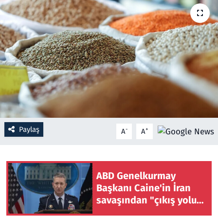
Resmi İlanlar
Rüya Tabirleri
Sağlık
Savunma Sanayi
Seçim 2023
Paylaş
-
+
A
A
Spor
Teknoloji ve Bilim
ABD Genelkurmay
Başkanı Caine'in İran
Televizyon
savaşından "çıkış yolu"
aradığı iddia edildi