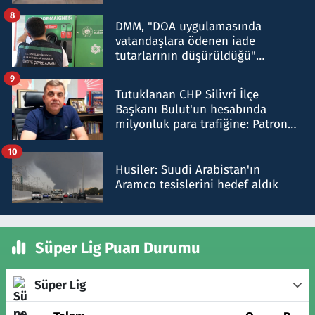
8
DMM, "DOA uygulamasında
vatandaşlara ödenen iade
tutarlarının düşürüldüğü"
iddiasını yalanladı
9
Tutuklanan CHP Silivri İlçe
Başkanı Bulut'un hesabında
milyonluk para trafiğine: Patron
talimat verdi, ben gönderdim
10
Husiler: Suudi Arabistan'ın
Aramco tesislerini hedef aldık
Süper Lig Puan Durumu
Süper Lig