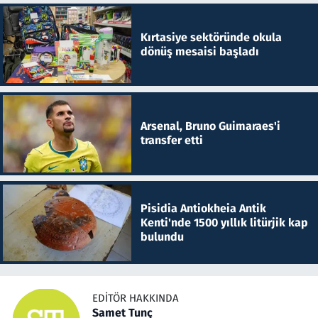
Kırtasiye sektöründe okula
dönüş mesaisi başladı
Arsenal, Bruno Guimaraes'i
transfer etti
Pisidia Antiokheia Antik
Kenti'nde 1500 yıllık litürjik kap
bulundu
EDITÖR HAKKINDA
Samet Tunç