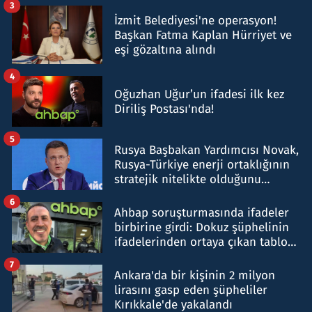
3
İzmit Belediyesi'ne operasyon!
Başkan Fatma Kaplan Hürriyet ve
eşi gözaltına alındı
4
Oğuzhan Uğur’un ifadesi ilk kez
Diriliş Postası'nda!
5
Rusya Başbakan Yardımcısı Novak,
Rusya-Türkiye enerji ortaklığının
stratejik nitelikte olduğunu
belirtti
6
Ahbap soruşturmasında ifadeler
birbirine girdi: Dokuz şüphelinin
ifadelerinden ortaya çıkan tablo
şok etti
7
Ankara'da bir kişinin 2 milyon
lirasını gasp eden şüpheliler
Kırıkkale'de yakalandı