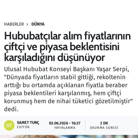
Gündem
HABERLER
DÜNYA
Haber
Hububatçılar alım fiyatlarının
Kültür Sanat
çiftçi ve piyasa beklentisini
karşıladığını düşünüyor
Kurumsal Haberler
Ulusal Hububat Konseyi Başkanı Yaşar Serpi,
Lezzet Durağı
"Dünyada fiyatların stabil gittiği, rekoltenin
arttığı bu ortamda açıklanan fiyatla beraber
Memur ve Kamu
piyasa beklentileri karşılanmış, hem çiftçi
korunmuş hem de nihai tüketici gözetilmiştir"
Otomobil
dedi.
Oyun
SAMET TUNÇ
02.06.2026 - 16:37
2 DK
EDITÖR
YAYINLANMA
OKUNMA SÜRESI
Ramazan