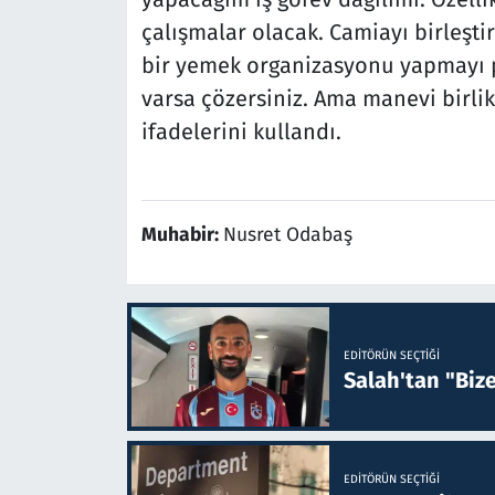
çalışmalar olacak. Camiayı birleşti
bir yemek organizasyonu yapmayı p
varsa çözersiniz. Ama manevi birlik
ifadelerini kullandı.
Muhabir:
Nusret Odabaş
EDITÖRÜN SEÇTIĞI
Salah'tan "Biz
EDITÖRÜN SEÇTIĞI