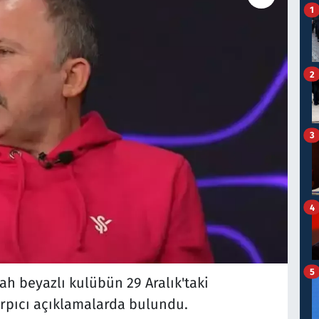
1
2
3
4
5
ah beyazlı kulübün 29 Aralık'taki
çarpıcı açıklamalarda bulundu.