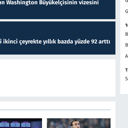
G
nın Washington Büyükelçisinin vizesini
G
1
B
i ikinci çeyrekte yıllık bazda yüzde 92 arttı
B
A
1
S