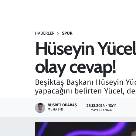
Resmi İlanlar
Rüya Tabirleri
HABERLER
SPOR
Hüseyin Yücel'
Sağlık
olay cevap!
Savunma Sanayi
Seçim 2023
Beşiktaş Başkanı Hüseyin Yüce
yapacağını belirten Yücel, den
Spor
NUSRET ODABAŞ
25.12.2024 - 13:11
Teknoloji ve Bilim
MUHABIR
YAYINLANMA
Televizyon