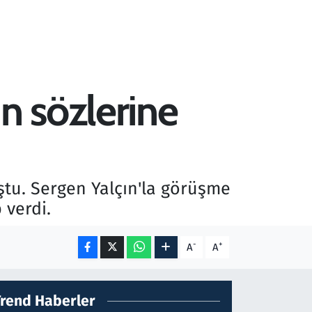
n sözlerine
uştu. Sergen Yalçın'la görüşme
 verdi.
-
+
A
A
Trend Haberler