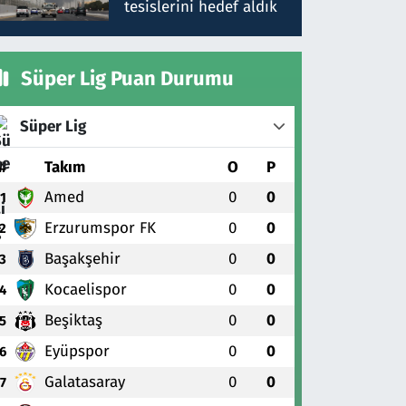
tesislerini hedef aldık
Süper Lig Puan Durumu
Süper Lig
#
Takım
O
P
Amed
0
0
1
Erzurumspor FK
0
0
2
Başakşehir
0
0
3
Kocaelispor
0
0
4
Beşiktaş
0
0
5
Eyüpspor
0
0
6
Galatasaray
0
0
7