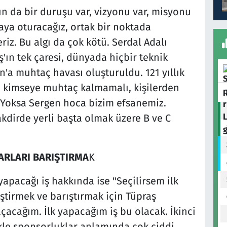
ş'ın da bir duruşu var, vizyonu var, misyonu
saya oturacağız, ortak bir noktada
riz. Bu algı da çok kötü. Serdal Adalı
ş'ın tek çaresi, dünyada hiçbir teknik
n'a muhtaç havası oluşturuldu. 121 yıllık
, kimseye muhtaç kalmamalı, kişilerden
 Yoksa Sergen hoca bizim efsanemiz.
kdirde yerli başta olmak üzere B ve C
ARLARI BARIŞTIRMA
K
yapacağı iş hakkında ise "Seçilirsem ilk
eştirmek ve barıştırmak için Tüpraş
çacağım. İlk yapacağım iş bu olacak. İkinci
ikle sponsorluklar anlamında çok ciddi