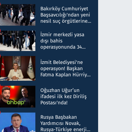
Bakırköy Cumhuriyet
Başsavcılığı'ndan yeni
nesil suç örgütlerine
operasyon: 50 şüpheli
hakkında gözaltı kararı
İzmir merkezli yasa
dışı bahis
operasyonunda 34
gözaltı: Yaklaşık 2
Milyar liralık para
İzmit Belediyesi'ne
trafiği tespit edildi
operasyon! Başkan
Fatma Kaplan Hürriyet
ve eşi gözaltına alındı
Oğuzhan Uğur’un
ifadesi ilk kez Diriliş
Postası'nda!
Rusya Başbakan
Yardımcısı Novak,
Rusya-Türkiye enerji