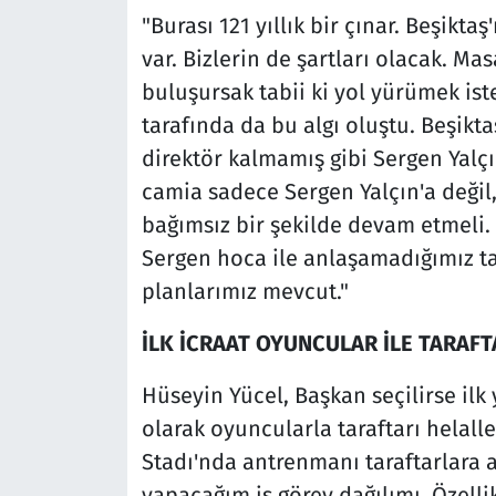
"Burası 121 yıllık bir çınar. Beşikta
var. Bizlerin de şartları olacak. Ma
buluşursak tabii ki yol yürümek iste
tarafında da bu algı oluştu. Beşikta
direktör kalmamış gibi Sergen Yalçı
camia sadece Sergen Yalçın'a değil
bağımsız bir şekilde devam etmeli.
Sergen hoca ile anlaşamadığımız ta
planlarımız mevcut."
İLK İCRAAT OYUNCULAR İLE TARAFT
Hüseyin Yücel, Başkan seçilirse ilk 
olarak oyuncularla taraftarı helall
Stadı'nda antrenmanı taraftarlara a
yapacağım iş görev dağılımı. Özell