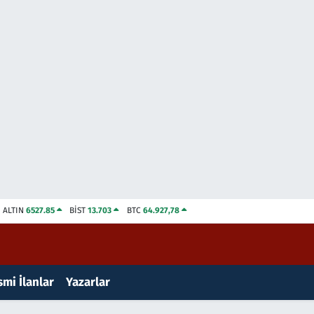
ALTIN
6527.85
BİST
13.703
BTC
64.927,78
mi İlanlar
Yazarlar