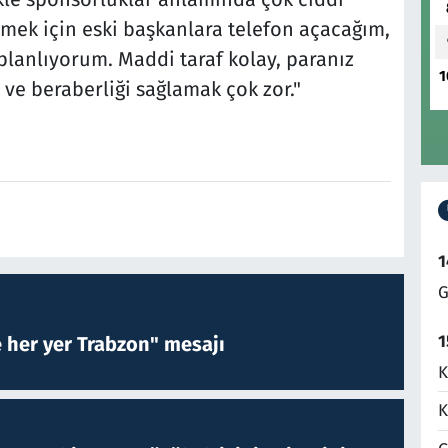
rmek için eski başkanlara telefon açacağım,
lanlıyorum. Maddi taraf kolay, paranız
1
 ve beraberliği sağlamak çok zor."
1
G
1
e her yer Trabzon" mesajı
K
K