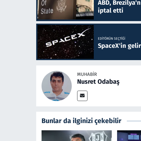
ABD, Brezilya'
iptal etti
EDITÖRÜN SEÇTIĞI
SpaceX'in gelir
MUHABIR
Nusret Odabaş
Bunlar da ilginizi çekebilir