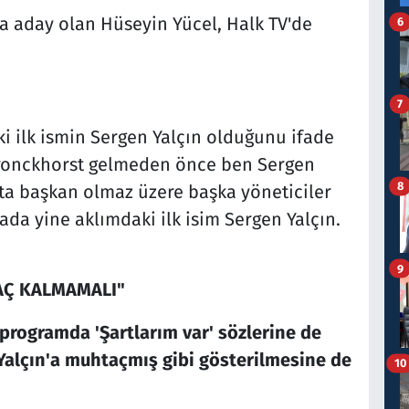
a aday olan Hüseyin Yücel, Halk TV'de
6
7
i ilk ismin Sergen Yalçın olduğunu ifade
Bronckhorst gelmeden önce ben Sergen
8
şta başkan olmaz üzere başka yöneticiler
da yine aklımdaki ilk isim Sergen Yalçın.
9
AÇ KALMAMALI"
 programda 'Şartlarım var' sözlerine de
Yalçın'a muhtaçmış gibi gösterilmesine de
10