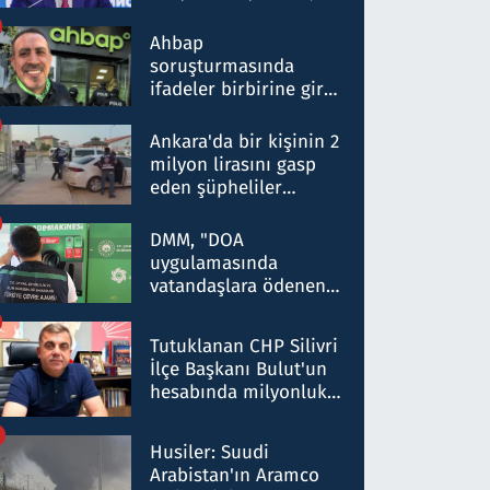
ortaklığının stratejik
nitelikte olduğunu
Ahbap
belirtti
soruşturmasında
ifadeler birbirine girdi:
Dokuz şüphelinin
ifadelerinden ortaya
Ankara'da bir kişinin 2
çıkan tablo şok etti
milyon lirasını gasp
eden şüpheliler
Kırıkkale'de yakalandı
DMM, "DOA
uygulamasında
vatandaşlara ödenen
iade tutarlarının
düşürüldüğü" iddiasını
Tutuklanan CHP Silivri
yalanladı
İlçe Başkanı Bulut'un
hesabında milyonluk
para trafiğine: Patron
talimat verdi, ben
Husiler: Suudi
gönderdim
Arabistan'ın Aramco