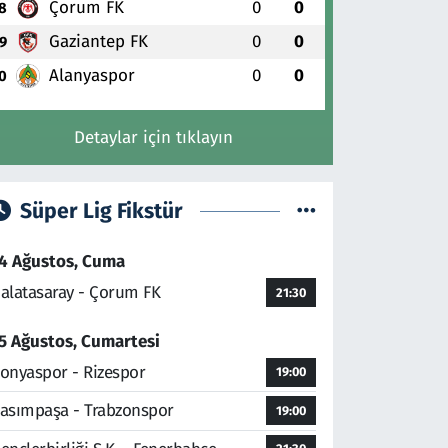
Çorum FK
0
0
8
Gaziantep FK
0
0
9
Alanyaspor
0
0
0
Detaylar için tıklayın
Süper Lig Fikstür
4 Ağustos, Cuma
alatasaray - Çorum FK
21:30
5 Ağustos, Cumartesi
onyaspor - Rizespor
19:00
asımpaşa - Trabzonspor
19:00