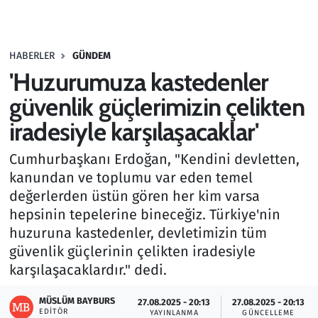
Gündem
HABERLER
GÜNDEM
Haber
'Huzurumuza kastedenler
Kültür Sanat
güvenlik güçlerimizin çelikten
iradesiyle karşılaşacaklar'
Kurumsal Haberler
Cumhurbaşkanı Erdoğan, "Kendini devletten,
Lezzet Durağı
kanundan ve toplumu var eden temel
değerlerden üstün gören her kim varsa
Memur ve Kamu
hepsinin tepelerine bineceğiz. Türkiye'nin
huzuruna kastedenler, devletimizin tüm
Otomobil
güvenlik güçlerinin çelikten iradesiyle
karşılaşacaklardır." dedi.
Oyun
MÜSLÜM BAYBURS
27.08.2025 - 20:13
27.08.2025 - 20:13
EDITÖR
Ramazan
YAYINLANMA
GÜNCELLEME