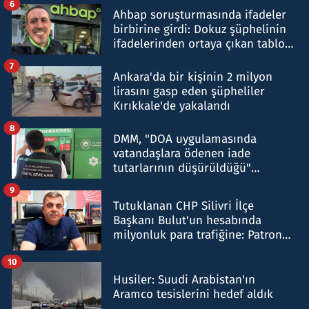
6
Ahbap soruşturmasında ifadeler
birbirine girdi: Dokuz şüphelinin
ifadelerinden ortaya çıkan tablo
şok etti
7
Ankara'da bir kişinin 2 milyon
lirasını gasp eden şüpheliler
Kırıkkale'de yakalandı
8
DMM, "DOA uygulamasında
vatandaşlara ödenen iade
tutarlarının düşürüldüğü"
iddiasını yalanladı
9
Tutuklanan CHP Silivri İlçe
Başkanı Bulut'un hesabında
milyonluk para trafiğine: Patron
talimat verdi, ben gönderdim
10
Husiler: Suudi Arabistan'ın
Aramco tesislerini hedef aldık