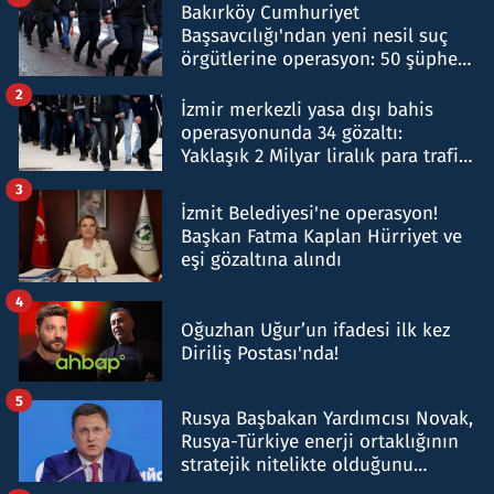
Bakırköy Cumhuriyet
Başsavcılığı'ndan yeni nesil suç
örgütlerine operasyon: 50 şüpheli
hakkında gözaltı kararı
2
İzmir merkezli yasa dışı bahis
operasyonunda 34 gözaltı:
Yaklaşık 2 Milyar liralık para trafiği
tespit edildi
3
İzmit Belediyesi'ne operasyon!
Başkan Fatma Kaplan Hürriyet ve
eşi gözaltına alındı
4
Oğuzhan Uğur’un ifadesi ilk kez
Diriliş Postası'nda!
5
Rusya Başbakan Yardımcısı Novak,
Rusya-Türkiye enerji ortaklığının
stratejik nitelikte olduğunu
belirtti