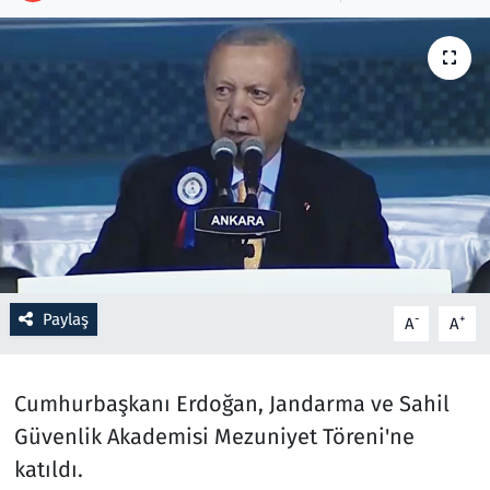
Resmi İlanlar
Rüya Tabirleri
Sağlık
Savunma Sanayi
Seçim 2023
Paylaş
-
+
A
A
Spor
Teknoloji ve Bilim
Cumhurbaşkanı Erdoğan, Jandarma ve Sahil
Güvenlik Akademisi Mezuniyet Töreni'ne
Televizyon
katıldı.