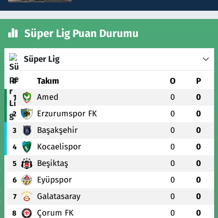
Süper Lig Puan Durumu
Süper Lig
#
Takım
O
P
Amed
0
0
1
Erzurumspor FK
0
0
2
Başakşehir
0
0
3
Kocaelispor
0
0
4
Beşiktaş
0
0
5
Eyüpspor
0
0
6
Galatasaray
0
0
7
Çorum FK
0
0
8