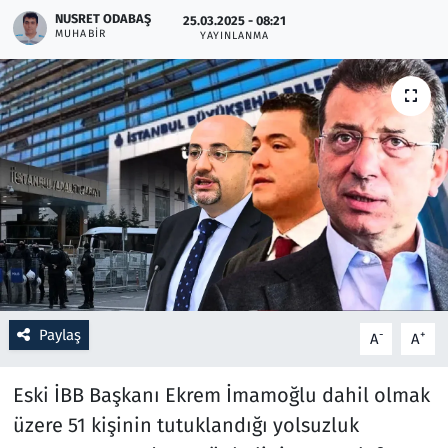
NUSRET ODABAŞ
25.03.2025 - 08:21
MUHABIR
YAYINLANMA
Resmi İlanlar
Rüya Tabirleri
Sağlık
Savunma Sanayi
Seçim 2023
Spor
Paylaş
-
+
A
A
Teknoloji ve Bilim
Eski İBB Başkanı Ekrem İmamoğlu dahil olmak
Televizyon
üzere 51 kişinin tutuklandığı yolsuzluk