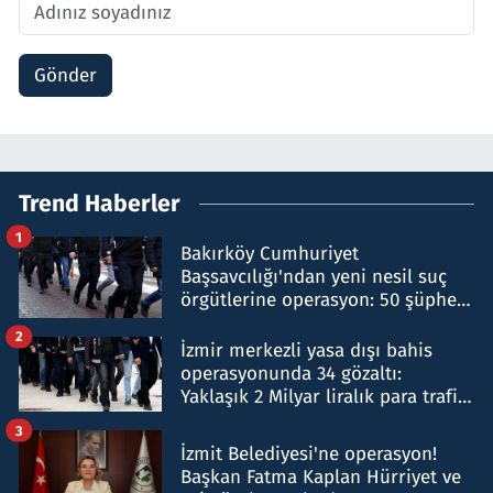
Gönder
Trend Haberler
1
Bakırköy Cumhuriyet
Başsavcılığı'ndan yeni nesil suç
örgütlerine operasyon: 50 şüpheli
hakkında gözaltı kararı
2
İzmir merkezli yasa dışı bahis
operasyonunda 34 gözaltı:
Yaklaşık 2 Milyar liralık para trafiği
tespit edildi
3
İzmit Belediyesi'ne operasyon!
Başkan Fatma Kaplan Hürriyet ve