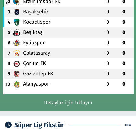
Erzurumspor FK
0
0
2
Başakşehir
0
0
3
Kocaelispor
0
0
4
Beşiktaş
0
0
5
Eyüpspor
0
0
6
Galatasaray
0
0
7
Çorum FK
0
0
8
Gaziantep FK
0
0
9
Alanyaspor
0
0
10
Detaylar için tıklayın
Süper Lig Fikstür