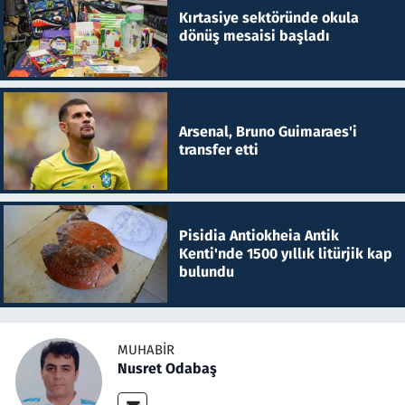
Kırtasiye sektöründe okula
dönüş mesaisi başladı
Arsenal, Bruno Guimaraes'i
transfer etti
Pisidia Antiokheia Antik
Kenti'nde 1500 yıllık litürjik kap
bulundu
MUHABIR
Nusret Odabaş