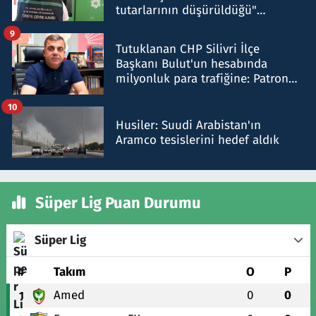
tutarlarının düşürüldüğü"
iddiasını yalanladı
9
Tutuklanan CHP Silivri İlçe
Başkanı Bulut'un hesabında
milyonluk para trafiğine: Patron
talimat verdi, ben gönderdim
10
Husiler: Suudi Arabistan'ın
Aramco tesislerini hedef aldık
Süper Lig Puan Durumu
Süper Lig
#
Takım
O
P
Amed
0
0
1