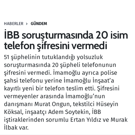
Gündem
HABERLER
GÜNDEM
Haber
İBB soruşturmasında 20 isim
Kültür Sanat
telefon şifresini vermedi
51 şüphelinin tutuklandığı yolsuzluk
Kurumsal Haberler
soruşturmasında 20 şüpheli telefonunun
şifresini vermedi. İmamoğlu ayrıca polise
Lezzet Durağı
şahsi telefonu yerine İmamoğlu İnşaat’a
Memur ve Kamu
kayıtlı yeni bir telefon teslim etti. Şifresini
vermeyenler arasında İmamoğlu’nun
Otomobil
danışmanı Murat Ongun, tekstilci Hüseyin
Köksal, inşaatçı Adem Soytekin, İBB
Oyun
iştiraklerinden sorumlu Ertan Yıldız ve Murak
İlbak var.
Ramazan