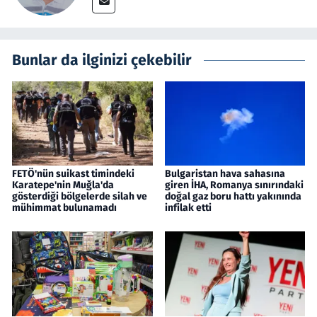
Bunlar da ilginizi çekebilir
FETÖ'nün suikast timindeki
Bulgaristan hava sahasına
Karatepe'nin Muğla'da
giren İHA, Romanya sınırındaki
gösterdiği bölgelerde silah ve
doğal gaz boru hattı yakınında
mühimmat bulunamadı
infilak etti