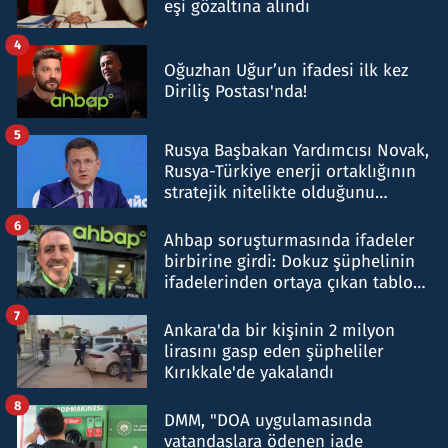
eşi gözaltına alındı
4
Oğuzhan Uğur’un ifadesi ilk kez
Diriliş Postası'nda!
5
Rusya Başbakan Yardımcısı Novak,
Rusya-Türkiye enerji ortaklığının
stratejik nitelikte olduğunu
belirtti
6
Ahbap soruşturmasında ifadeler
birbirine girdi: Dokuz şüphelinin
ifadelerinden ortaya çıkan tablo
şok etti
7
Ankara'da bir kişinin 2 milyon
lirasını gasp eden şüpheliler
Kırıkkale'de yakalandı
8
DMM, "DOA uygulamasında
vatandaşlara ödenen iade