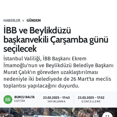
Gündem
HABERLER
GÜNDEM
Haber
İBB ve Beylikdüzü
Kültür Sanat
başkanvekili Çarşamba günü
seçilecek
Kurumsal Haberler
İstanbul Valiliği, İBB Başkanı Ekrem
Lezzet Durağı
İmamoğlu'nun ve Beylikdüzü Belediye Başkanı
Murat Çalık'ın görevden uzaklaştırılması
Memur ve Kamu
nedeniyle iki belediyede de 26 Mart'ta meclis
toplantısı yapılacağını duyurdu.
Otomobil
BURCU BALTA
23.03.2025 - 17:43
23.03.2025 - 17:52
EDITÖR
Oyun
YAYINLANMA
GÜNCELLEME
Ramazan