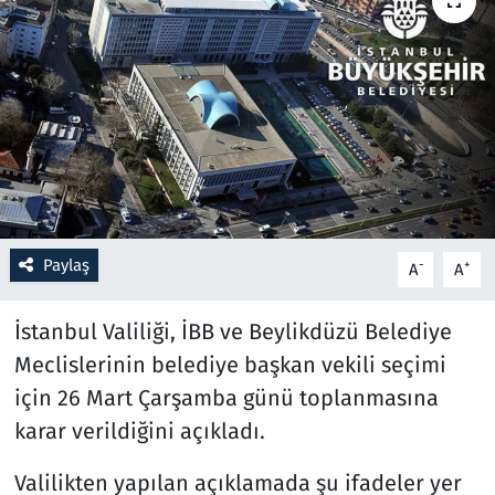
Resmi İlanlar
Rüya Tabirleri
Sağlık
Savunma Sanayi
Paylaş
-
+
A
A
Seçim 2023
İstanbul Valiliği, İBB ve Beylikdüzü Belediye
Spor
Meclislerinin belediye başkan vekili seçimi
Teknoloji ve Bilim
için 26 Mart Çarşamba günü toplanmasına
karar verildiğini açıkladı.
Televizyon
Valilikten yapılan açıklamada şu ifadeler yer