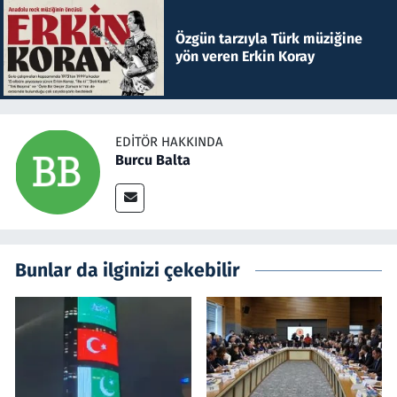
Özgün tarzıyla Türk müziğine
yön veren Erkin Koray
EDITÖR HAKKINDA
Burcu Balta
Bunlar da ilginizi çekebilir