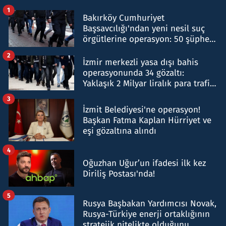
1
Bakırköy Cumhuriyet
Başsavcılığı'ndan yeni nesil suç
örgütlerine operasyon: 50 şüpheli
hakkında gözaltı kararı
2
İzmir merkezli yasa dışı bahis
operasyonunda 34 gözaltı:
Yaklaşık 2 Milyar liralık para trafiği
tespit edildi
3
İzmit Belediyesi'ne operasyon!
Başkan Fatma Kaplan Hürriyet ve
eşi gözaltına alındı
4
Oğuzhan Uğur’un ifadesi ilk kez
Diriliş Postası'nda!
5
Rusya Başbakan Yardımcısı Novak,
Rusya-Türkiye enerji ortaklığının
stratejik nitelikte olduğunu