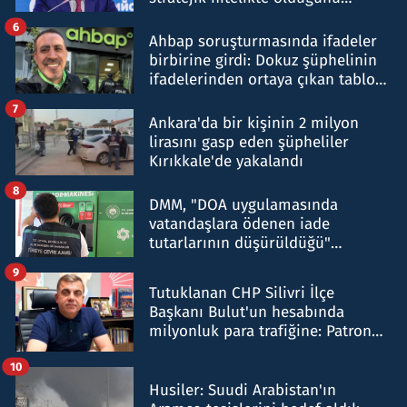
belirtti
6
Ahbap soruşturmasında ifadeler
birbirine girdi: Dokuz şüphelinin
ifadelerinden ortaya çıkan tablo
şok etti
7
Ankara'da bir kişinin 2 milyon
lirasını gasp eden şüpheliler
Kırıkkale'de yakalandı
8
DMM, "DOA uygulamasında
vatandaşlara ödenen iade
tutarlarının düşürüldüğü"
iddiasını yalanladı
9
Tutuklanan CHP Silivri İlçe
Başkanı Bulut'un hesabında
milyonluk para trafiğine: Patron
talimat verdi, ben gönderdim
10
Husiler: Suudi Arabistan'ın