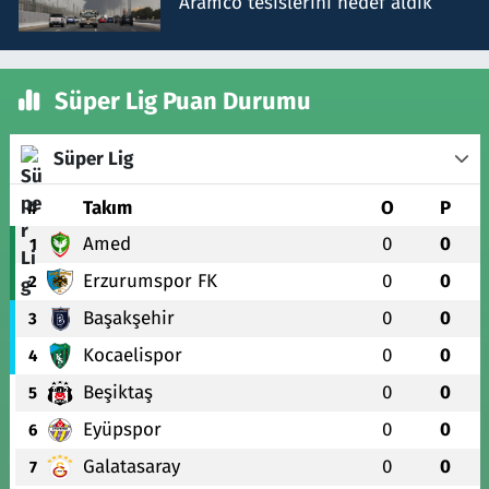
Aramco tesislerini hedef aldık
Süper Lig Puan Durumu
Süper Lig
#
Takım
O
P
Amed
0
0
1
Erzurumspor FK
0
0
2
Başakşehir
0
0
3
Kocaelispor
0
0
4
Beşiktaş
0
0
5
Eyüpspor
0
0
6
Galatasaray
0
0
7