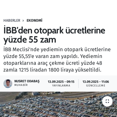
Gündem
HABERLER
EKONOMI
Haber
İBB'den otopark ücretlerine
Kültür Sanat
yüzde 55 zam
İBB Meclisi'nde yediemin otopark ücretlerine
Kurumsal Haberler
yüzde 55,55'e varan zam yapıldı. Yediemin
otoparklarına araç çekme ücreti yüzde 48
Lezzet Durağı
zamla 1215 liradan 1800 liraya yükseltildi.
Memur ve Kamu
NUSRET ODABAŞ
13.09.2025 - 09:15
13.09.2025 - 11:06
MUHABIR
YAYINLANMA
GÜNCELLEME
Otomobil
Oyun
Ramazan