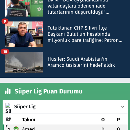
vatandaşlara ödenen iade
tutarlarının düşürüldüğü"
iddiasını yalanladı
9
Tutuklanan CHP Silivri İlçe
Başkanı Bulut'un hesabında
milyonluk para trafiğine: Patron
talimat verdi, ben gönderdim
10
Husiler: Suudi Arabistan'ın
Aramco tesislerini hedef aldık
Süper Lig Puan Durumu
Süper Lig
#
Takım
O
P
Amed
0
0
1