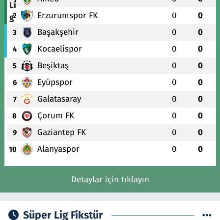
Erzurumspor FK
0
0
2
Başakşehir
0
0
3
Kocaelispor
0
0
4
Beşiktaş
0
0
5
Eyüpspor
0
0
6
Galatasaray
0
0
7
Çorum FK
0
0
8
Gaziantep FK
0
0
9
Alanyaspor
0
0
10
Detaylar için tıklayın
Süper Lig Fikstür