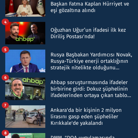
Başkan Fatma Kaplan Hürriyet ve
eşi gözaltına alındı
4
Oğuzhan Uğur’un ifadesi ilk kez
Diriliş Postası'nda!
5
Rusya Başbakan Yardımcısı Novak,
Rusya-Türkiye enerji ortaklığının
stratejik nitelikte olduğunu
belirtti
6
Ahbap soruşturmasında ifadeler
birbirine girdi: Dokuz şüphelinin
ifadelerinden ortaya çıkan tablo
şok etti
7
Ankara'da bir kişinin 2 milyon
lirasını gasp eden şüpheliler
Kırıkkale'de yakalandı
8
DMM, "DOA uygulamasında