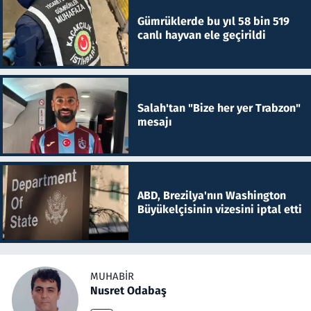
Gümrüklerde bu yıl 58 bin 519
canlı hayvan ele geçirildi
Salah'tan "Bize her yer Trabzon"
mesajı
ABD, Brezilya'nın Washington
Büyükelçisinin vizesini iptal etti
MUHABIR
Nusret Odabaş