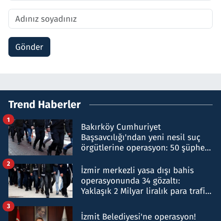
Gönder
Trend Haberler
1
Bakırköy Cumhuriyet
Başsavcılığı'ndan yeni nesil suç
örgütlerine operasyon: 50 şüpheli
hakkında gözaltı kararı
2
İzmir merkezli yasa dışı bahis
operasyonunda 34 gözaltı:
Yaklaşık 2 Milyar liralık para trafiği
tespit edildi
3
İzmit Belediyesi'ne operasyon!