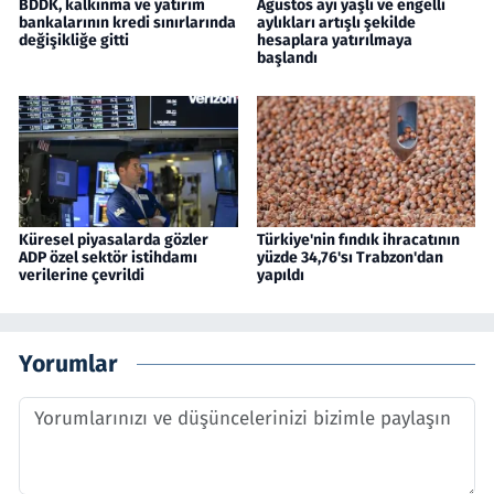
BDDK, kalkınma ve yatırım
Ağustos ayı yaşlı ve engelli
bankalarının kredi sınırlarında
aylıkları artışlı şekilde
değişikliğe gitti
hesaplara yatırılmaya
başlandı
Küresel piyasalarda gözler
Türkiye'nin fındık ihracatının
ADP özel sektör istihdamı
yüzde 34,76'sı Trabzon'dan
verilerine çevrildi
yapıldı
Yorumlar