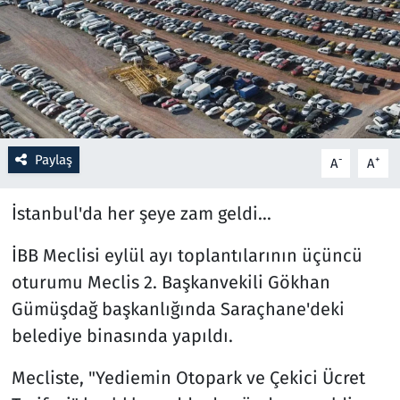
Resmi İlanlar
Rüya Tabirleri
Sağlık
Paylaş
-
+
A
A
Savunma Sanayi
İstanbul'da her şeye zam geldi...
Seçim 2023
İBB Meclisi eylül ayı toplantılarının üçüncü
Spor
oturumu Meclis 2. Başkanvekili Gökhan
Gümüşdağ başkanlığında Saraçhane'deki
Teknoloji ve Bilim
belediye binasında yapıldı.
Televizyon
Mecliste, "Yediemin Otopark ve Çekici Ücret