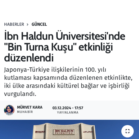
Gündem
HABERLER
GÜNCEL
Haber
İbn Haldun Üniversitesi'nde
Kültür Sanat
"Bin Turna Kuşu" etkinliği
düzenlendi
Kurumsal Haberler
Japonya-Türkiye ilişkilerinin 100. yılı
Lezzet Durağı
kutlaması kapsamında düzenlenen etkinlikte,
iki ülke arasındaki kültürel bağlar ve işbirliği
Memur ve Kamu
vurgulandı.
Otomobil
MÜRVET KARA
03.12.2024 - 17:57
MUHABIR
YAYINLANMA
Oyun
Ramazan