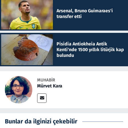
Arsenal, Bruno Guimaraes'i
transfer etti
Pisidia Antiokheia Antik
Kenti'nde 1500 yıllık litürjik kap
bulundu
MUHABIR
Mürvet Kara
Bunlar da ilginizi çekebilir