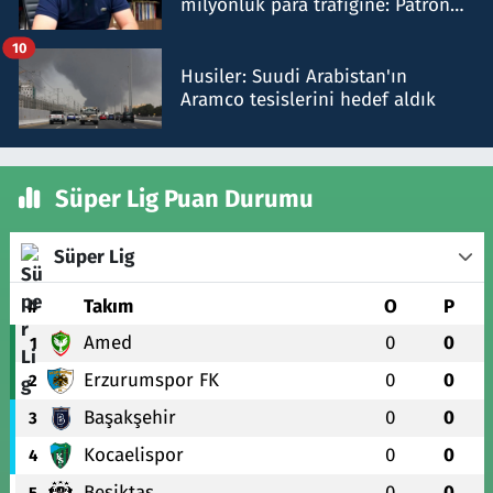
milyonluk para trafiğine: Patron
talimat verdi, ben gönderdim
10
Husiler: Suudi Arabistan'ın
Aramco tesislerini hedef aldık
Süper Lig Puan Durumu
Süper Lig
#
Takım
O
P
Amed
0
0
1
Erzurumspor FK
0
0
2
Başakşehir
0
0
3
Kocaelispor
0
0
4
Beşiktaş
0
0
5