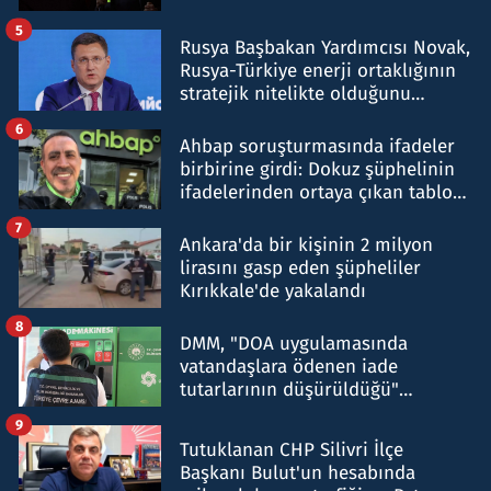
5
Rusya Başbakan Yardımcısı Novak,
Rusya-Türkiye enerji ortaklığının
stratejik nitelikte olduğunu
belirtti
6
Ahbap soruşturmasında ifadeler
birbirine girdi: Dokuz şüphelinin
ifadelerinden ortaya çıkan tablo
şok etti
7
Ankara'da bir kişinin 2 milyon
lirasını gasp eden şüpheliler
Kırıkkale'de yakalandı
8
DMM, "DOA uygulamasında
vatandaşlara ödenen iade
tutarlarının düşürüldüğü"
iddiasını yalanladı
9
Tutuklanan CHP Silivri İlçe
Başkanı Bulut'un hesabında