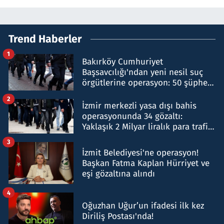
Trend Haberler
1
Bakırköy Cumhuriyet
Başsavcılığı'ndan yeni nesil suç
örgütlerine operasyon: 50 şüpheli
hakkında gözaltı kararı
2
İzmir merkezli yasa dışı bahis
operasyonunda 34 gözaltı:
Yaklaşık 2 Milyar liralık para trafiği
tespit edildi
3
İzmit Belediyesi'ne operasyon!
Başkan Fatma Kaplan Hürriyet ve
eşi gözaltına alındı
4
Oğuzhan Uğur’un ifadesi ilk kez
Diriliş Postası'nda!