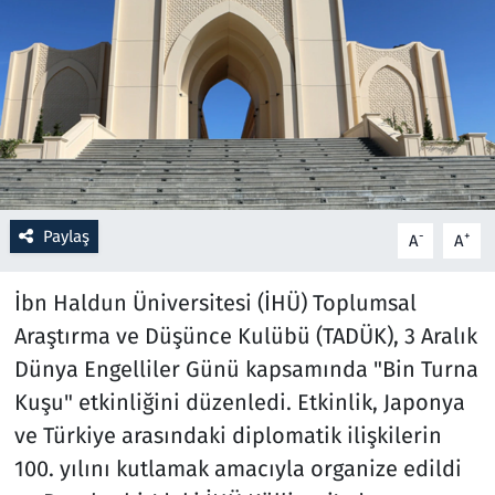
Resmi İlanlar
Rüya Tabirleri
Sağlık
Savunma Sanayi
Paylaş
-
+
A
A
Seçim 2023
İbn Haldun Üniversitesi (İHÜ) Toplumsal
Spor
Araştırma ve Düşünce Kulübü (TADÜK), 3 Aralık
Dünya Engelliler Günü kapsamında "Bin Turna
Teknoloji ve Bilim
Kuşu" etkinliğini düzenledi. Etkinlik, Japonya
ve Türkiye arasındaki diplomatik ilişkilerin
Televizyon
100. yılını kutlamak amacıyla organize edildi