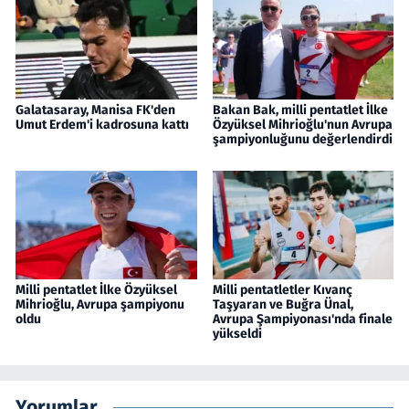
Galatasaray, Manisa FK'den
Bakan Bak, milli pentatlet İlke
Umut Erdem'i kadrosuna kattı
Özyüksel Mihrioğlu'nun Avrupa
şampiyonluğunu değerlendirdi
Milli pentatlet İlke Özyüksel
Milli pentatletler Kıvanç
Mihrioğlu, Avrupa şampiyonu
Taşyaran ve Buğra Ünal,
oldu
Avrupa Şampiyonası'nda finale
yükseldi
Yorumlar