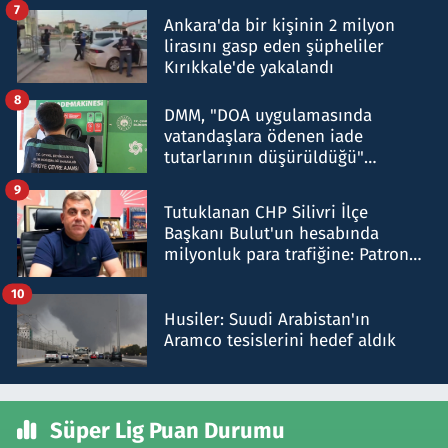
7
Ankara'da bir kişinin 2 milyon
lirasını gasp eden şüpheliler
Kırıkkale'de yakalandı
8
DMM, "DOA uygulamasında
vatandaşlara ödenen iade
tutarlarının düşürüldüğü"
iddiasını yalanladı
9
Tutuklanan CHP Silivri İlçe
Başkanı Bulut'un hesabında
milyonluk para trafiğine: Patron
talimat verdi, ben gönderdim
10
Husiler: Suudi Arabistan'ın
Aramco tesislerini hedef aldık
Süper Lig Puan Durumu