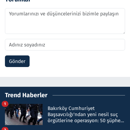
Gönder
Trend Haberler
1
Bakırköy Cumhuriyet
Başsavcılığı'ndan yeni nesil suç
örgütlerine operasyon: 50 şüpheli
hakkında gözaltı kararı
2