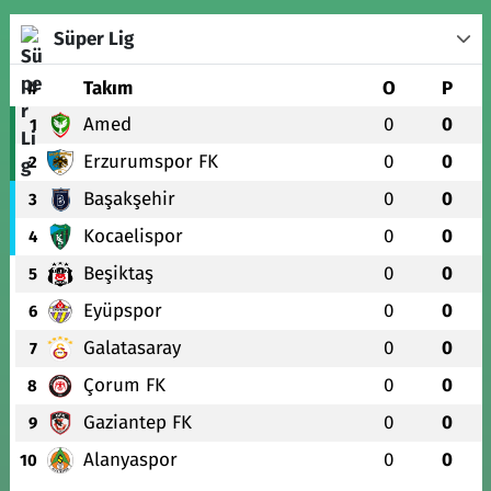
Süper Lig
#
Takım
O
P
Amed
0
0
1
Erzurumspor FK
0
0
2
Başakşehir
0
0
3
Kocaelispor
0
0
4
Beşiktaş
0
0
5
Eyüpspor
0
0
6
Galatasaray
0
0
7
Çorum FK
0
0
8
Gaziantep FK
0
0
9
Alanyaspor
0
0
10