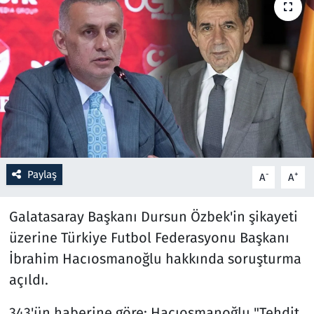
Resmi İlanlar
Rüya Tabirleri
Sağlık
Savunma Sanayi
Paylaş
Seçim 2023
-
+
A
A
Spor
Galatasaray Başkanı Dursun Özbek'in şikayeti
üzerine Türkiye Futbol Federasyonu Başkanı
Teknoloji ve Bilim
İbrahim Hacıosmanoğlu hakkında soruşturma
açıldı.
Televizyon
343'ün haberine göre; Hacıosmanoğlu "Tehdit