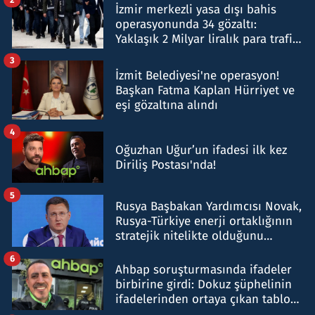
İzmir merkezli yasa dışı bahis
operasyonunda 34 gözaltı:
Yaklaşık 2 Milyar liralık para trafiği
tespit edildi
3
İzmit Belediyesi'ne operasyon!
Başkan Fatma Kaplan Hürriyet ve
eşi gözaltına alındı
4
Oğuzhan Uğur’un ifadesi ilk kez
Diriliş Postası'nda!
5
Rusya Başbakan Yardımcısı Novak,
Rusya-Türkiye enerji ortaklığının
stratejik nitelikte olduğunu
belirtti
6
Ahbap soruşturmasında ifadeler
birbirine girdi: Dokuz şüphelinin
ifadelerinden ortaya çıkan tablo
şok etti