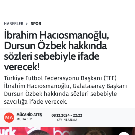
Gündem
HABERLER
SPOR
Haber
İbrahim Hacıosmanoğlu,
Kültür Sanat
Dursun Özbek hakkında
sözleri sebebiyle ifade
Kurumsal Haberler
verecek!
Lezzet Durağı
Türkiye Futbol Federasyonu Başkanı (TFF)
İbrahim Hacıosmanoğlu, Galatasaray Başkanı
Memur ve Kamu
Dursun Özbek hakkında sözleri sebebiyle
savcılığa ifade verecek.
Otomobil
MÜCAHID ATEŞ
08.12.2024 - 22:22
Oyun
MUHABIR
YAYINLANMA
Ramazan