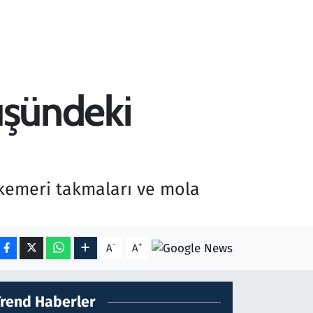
nüşündeki
 kemeri takmaları ve mola
-
+
A
A
Trend Haberler