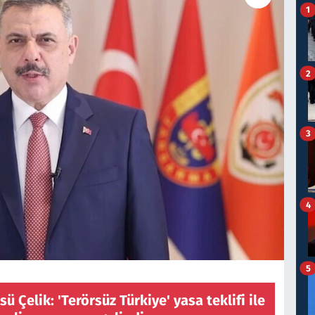
1
2
3
4
5
ü Çelik: 'Terörsüz Türkiye' yasa teklifi ile