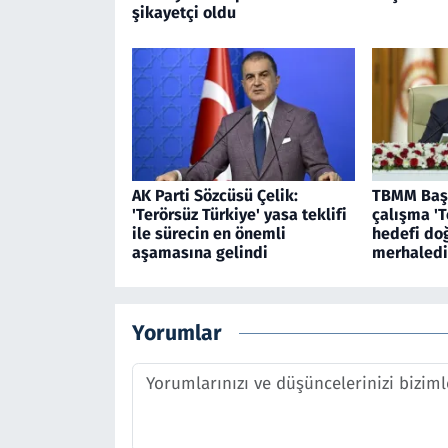
şikayetçi oldu
AK Parti Sözcüsü Çelik:
TBMM Başk
'Terörsüz Türkiye' yasa teklifi
çalışma 'T
ile sürecin en önemli
hedefi do
aşamasına gelindi
merhaledi
Yorumlar