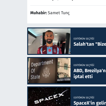
Muhabir:
Samet Tunç
EDITÖRÜN SEÇTIĞI
Salah'tan "Biz
EDITÖRÜN SEÇTIĞI
ABD, Brezilya'
iptal etti
EDITÖRÜN SEÇTIĞI
SpaceX'in gelir