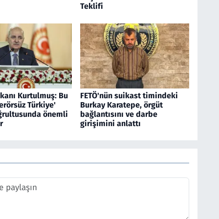
Teklifi
anı Kurtulmuş: Bu
FETÖ'nün suikast timindeki
erörsüz Türkiye'
Burkay Karatepe, örgüt
ğrultusunda önemli
bağlantısını ve darbe
r
girişimini anlattı