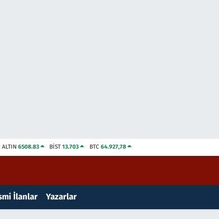
ALTIN
6508.83
BİST
13.703
BTC
64.927,78
mi İlanlar
Yazarlar