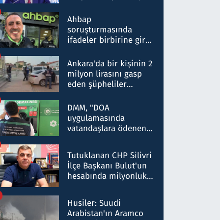
ortaklığının stratejik
nitelikte olduğunu
Ahbap
belirtti
soruşturmasında
ifadeler birbirine girdi:
Dokuz şüphelinin
ifadelerinden ortaya
Ankara'da bir kişinin 2
çıkan tablo şok etti
milyon lirasını gasp
eden şüpheliler
Kırıkkale'de yakalandı
DMM, "DOA
uygulamasında
vatandaşlara ödenen
iade tutarlarının
düşürüldüğü" iddiasını
Tutuklanan CHP Silivri
yalanladı
İlçe Başkanı Bulut'un
hesabında milyonluk
para trafiğine: Patron
talimat verdi, ben
Husiler: Suudi
gönderdim
Arabistan'ın Aramco