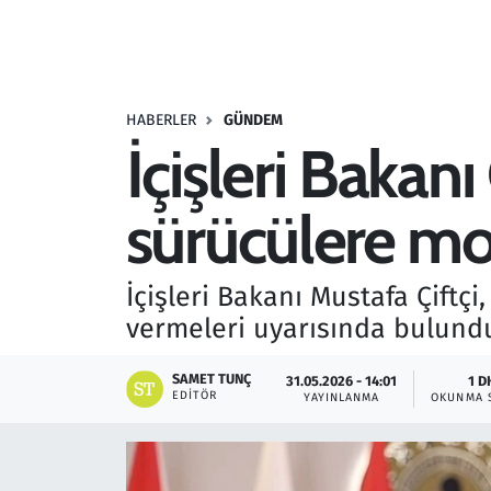
Resmi İlanlar
Rüya Tabirleri
HABERLER
GÜNDEM
İçişleri Bakanı
Sağlık
sürücülere mol
Savunma Sanayi
Seçim 2023
İçişleri Bakanı Mustafa Çiftç
vermeleri uyarısında bulund
Spor
SAMET TUNÇ
31.05.2026 - 14:01
1 D
Teknoloji ve Bilim
EDITÖR
YAYINLANMA
OKUNMA 
Televizyon