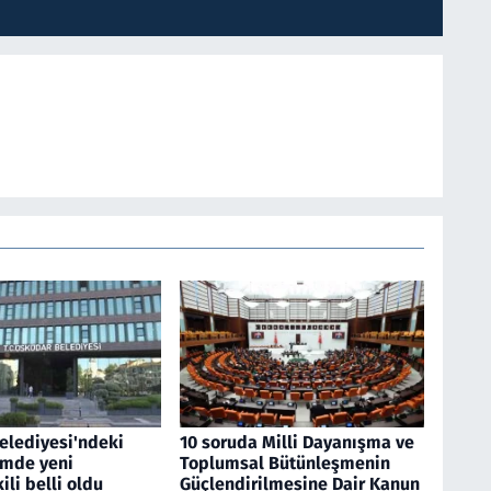
elediyesi'ndeki
10 soruda Milli Dayanışma ve
imde yeni
Toplumsal Bütünleşmenin
li belli oldu
Güçlendirilmesine Dair Kanun