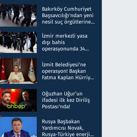
Bakırköy Cumhuriyet
Başsavcılığı'ndan yeni
nesil suç örgütlerine
operasyon: 50 şüpheli
hakkında gözaltı kararı
İzmir merkezli yasa
dışı bahis
operasyonunda 34
gözaltı: Yaklaşık 2
Milyar liralık para
İzmit Belediyesi'ne
trafiği tespit edildi
operasyon! Başkan
Fatma Kaplan Hürriyet
ve eşi gözaltına alındı
Oğuzhan Uğur’un
ifadesi ilk kez Diriliş
Postası'nda!
Rusya Başbakan
Yardımcısı Novak,
Rusya-Türkiye enerji