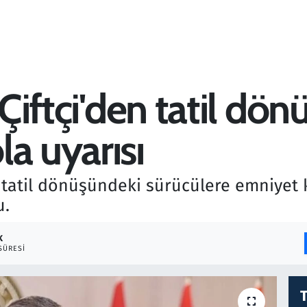
 Çiftçi'den tatil dö
a uyarısı
i, tatil dönüşündeki sürücülere emniyet
u.
K
SÜRESI