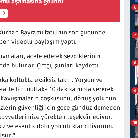
emli aşamasına gelindi
6
 Kurban Bayramı tatilinin son gününde
7
ben videolu paylaşım yaptı.
uymaları, acele ederek sevdiklerinin
8
nda bulunan Çiftçi, şunları kaydetti:
a koltukta eksiksiz takın. Yorgun ve
saatte bir mutlaka 10 dakika mola vererek
9
n. Kavuşmaların coşkusunu, dönüş yolunun
sizlerin güvenliği için gece gündüz demeden
uvvetlerimize yürekten teşekkür ediyor,
10
sız ve esenlik dolu yolculuklar diliyorum.
lsun."