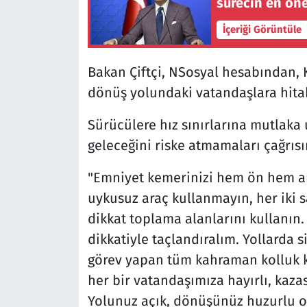
sürecin en ön
İçeriği Görüntüle
Bakan Çiftçi, NSosyal hesabından,
dönüş yolundaki vatandaşlara hita
Sürücülere hız sınırlarına mutlaka 
geleceğini riske atmamaları çağrısı
"Emniyet kemerinizi hem ön hem ark
uykusuz araç kullanmayın, her iki 
dikkat toplama alanlarını kullanı
dikkatiyle taçlandıralım. Yollarda 
görev yapan tüm kahraman kolluk k
her bir vatandaşımıza hayırlı, kaza
Yolunuz açık, dönüşünüz huzurlu o