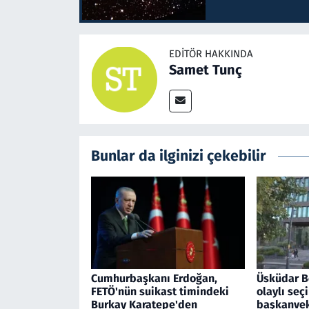
EDITÖR HAKKINDA
Samet Tunç
Bunlar da ilginizi çekebilir
Cumhurbaşkanı Erdoğan,
Üsküdar B
FETÖ'nün suikast timindeki
olaylı seç
Burkay Karatepe'den
başkanveki