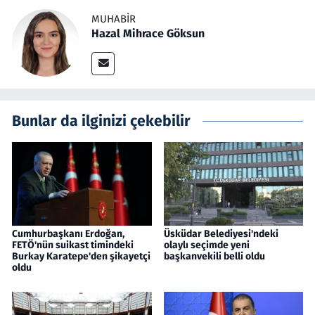
MUHABIR
Hazal Mihrace Göksun
Bunlar da ilginizi çekebilir
Cumhurbaşkanı Erdoğan,
Üsküdar Belediyesi'ndeki
FETÖ'nün suikast timindeki
olaylı seçimde yeni
Burkay Karatepe'den şikayetçi
başkanvekili belli oldu
oldu