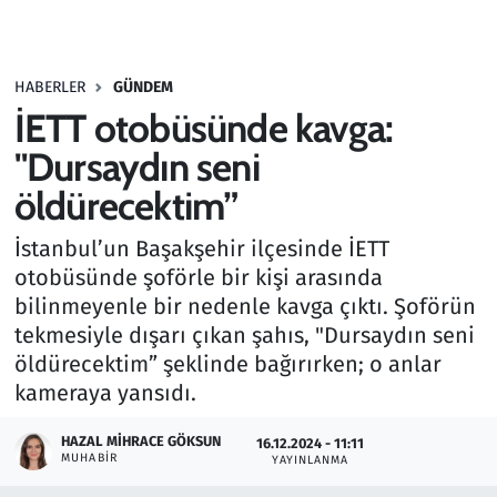
Gündem
HABERLER
GÜNDEM
Haber
İETT otobüsünde kavga:
Kültür Sanat
"Dursaydın seni
öldürecektim”
Kurumsal Haberler
İstanbul’un Başakşehir ilçesinde İETT
Lezzet Durağı
otobüsünde şoförle bir kişi arasında
bilinmeyenle bir nedenle kavga çıktı. Şoförün
Memur ve Kamu
tekmesiyle dışarı çıkan şahıs, "Dursaydın seni
öldürecektim” şeklinde bağırırken; o anlar
Otomobil
kameraya yansıdı.
Oyun
HAZAL MIHRACE GÖKSUN
16.12.2024 - 11:11
MUHABIR
YAYINLANMA
Ramazan