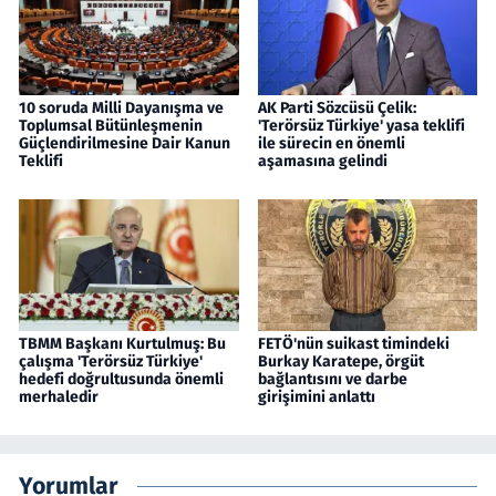
10 soruda Milli Dayanışma ve
AK Parti Sözcüsü Çelik:
Toplumsal Bütünleşmenin
'Terörsüz Türkiye' yasa teklifi
Güçlendirilmesine Dair Kanun
ile sürecin en önemli
Teklifi
aşamasına gelindi
TBMM Başkanı Kurtulmuş: Bu
FETÖ'nün suikast timindeki
çalışma 'Terörsüz Türkiye'
Burkay Karatepe, örgüt
hedefi doğrultusunda önemli
bağlantısını ve darbe
merhaledir
girişimini anlattı
Yorumlar