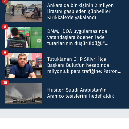
7
Ankara'da bir kişinin 2 milyon
lirasını gasp eden şüpheliler
Kırıkkale'de yakalandı
8
DMM, "DOA uygulamasında
vatandaşlara ödenen iade
tutarlarının düşürüldüğü"
iddiasını yalanladı
9
Tutuklanan CHP Silivri İlçe
Başkanı Bulut'un hesabında
milyonluk para trafiğine: Patron
talimat verdi, ben gönderdim
10
Husiler: Suudi Arabistan'ın
Aramco tesislerini hedef aldık