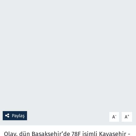
Resmi İlanlar
Rüya Tabirleri
Sağlık
Savunma Sanayi
Seçim 2023
Spor
Teknoloji ve Bilim
Paylaş
-
+
A
A
Televizyon
Olay, dün Başakşehir’de 78F isimli Kayaşehir -