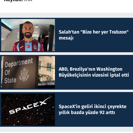
Salah'tan "Bize her yer Trabzon"
mesajı
ABD, Brezilya'nın Washington
Büyükelçisinin vizesini iptal etti
SpaceX'in geliri ikinci çeyrekte
yıllık bazda yüzde 92 arttı