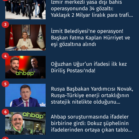
İzmir merkezli yasa dışı bahis
operasyonunda 34 gözaltı:
Yaklaşık 2 Milyar liralık para trafiği
tespit edildi
3
İzmit Belediyesi'ne operasyon!
Başkan Fatma Kaplan Hürriyet ve
eşi gözaltına alındı
4
Oğuzhan Uğur’un ifadesi ilk kez
Diriliş Postası'nda!
5
Rusya Başbakan Yardımcısı Novak,
Rusya-Türkiye enerji ortaklığının
stratejik nitelikte olduğunu
belirtti
6
Ahbap soruşturmasında ifadeler
birbirine girdi: Dokuz şüphelinin
ifadelerinden ortaya çıkan tablo
şok etti