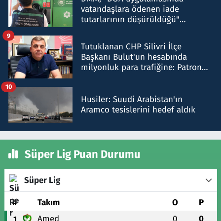
vatandaşlara ödenen iade
tutarlarının düşürüldüğü"
iddiasını yalanladı
9
Tutuklanan CHP Silivri İlçe
Başkanı Bulut'un hesabında
milyonluk para trafiğine: Patron
talimat verdi, ben gönderdim
10
Husiler: Suudi Arabistan'ın
Aramco tesislerini hedef aldık
Süper Lig Puan Durumu
Süper Lig
#
Takım
O
P
Amed
0
0
1