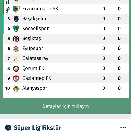
Erzurumspor FK
0
0
2
Başakşehir
0
0
3
Kocaelispor
0
0
4
Beşiktaş
0
0
5
Eyüpspor
0
0
6
Galatasaray
0
0
7
Çorum FK
0
0
8
Gaziantep FK
0
0
9
Alanyaspor
0
0
10
Detaylar için tıklayın
Süper Lig Fikstür