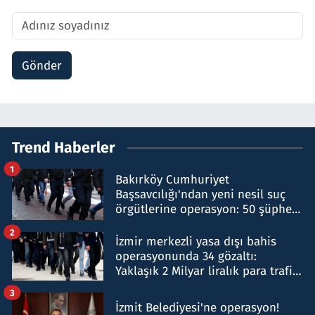
Gönder
Trend Haberler
1
Bakırköy Cumhuriyet
Başsavcılığı'ndan yeni nesil suç
örgütlerine operasyon: 50 şüpheli
hakkında gözaltı kararı
2
İzmir merkezli yasa dışı bahis
operasyonunda 34 gözaltı:
Yaklaşık 2 Milyar liralık para trafiği
tespit edildi
3
İzmit Belediyesi'ne operasyon!