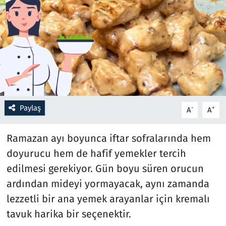
Resmi İlanlar
Rüya Tabirleri
Sağlık
Savunma Sanayi
Paylaş
-
+
A
A
Seçim 2023
Ramazan ayı boyunca iftar sofralarında hem
Spor
doyurucu hem de hafif yemekler tercih
edilmesi gerekiyor. Gün boyu süren orucun
Teknoloji ve Bilim
ardından mideyi yormayacak, aynı zamanda
lezzetli bir ana yemek arayanlar için kremalı
Televizyon
tavuk harika bir seçenektir.