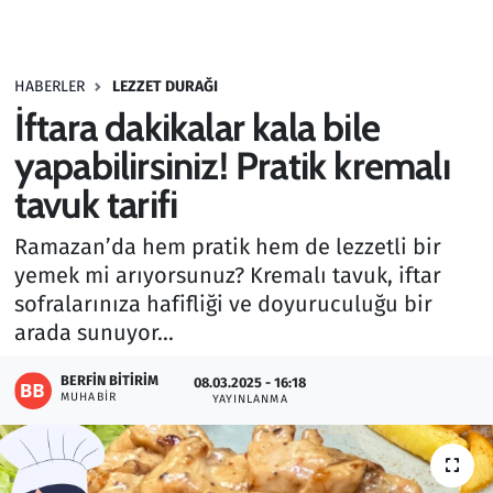
Gündem
HABERLER
LEZZET DURAĞI
Haber
İftara dakikalar kala bile
Kültür Sanat
yapabilirsiniz! Pratik kremalı
tavuk tarifi
Kurumsal Haberler
Ramazan’da hem pratik hem de lezzetli bir
Lezzet Durağı
yemek mi arıyorsunuz? Kremalı tavuk, iftar
sofralarınıza hafifliği ve doyuruculuğu bir
Memur ve Kamu
arada sunuyor...
Otomobil
BERFIN BITIRIM
08.03.2025 - 16:18
MUHABIR
YAYINLANMA
Oyun
Ramazan