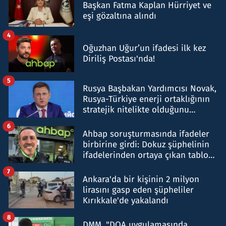
Başkan Fatma Kaplan Hürriyet ve
eşi gözaltına alındı
4
Oğuzhan Uğur’un ifadesi ilk kez
Diriliş Postası'nda!
5
Rusya Başbakan Yardımcısı Novak,
Rusya-Türkiye enerji ortaklığının
stratejik nitelikte olduğunu
belirtti
6
Ahbap soruşturmasında ifadeler
birbirine girdi: Dokuz şüphelinin
ifadelerinden ortaya çıkan tablo
şok etti
7
Ankara'da bir kişinin 2 milyon
lirasını gasp eden şüpheliler
Kırıkkale'de yakalandı
8
DMM, "DOA uygulamasında