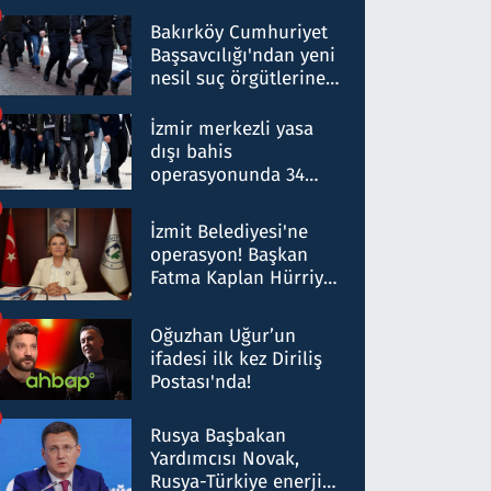
Bakırköy Cumhuriyet
Başsavcılığı'ndan yeni
nesil suç örgütlerine
operasyon: 50 şüpheli
hakkında gözaltı kararı
İzmir merkezli yasa
dışı bahis
operasyonunda 34
gözaltı: Yaklaşık 2
Milyar liralık para
İzmit Belediyesi'ne
trafiği tespit edildi
operasyon! Başkan
Fatma Kaplan Hürriyet
ve eşi gözaltına alındı
Oğuzhan Uğur’un
ifadesi ilk kez Diriliş
Postası'nda!
Rusya Başbakan
Yardımcısı Novak,
Rusya-Türkiye enerji