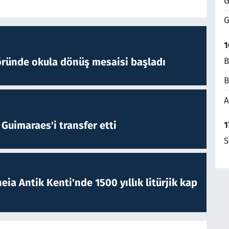
G
G
1
öründe okula dönüş mesaisi başladı
B
B
A
Guimaraes'i transfer etti
1
S
eia Antik Kenti'nde 1500 yıllık litürjik kap