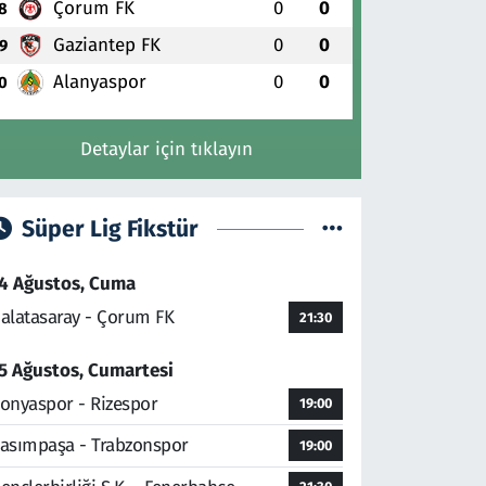
Çorum FK
0
0
8
Gaziantep FK
0
0
9
Alanyaspor
0
0
0
Detaylar için tıklayın
Süper Lig Fikstür
4 Ağustos, Cuma
alatasaray - Çorum FK
21:30
5 Ağustos, Cumartesi
onyaspor - Rizespor
19:00
asımpaşa - Trabzonspor
19:00