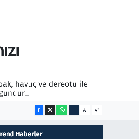
ızı
abak, havuç ve dereotu ile
undur...
-
+
A
A
Trend Haberler