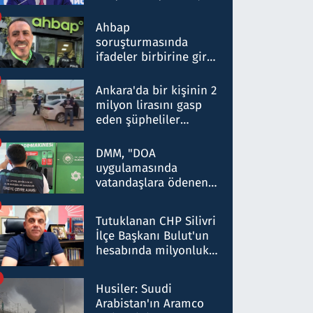
ortaklığının stratejik
nitelikte olduğunu
Ahbap
belirtti
soruşturmasında
ifadeler birbirine girdi:
Dokuz şüphelinin
ifadelerinden ortaya
Ankara'da bir kişinin 2
çıkan tablo şok etti
milyon lirasını gasp
eden şüpheliler
Kırıkkale'de yakalandı
DMM, "DOA
uygulamasında
vatandaşlara ödenen
iade tutarlarının
düşürüldüğü" iddiasını
Tutuklanan CHP Silivri
yalanladı
İlçe Başkanı Bulut'un
hesabında milyonluk
para trafiğine: Patron
talimat verdi, ben
Husiler: Suudi
gönderdim
Arabistan'ın Aramco