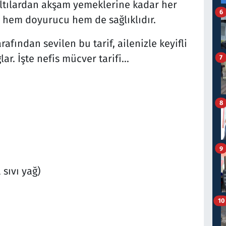
altılardan akşam yemeklerine kadar her
6
 hem doyurucu hem de sağlıklıdır.
fından sevilen bu tarif, ailenizle keyifli
. İşte nefis mücver tarifi...
7
8
9
 sıvı yağ)
10