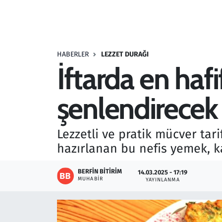
Resmi İlanlar
Rüya Tabirleri
HABERLER
LEZZET DURAĞI
İftarda en hafi
Sağlık
şenlendirecek 
Savunma Sanayi
Seçim 2023
Lezzetli ve pratik mücver tari
hazırlanan bu nefis yemek, 
Spor
BERFIN BITIRIM
14.03.2025 - 17:19
Teknoloji ve Bilim
MUHABIR
YAYINLANMA
Televizyon