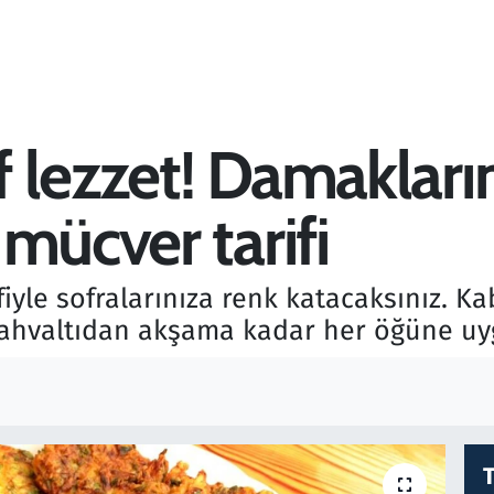
f lezzet! Damakların
mücver tarifi
fiyle sofralarınıza renk katacaksınız. K
kahvaltıdan akşama kadar her öğüne uyg