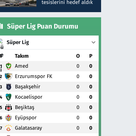
tesislerini hedef aldık
Süper Lig Puan Durumu
Süper Lig
#
Takım
O
P
Amed
0
0
1
Erzurumspor FK
0
0
2
Başakşehir
0
0
3
Kocaelispor
0
0
4
Beşiktaş
0
0
5
Eyüpspor
0
0
6
Galatasaray
0
0
7