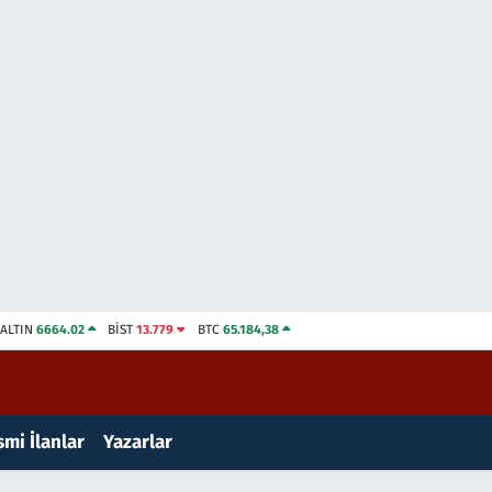
ALTIN
6664.02
BİST
13.779
BTC
65.184,38
mi İlanlar
Yazarlar