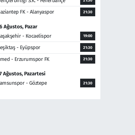
ençlerbirliği S.K. - Fenerbahçe
21:30
aziantep FK - Alanyaspor
21:30
6 Ağustos, Pazar
aşakşehir - Kocaelispor
19:00
eşiktaş - Eyüpspor
21:30
med - Erzurumspor FK
21:30
7 Ağustos, Pazartesi
amsunspor - Göztepe
21:30