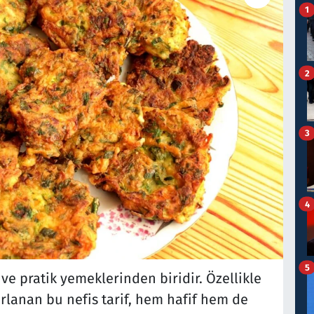
1
2
3
4
5
ve pratik yemeklerinden biridir. Özellikle
rlanan bu nefis tarif, hem hafif hem de