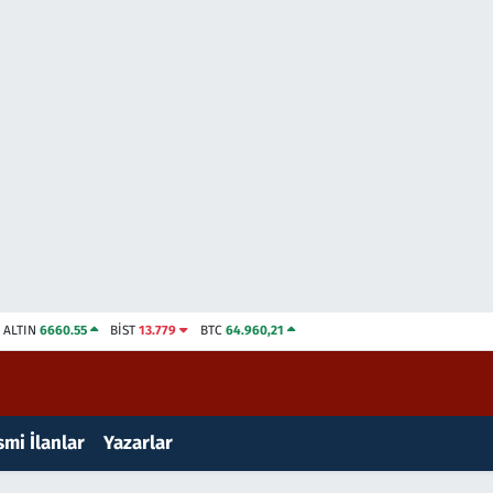
ALTIN
6660.55
BİST
13.779
BTC
64.960,21
mi İlanlar
Yazarlar