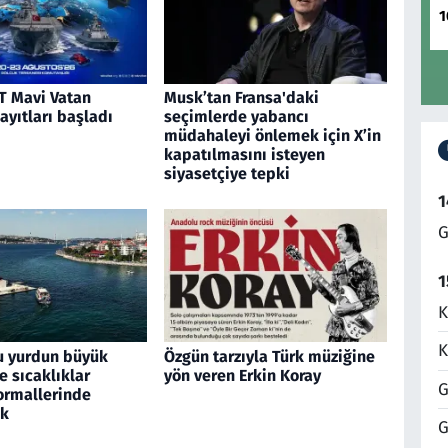
1
 Mavi Vatan
Musk’tan Fransa'daki
kayıtları başladı
seçimlerde yabancı
müdahaleyi önlemek için X’in
kapatılmasını isteyen
siyasetçiye tepki
1
G
1
K
K
u yurdun büyük
Özgün tarzıyla Türk müziğine
 sıcaklıklar
yön veren Erkin Koray
G
rmallerinde
ek
G