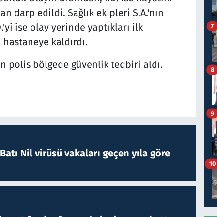
n darp edildi. Sağlık ekipleri S.A.'nın
'yi ise olay yerinde yaptıkları ilk
7
hastaneye kaldırdı.
en polis bölgede güvenlik tedbiri aldı.
8
9
atı Nil virüsü vakaları geçen yıla göre
10