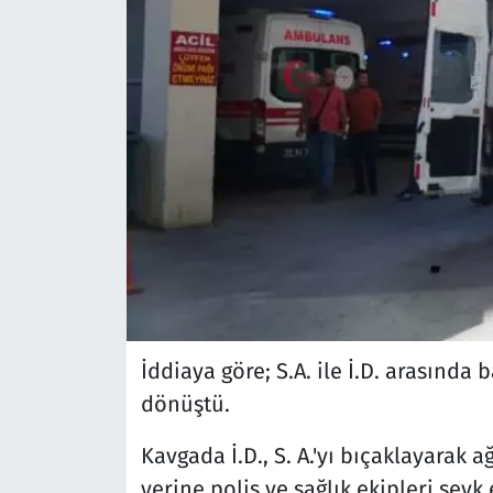
İddiaya göre; S.A. ile İ.D. arasında
dönüştü.
Kavgada İ.D., S. A.'yı bıçaklayarak 
yerine polis ve sağlık ekipleri sevk 