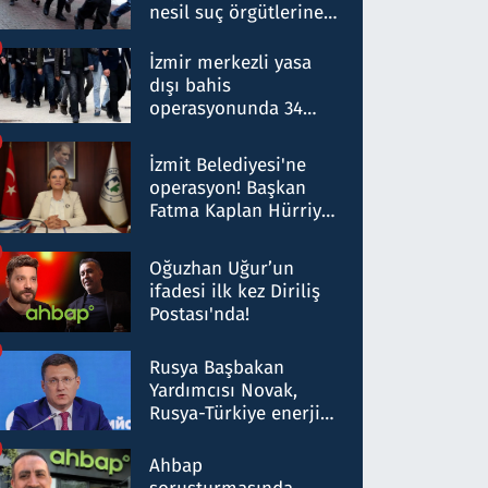
nesil suç örgütlerine
operasyon: 50 şüpheli
hakkında gözaltı kararı
İzmir merkezli yasa
dışı bahis
operasyonunda 34
gözaltı: Yaklaşık 2
Milyar liralık para
İzmit Belediyesi'ne
trafiği tespit edildi
operasyon! Başkan
Fatma Kaplan Hürriyet
ve eşi gözaltına alındı
Oğuzhan Uğur’un
ifadesi ilk kez Diriliş
Postası'nda!
Rusya Başbakan
Yardımcısı Novak,
Rusya-Türkiye enerji
ortaklığının stratejik
nitelikte olduğunu
Ahbap
belirtti