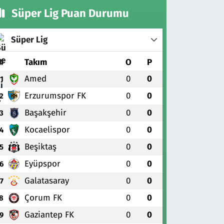
Süper Lig Puan Durumu
Süper Lig
#
Takım
O
P
Amed
0
0
1
Erzurumspor FK
0
0
2
Başakşehir
0
0
3
Kocaelispor
0
0
4
Beşiktaş
0
0
5
Eyüpspor
0
0
6
Galatasaray
0
0
7
Çorum FK
0
0
8
Gaziantep FK
0
0
9