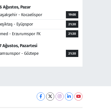
6 Ağustos, Pazar
aşakşehir - Kocaelispor
19:00
eşiktaş - Eyüpspor
21:30
med - Erzurumspor FK
21:30
7 Ağustos, Pazartesi
amsunspor - Göztepe
21:30