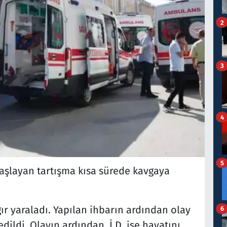
2
3
4
5
 başlayan tartışma kısa sürede kavgaya
ağır yaraladı. Yapılan ihbarın ardından olay
6
edildi. Olayın ardından, İ.D. ise hayatını