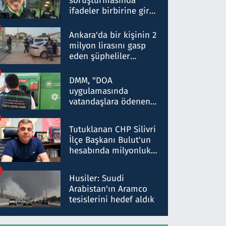
soruşturmasında
ifadeler birbirine girdi:
Dokuz şüphelinin
ifadelerinden ortaya
Ankara'da bir kişinin 2
çıkan tablo şok etti
milyon lirasını gasp
eden şüpheliler
Kırıkkale'de yakalandı
DMM, "DOA
uygulamasında
vatandaşlara ödenen
iade tutarlarının
düşürüldüğü" iddiasını
Tutuklanan CHP Silivri
yalanladı
İlçe Başkanı Bulut'un
hesabında milyonluk
para trafiğine: Patron
talimat verdi, ben
Husiler: Suudi
gönderdim
Arabistan'ın Aramco
tesislerini hedef aldık