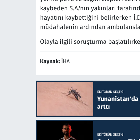
kaybeden S.A.'nın yakınları tarafında
hayatını kaybettiğini belirlerken İ.D.
müdahalenin ardından ambulansla 
Olayla ilgili soruşturma başlatılırk
Kaynak:
İHA
EDITÖRÜN SEÇTIĞI
Yunanistan'da B
arttı
EDITÖRÜN SEÇTIĞI