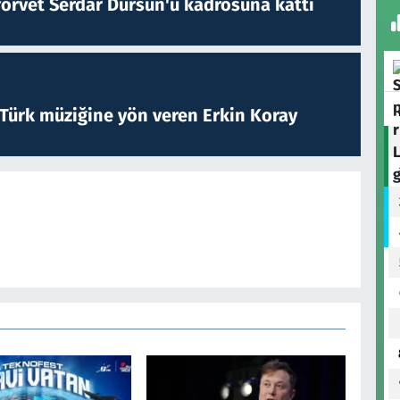
forvet Serdar Dursun'u kadrosuna kattı
 Türk müziğine yön veren Erkin Koray