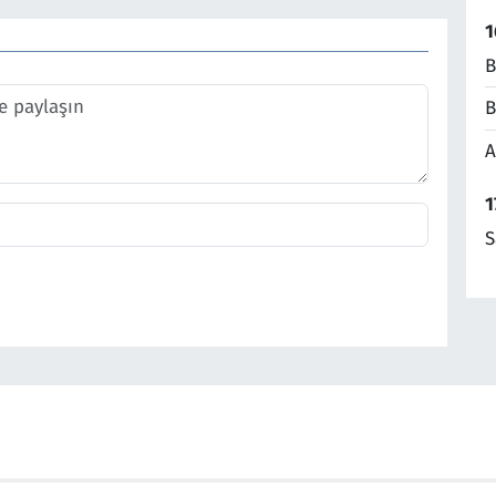
1
B
B
A
1
S