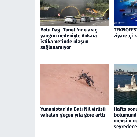
Bolu Dağı Tüneli'nde araç
TEKNOFEST
yangını nedeniyle Ankara
ziyaretçi 
istikametinde ulaşım
sağlanamıyor
Yunanistan'da Batı Nil virüsü
Hafta son
vakaları geçen yıla göre arttı
bölümünde
mevsim no
seyredec