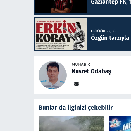
Gaziantep FK, 
EDITÖRÜN SEÇTIĞI
Özgün tarzıyla
MUHABIR
Nusret Odabaş
Bunlar da ilginizi çekebilir