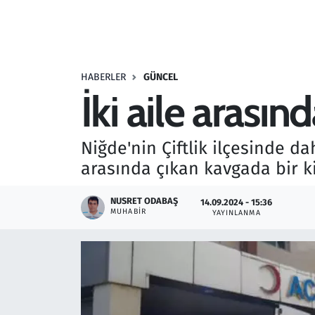
Resmi İlanlar
Rüya Tabirleri
HABERLER
GÜNCEL
İki aile arasın
Sağlık
Savunma Sanayi
Niğde'nin Çiftlik ilçesinde d
arasında çıkan kavgada bir ki
Seçim 2023
NUSRET ODABAŞ
14.09.2024 - 15:36
Spor
MUHABIR
YAYINLANMA
Teknoloji ve Bilim
Televizyon