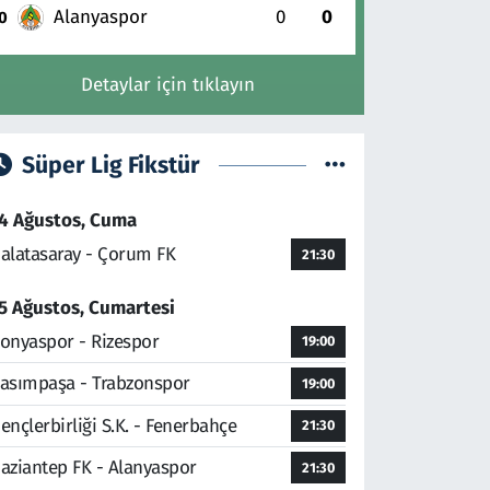
Alanyaspor
0
0
0
Detaylar için tıklayın
Süper Lig Fikstür
4 Ağustos, Cuma
alatasaray - Çorum FK
21:30
5 Ağustos, Cumartesi
onyaspor - Rizespor
19:00
asımpaşa - Trabzonspor
19:00
ençlerbirliği S.K. - Fenerbahçe
21:30
aziantep FK - Alanyaspor
21:30