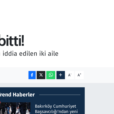
itti!
ddia edilen iki aile
-
+
A
A
Trend Haberler
Bakırköy Cumhuriyet
Başsavcılığı'ndan yeni