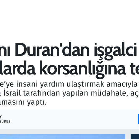
ı Duran'dan işgalci İ
ularda korsanlığına t
ze’ye insani yardım ulaştırmak amacıyl
a İsrail tarafından yapılan müdahale, aç
amasını yaptı.
K
SÜRESI