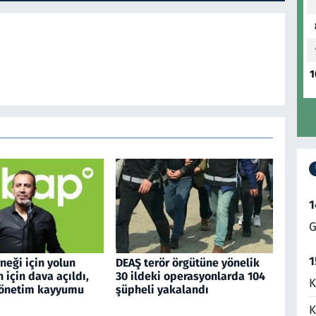
1
1
G
1
neği için yolun
DEAŞ terör örgütüne yönelik
h için dava açıldı,
30 ildeki operasyonlarda 104
K
yönetim kayyumu
şüpheli yakalandı
K