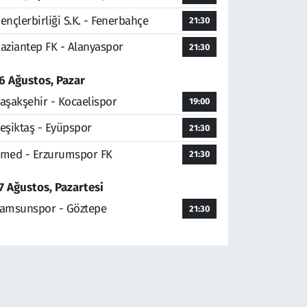
ençlerbirliği S.K. - Fenerbahçe
21:30
aziantep FK - Alanyaspor
21:30
6 Ağustos, Pazar
aşakşehir - Kocaelispor
19:00
eşiktaş - Eyüpspor
21:30
med - Erzurumspor FK
21:30
7 Ağustos, Pazartesi
amsunspor - Göztepe
21:30