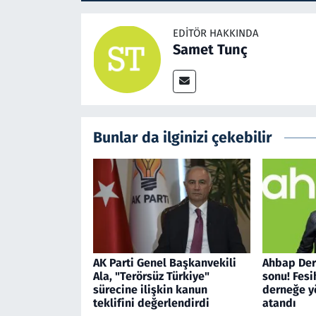
EDITÖR HAKKINDA
Samet Tunç
Bunlar da ilginizi çekebilir
AK Parti Genel Başkanvekili
Ahbap Der
Ala, "Terörsüz Türkiye"
sonu! Fesi
sürecine ilişkin kanun
derneğe 
teklifini değerlendirdi
atandı