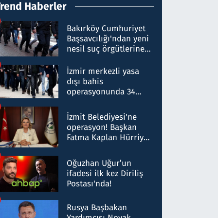
Trend Haberler
Bakırköy Cumhuriyet
Başsavcılığı'ndan yeni
nesil suç örgütlerine
operasyon: 50 şüpheli
hakkında gözaltı kararı
İzmir merkezli yasa
dışı bahis
operasyonunda 34
gözaltı: Yaklaşık 2
Milyar liralık para
İzmit Belediyesi'ne
trafiği tespit edildi
operasyon! Başkan
Fatma Kaplan Hürriyet
ve eşi gözaltına alındı
Oğuzhan Uğur’un
ifadesi ilk kez Diriliş
Postası'nda!
Rusya Başbakan
Yardımcısı Novak,