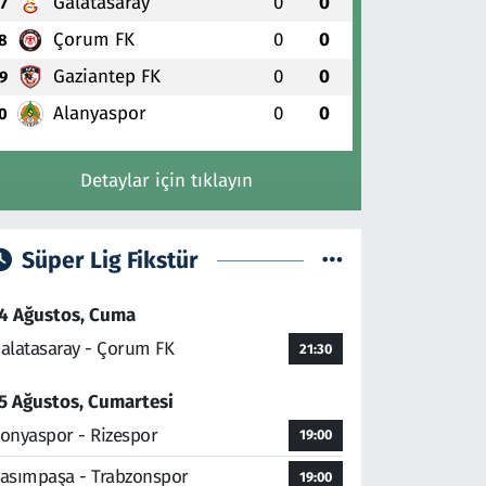
Galatasaray
0
0
7
Çorum FK
0
0
8
Gaziantep FK
0
0
9
Alanyaspor
0
0
0
Detaylar için tıklayın
Süper Lig Fikstür
4 Ağustos, Cuma
alatasaray - Çorum FK
21:30
5 Ağustos, Cumartesi
onyaspor - Rizespor
19:00
asımpaşa - Trabzonspor
19:00