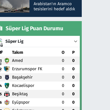
gönderdim
Arabistan'ın Aramco
tesislerini hedef aldık
Süper Lig Puan Durumu
Süper Lig
#
Takım
O
P
Amed
0
0
1
Erzurumspor FK
0
0
2
Başakşehir
0
0
3
Kocaelispor
0
0
4
Beşiktaş
0
0
5
Eyüpspor
0
0
6