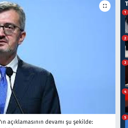
1
2
3
4
5
'ın açıklamasının devamı şu şekilde: