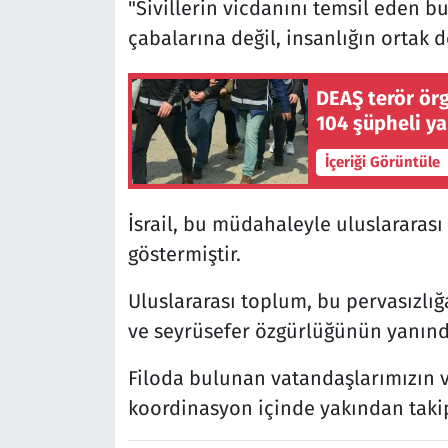
"Sivillerin vicdanını temsil eden b
çabalarına değil, insanlığın ortak d
DEAŞ terör ör
104 şüpheli y
İçeriği Görüntüle
İsrail, bu müdahaleyle uluslararas
göstermiştir.
Uluslararası toplum, bu pervasızlığ
ve seyrüsefer özgürlüğünün yanında
Filoda bulunan vatandaşlarımızın ve
koordinasyon içinde yakından taki