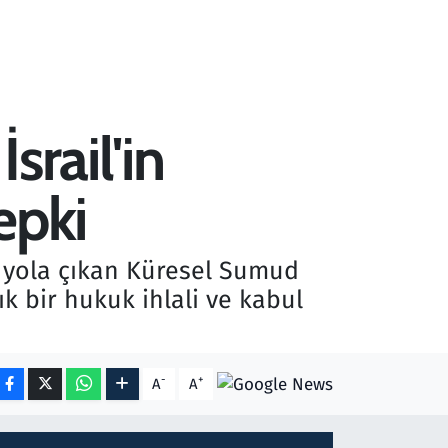
srail'in
epki
a yola çıkan Küresel Sumud
ık bir hukuk ihlali ve kabul
-
+
A
A