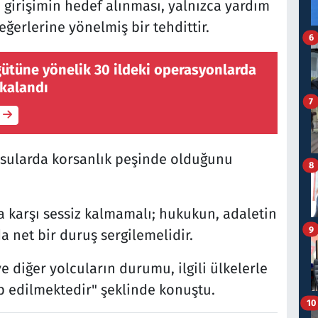
u girişimin hedef alınması, yalnızca yardım
eğerlerine yönelmiş bir tehdittir.
6
gütüne yönelik 30 ildeki operasyonlarda
akalandı
7
ı sularda korsanlık peşinde olduğunu
8
a karşı sessiz kalmamalı; hukukun, adaletin
9
 net bir duruş sergilemelidir.
 diğer yolcuların durumu, ilgili ülkelerle
p edilmektedir" şeklinde konuştu.
10