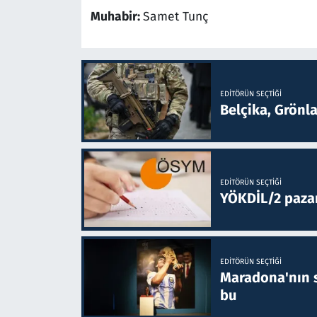
Muhabir:
Samet Tunç
EDITÖRÜN SEÇTIĞI
Belçika, Grönl
EDITÖRÜN SEÇTIĞI
YÖKDİL/2 paza
EDITÖRÜN SEÇTIĞI
Maradona'nın s
bu