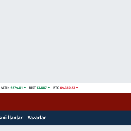
ALTIN
6574.81
BİST
13.887
BTC
64.360,53
mi İlanlar
Yazarlar