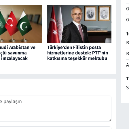
G
G
1
B
uudi Arabistan ve
Türkiye'den Filistin posta
üçlü savunma
hizmetlerine destek: PTT'nin
B
 imzalayacak
katkısına teşekkür mektubu
A
1
S