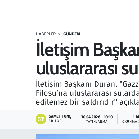
Resmi İlanlar
Rüya Tabirleri
HABERLER
GÜNDEM
İletişim Başkan
Sağlık
uluslararası s
Savunma Sanayi
Seçim 2023
İletişim Başkanı Duran, "Gaz
Filosu’na uluslararası sulard
Spor
edilemez bir saldırıdır" açıkl
Teknoloji ve Bilim
SAMET TUNÇ
30.04.2026 - 10:10
1 D
EDITÖR
YAYINLANMA
OKUNMA 
Televizyon