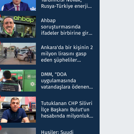
Rusya-Türkiye enerji
ortaklığının stratejik
nitelikte olduğunu
Ahbap
belirtti
soruşturmasında
ifadeler birbirine girdi:
Dokuz şüphelinin
ifadelerinden ortaya
Ankara'da bir kişinin 2
çıkan tablo şok etti
milyon lirasını gasp
eden şüpheliler
Kırıkkale'de yakalandı
DMM, "DOA
uygulamasında
vatandaşlara ödenen
iade tutarlarının
düşürüldüğü" iddiasını
Tutuklanan CHP Silivri
yalanladı
İlçe Başkanı Bulut'un
hesabında milyonluk
para trafiğine: Patron
talimat verdi, ben
Husiler: Suudi